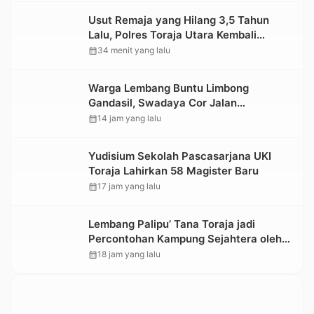
Usut Remaja yang Hilang 3,5 Tahun
Lalu, Polres Toraja Utara Kembali
Datangi TKP
calendar_month
34 menit yang lalu
Warga Lembang Buntu Limbong
Gandasil, Swadaya Cor Jalan
Sepanjang 500 Meter
calendar_month
14 jam yang lalu
Yudisium Sekolah Pascasarjana UKI
Toraja Lahirkan 58 Magister Baru
calendar_month
17 jam yang lalu
Lembang Palipu’ Tana Toraja jadi
Percontohan Kampung Sejahtera oleh
Kemensos
calendar_month
18 jam yang lalu