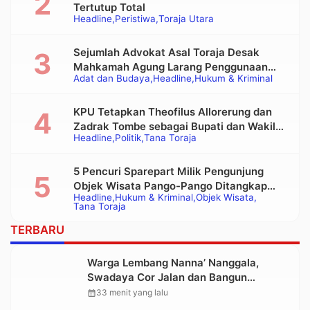
Tertutup Total
Headline
Peristiwa
Toraja Utara
Sejumlah Advokat Asal Toraja Desak
Mahkamah Agung Larang Penggunaan
Adat dan Budaya
Headline
Hukum & Kriminal
Alat Berat pada Eksekusi Rumah Adat
Tongkonan
KPU Tetapkan Theofilus Allorerung dan
Zadrak Tombe sebagai Bupati dan Wakil
Headline
Politik
Tana Toraja
Bupati Tana Toraja Terpilih
5 Pencuri Sparepart Milik Pengunjung
Objek Wisata Pango-Pango Ditangkap
Headline
Hukum & Kriminal
Objek Wisata
Polisi
Tana Toraja
TERBARU
Warga Lembang Nanna’ Nanggala,
Swadaya Cor Jalan dan Bangun
Jembatan
calendar_month
33 menit yang lalu