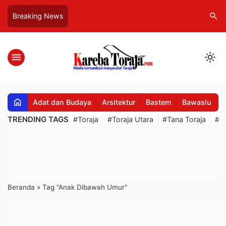
search
Breaking News
menu
light_mode
home
Adat dan Budaya
Arsitektur
Bastem
Bawaslu
B
TRENDING TAGS
#Toraja
#Toraja Utara
#Tana Toraja
#R
Beranda
»
Tag "Anak Dibawah Umur"