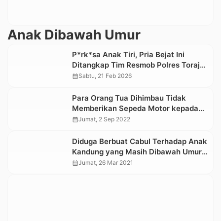
Anak Dibawah Umur
P*rk*sa Anak Tiri, Pria Bejat Ini
Ditangkap Tim Resmob Polres Toraja
Utara
calendar_month
Sabtu, 21 Feb 2026
Para Orang Tua Dihimbau Tidak
Memberikan Sepeda Motor kepada
Anak yang Masih Dibawah Umur
calendar_month
Jumat, 2 Sep 2022
Diduga Berbuat Cabul Terhadap Anak
Kandung yang Masih Dibawah Umur,
Seorang Ayah di Toraja Utara
calendar_month
Jumat, 26 Mar 2021
Ditangkap