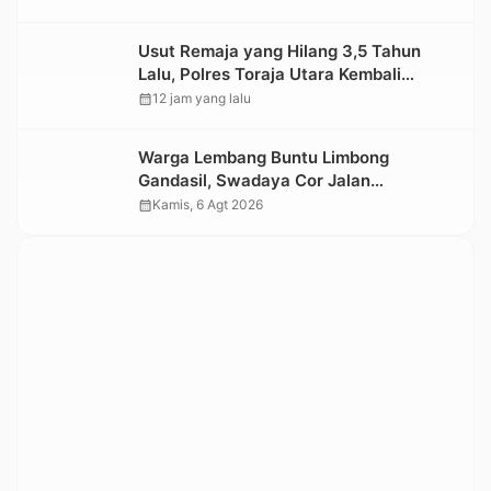
Usut Remaja yang Hilang 3,5 Tahun
Lalu, Polres Toraja Utara Kembali
Datangi TKP
calendar_month
12 jam yang lalu
Warga Lembang Buntu Limbong
Gandasil, Swadaya Cor Jalan
Sepanjang 500 Meter
calendar_month
Kamis, 6 Agt 2026