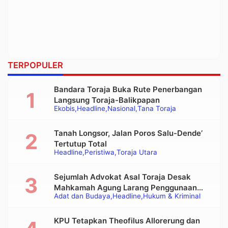
TERPOPULER
Bandara Toraja Buka Rute Penerbangan
Langsung Toraja-Balikpapan
Ekobis
Headline
Nasional
Tana Toraja
Tanah Longsor, Jalan Poros Salu-Dende’
Tertutup Total
Headline
Peristiwa
Toraja Utara
Sejumlah Advokat Asal Toraja Desak
Mahkamah Agung Larang Penggunaan
Adat dan Budaya
Headline
Hukum & Kriminal
Alat Berat pada Eksekusi Rumah Adat
Tongkonan
KPU Tetapkan Theofilus Allorerung dan