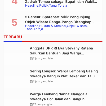
Zadrak Tombe sebagai Bupati dan Wakil
Headline
Politik
Tana Toraja
Bupati Tana Toraja Terpilih
5 Pencuri Sparepart Milik Pengunjung
Objek Wisata Pango-Pango Ditangkap
Headline
Hukum & Kriminal
Objek Wisata
Polisi
Tana Toraja
TERBARU
Anggota DPR RI Eva Stevany Rataba
Salurkan Bantuan Bagi Warga
Terdampak Longsor di Buntu Pepasan
calendar_month
7 jam yang lalu
Sering Longsor, Warga Lembang Gasing
Swadaya Bangun Plat Deker dan Talut
Jalan Penghubung Antar Lembang
calendar_month
7 jam yang lalu
Warga Lembang Nanna’ Nanggala,
Swadaya Cor Jalan dan Bangun
Jembatan
calendar_month
12 jam yang lalu