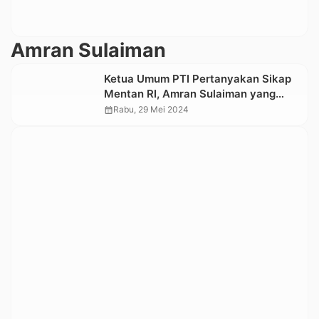
Amran Sulaiman
Ketua Umum PTI Pertanyakan Sikap
Mentan RI, Amran Sulaiman yang
Tidak Beri Bantuan Bencana Alam
calendar_month
Rabu, 29 Mei 2024
kepada Toraja