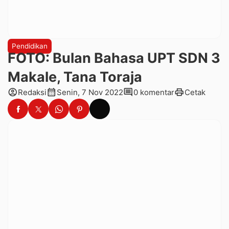
Pendidikan
FOTO: Bulan Bahasa UPT SDN 3
Makale, Tana Toraja
account_circle
calendar_month
comment
print
Redaksi
Senin, 7 Nov 2022
0 komentar
Cetak