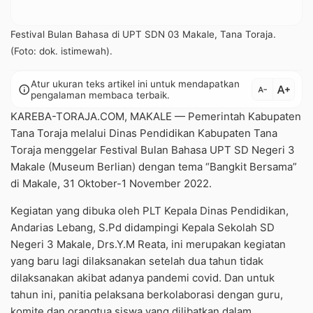
Festival Bulan Bahasa di UPT SDN 03 Makale, Tana Toraja.
(Foto: dok. istimewah).
Atur ukuran teks artikel ini untuk mendapatkan
text_increase
info
text_decrease
pengalaman membaca terbaik.
KAREBA-TORAJA.COM, MAKALE — Pemerintah Kabupaten
Tana Toraja melalui Dinas Pendidikan Kabupaten Tana
Toraja menggelar Festival Bulan Bahasa UPT SD Negeri 3
Makale (Museum Berlian) dengan tema “Bangkit Bersama”
di Makale, 31 Oktober-1 November 2022.
Kegiatan yang dibuka oleh PLT Kepala Dinas Pendidikan,
Andarias Lebang, S.Pd didampingi Kepala Sekolah SD
Negeri 3 Makale, Drs.Y.M Reata, ini merupakan kegiatan
yang baru lagi dilaksanakan setelah dua tahun tidak
dilaksanakan akibat adanya pandemi covid. Dan untuk
tahun ini, panitia pelaksana berkolaborasi dengan guru,
komite dan orangtua siswa yang dilibatkan dalam