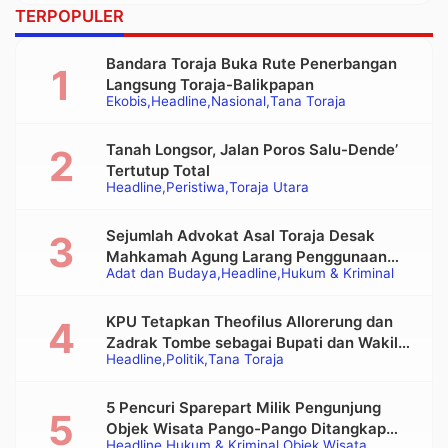
TERPOPULER
Bandara Toraja Buka Rute Penerbangan
Langsung Toraja-Balikpapan
Ekobis
Headline
Nasional
Tana Toraja
Tanah Longsor, Jalan Poros Salu-Dende’
Tertutup Total
Headline
Peristiwa
Toraja Utara
Sejumlah Advokat Asal Toraja Desak
Mahkamah Agung Larang Penggunaan
Adat dan Budaya
Headline
Hukum & Kriminal
Alat Berat pada Eksekusi Rumah Adat
Tongkonan
KPU Tetapkan Theofilus Allorerung dan
Zadrak Tombe sebagai Bupati dan Wakil
Headline
Politik
Tana Toraja
Bupati Tana Toraja Terpilih
5 Pencuri Sparepart Milik Pengunjung
Objek Wisata Pango-Pango Ditangkap
Headline
Hukum & Kriminal
Objek Wisata