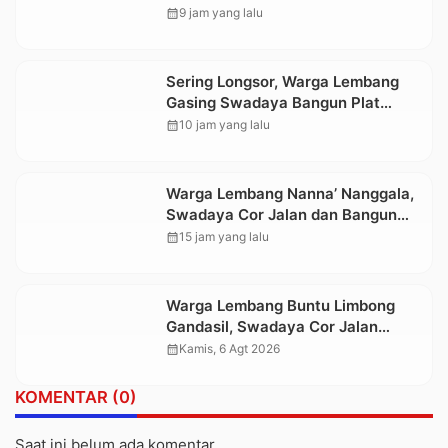
Warga Terdampak Longsor di
calendar_month
9 jam yang lalu
Buntu Pepasan
Sering Longsor, Warga Lembang
Gasing Swadaya Bangun Plat
Deker dan Talut Jalan Penghubung
calendar_month
10 jam yang lalu
Antar Lembang
Warga Lembang Nanna’ Nanggala,
Swadaya Cor Jalan dan Bangun
Jembatan
calendar_month
15 jam yang lalu
Warga Lembang Buntu Limbong
Gandasil, Swadaya Cor Jalan
Sepanjang 500 Meter
calendar_month
Kamis, 6 Agt 2026
KOMENTAR (0)
Saat ini belum ada komentar