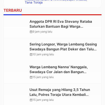
Polisi
Tana Toraja
TERBARU
Anggota DPR RI Eva Stevany Rataba
Salurkan Bantuan Bagi Warga
Terdampak Longsor di Buntu Pepasan
calendar_month
9 jam yang lalu
Sering Longsor, Warga Lembang Gasing
Swadaya Bangun Plat Deker dan Talut
Jalan Penghubung Antar Lembang
calendar_month
10 jam yang lalu
Warga Lembang Nanna’ Nanggala,
Swadaya Cor Jalan dan Bangun
Jembatan
calendar_month
15 jam yang lalu
Usut Remaja yang Hilang 3,5 Tahun
Lalu, Polres Toraja Utara Kembali
Datangi TKP
calendar_month
15 jam yang lalu