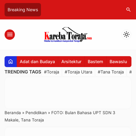
search
Breaking News
menu
light_mode
home
Adat dan Budaya
Arsitektur
Bastem
Bawaslu
B
TRENDING TAGS
#Toraja
#Toraja Utara
#Tana Toraja
#R
Beranda
»
Pendidikan
»
FOTO: Bulan Bahasa UPT SDN 3
Makale, Tana Toraja