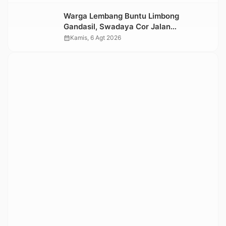
Warga Lembang Buntu Limbong
Gandasil, Swadaya Cor Jalan
Sepanjang 500 Meter
calendar_month
Kamis, 6 Agt 2026