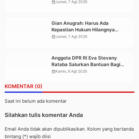
juga Lolos ke Pekan Seni
calendar_month
Jumat, 7 Agt 2026
Mahasiswa Nasional 2026
Gian Anugrah: Harus Ada
Kepastian Hukum Hilangnya
Stoner, Agar Keluarga tidak Larut
calendar_month
Jumat, 7 Agt 2026
dalam Trauma dan Kesedihan
Berkepanjangan
Anggota DPR RI Eva Stevany
Rataba Salurkan Bantuan Bagi
Warga Terdampak Longsor di
calendar_month
Kamis, 6 Agt 2026
Buntu Pepasan
KOMENTAR (0)
Saat ini belum ada komentar
Silahkan tulis komentar Anda
Email Anda tidak akan dipublikasikan. Kolom yang bertanda
bintang (*) wajib diisi