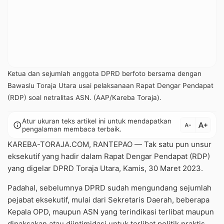
Ketua dan sejumlah anggota DPRD berfoto bersama dengan
Bawaslu Toraja Utara usai pelaksanaan Rapat Dengar Pendapat
(RDP) soal netralitas ASN. (AAP/Kareba Toraja).
Atur ukuran teks artikel ini untuk mendapatkan
text_increase
info
text_decrease
pengalaman membaca terbaik.
KAREBA-TORAJA.COM, RANTEPAO — Tak satu pun unsur
eksekutif yang hadir dalam Rapat Dengar Pendapat (RDP)
yang digelar DPRD Toraja Utara, Kamis, 30 Maret 2023.
Padahal, sebelumnya DPRD sudah mengundang sejumlah
pejabat eksekutif, mulai dari Sekretaris Daerah, beberapa
Kepala OPD, maupun ASN yang terindikasi terlibat maupun
dipaksakan atau diintimidasi untuk terlibat politik praktis.