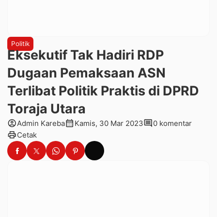
Politik
Eksekutif Tak Hadiri RDP
Dugaan Pemaksaan ASN
Terlibat Politik Praktis di DPRD
Toraja Utara
account_circle
calendar_month
comment
Admin Kareba
Kamis, 30 Mar 2023
0 komentar
print
Cetak