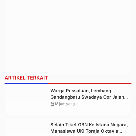
ARTIKEL TERKAIT
Warga Pessaluan, Lembang
Gandangbatu Swadaya Cor Jalan
Kabupaten
calendar_month
18 jam yang lalu
Selain Tiket GBN Ke Istana Negara,
Mahasiswa UKI Toraja Oktavia