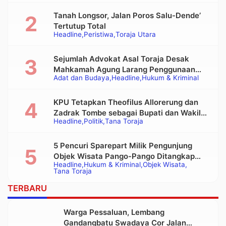
Tanah Longsor, Jalan Poros Salu-Dende’
Tertutup Total
Headline
Peristiwa
Toraja Utara
Sejumlah Advokat Asal Toraja Desak
Mahkamah Agung Larang Penggunaan
Adat dan Budaya
Headline
Hukum & Kriminal
Alat Berat pada Eksekusi Rumah Adat
Tongkonan
KPU Tetapkan Theofilus Allorerung dan
Zadrak Tombe sebagai Bupati dan Wakil
Headline
Politik
Tana Toraja
Bupati Tana Toraja Terpilih
5 Pencuri Sparepart Milik Pengunjung
Objek Wisata Pango-Pango Ditangkap
Headline
Hukum & Kriminal
Objek Wisata
Polisi
Tana Toraja
TERBARU
Warga Pessaluan, Lembang
Gandangbatu Swadaya Cor Jalan