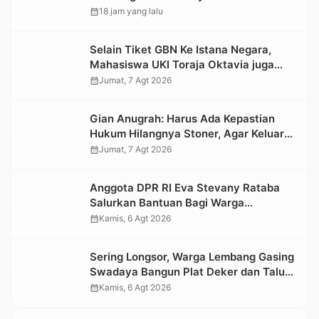
Kabupaten
calendar_month
18 jam yang lalu
Selain Tiket GBN Ke Istana Negara,
Mahasiswa UKI Toraja Oktavia juga
Lolos ke Pekan Seni Mahasiswa
calendar_month
Jumat, 7 Agt 2026
Nasional 2026
Gian Anugrah: Harus Ada Kepastian
Hukum Hilangnya Stoner, Agar Keluarga
tidak Larut dalam Trauma dan
calendar_month
Jumat, 7 Agt 2026
Kesedihan Berkepanjangan
Anggota DPR RI Eva Stevany Rataba
Salurkan Bantuan Bagi Warga
Terdampak Longsor di Buntu Pepasan
calendar_month
Kamis, 6 Agt 2026
Sering Longsor, Warga Lembang Gasing
Swadaya Bangun Plat Deker dan Talut
Jalan Penghubung Antar Lembang
calendar_month
Kamis, 6 Agt 2026