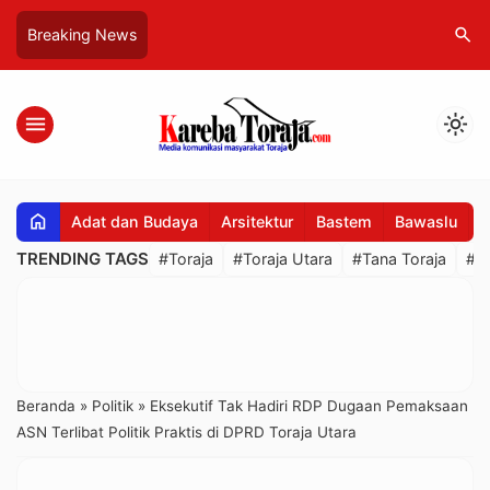
search
Breaking News
menu
light_mode
home
Adat dan Budaya
Arsitektur
Bastem
Bawaslu
B
TRENDING TAGS
#Toraja
#Toraja Utara
#Tana Toraja
#R
Beranda
»
Politik
»
Eksekutif Tak Hadiri RDP Dugaan Pemaksaan
ASN Terlibat Politik Praktis di DPRD Toraja Utara