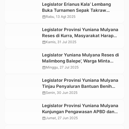
Legislator Erianus Kala’ Lembang
Buka Turnamen Sepak Takraw
Karang Taruna dan PKK Kelurahan
calendar_month
Rabu, 13 Agt 2025
Ariang Makale
Legislator Provinsi Yuniana Mulyana
Reses di Kurra, Masyarakat Harap
Pembukaan Lahan Persawahan
calendar_month
Kamis, 31 Jul 2025
Legislator Yuniana Mulyana Reses di
Malimbong Balepe’, Warga Minta
Poros Provinsi Paso’bo – Matangli
calendar_month
Minggu, 27 Jul 2025
Dilanjutkan
Legislator Provinsi Yuniana Mulyana
Tinjau Penyaluran Bantuan Benih
Cabe di Lembang Sillanan Tana
calendar_month
Senin, 30 Jun 2025
Toraja
Legislator Provinsi Yuniana Mulyana
Kunjungan Pengawasan APBD dan
Temu Konstituen di SMAN 1 Tana
calendar_month
Jumat, 27 Jun 2025
Toraja