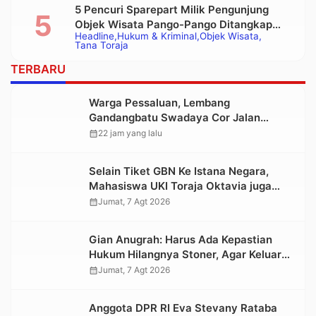
5 Pencuri Sparepart Milik Pengunjung
Objek Wisata Pango-Pango Ditangkap
Headline
Hukum & Kriminal
Objek Wisata
Polisi
Tana Toraja
TERBARU
Warga Pessaluan, Lembang
Gandangbatu Swadaya Cor Jalan
Kabupaten
calendar_month
22 jam yang lalu
Selain Tiket GBN Ke Istana Negara,
Mahasiswa UKI Toraja Oktavia juga
Lolos ke Pekan Seni Mahasiswa
calendar_month
Jumat, 7 Agt 2026
Nasional 2026
Gian Anugrah: Harus Ada Kepastian
Hukum Hilangnya Stoner, Agar Keluarga
tidak Larut dalam Trauma dan
calendar_month
Jumat, 7 Agt 2026
Kesedihan Berkepanjangan
Anggota DPR RI Eva Stevany Rataba