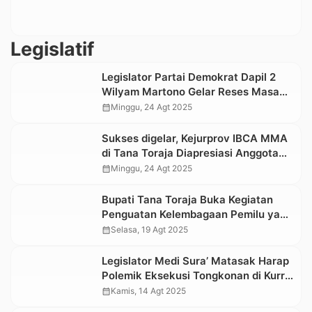
Legislatif
Legislator Partai Demokrat Dapil 2
Wilyam Martono Gelar Reses Masa
Sidang III Tahun Anggaran 2025
calendar_month
Minggu, 24 Agt 2025
Sukses digelar, Kejurprov IBCA MMA
di Tana Toraja Diapresiasi Anggota
DPRD Sunarto Parrangan
calendar_month
Minggu, 24 Agt 2025
Bupati Tana Toraja Buka Kegiatan
Penguatan Kelembagaan Pemilu yang
Digelar Bawaslu dan Komisi II DPR RI
calendar_month
Selasa, 19 Agt 2025
Legislator Medi Sura’ Matasak Harap
Polemik Eksekusi Tongkonan di Kurra
Diselesaikan Secara Adat
calendar_month
Kamis, 14 Agt 2025