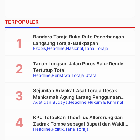
TERPOPULER
Bandara Toraja Buka Rute Penerbangan
Langsung Toraja-Balikpapan
Ekobis
Headline
Nasional
Tana Toraja
Tanah Longsor, Jalan Poros Salu-Dende’
Tertutup Total
Headline
Peristiwa
Toraja Utara
Sejumlah Advokat Asal Toraja Desak
Mahkamah Agung Larang Penggunaan
Adat dan Budaya
Headline
Hukum & Kriminal
Alat Berat pada Eksekusi Rumah Adat
Tongkonan
KPU Tetapkan Theofilus Allorerung dan
Zadrak Tombe sebagai Bupati dan Wakil
Headline
Politik
Tana Toraja
Bupati Tana Toraja Terpilih