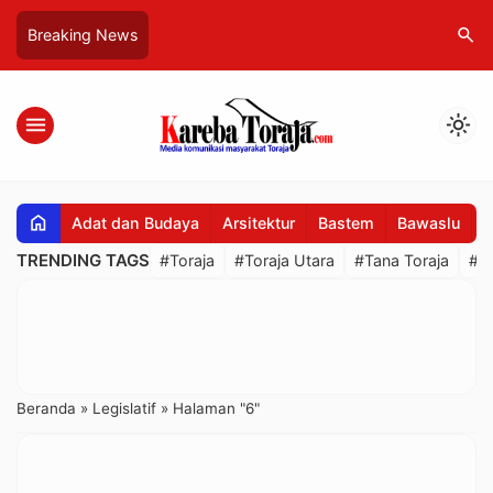
search
Breaking News
menu
light_mode
home
Adat dan Budaya
Arsitektur
Bastem
Bawaslu
B
TRENDING TAGS
#Toraja
#Toraja Utara
#Tana Toraja
#R
Beranda
»
Legislatif
»
Halaman "6"