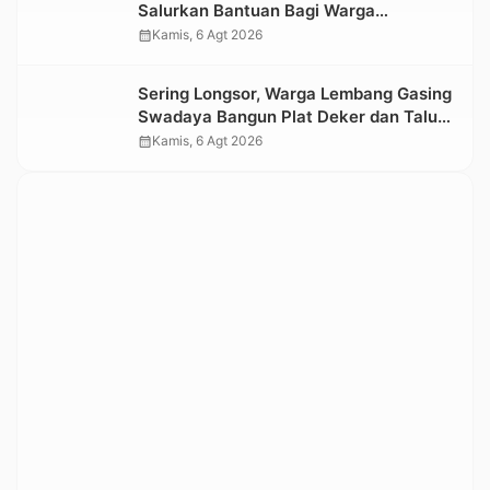
Salurkan Bantuan Bagi Warga
Terdampak Longsor di Buntu Pepasan
calendar_month
Kamis, 6 Agt 2026
Sering Longsor, Warga Lembang Gasing
Swadaya Bangun Plat Deker dan Talut
Jalan Penghubung Antar Lembang
calendar_month
Kamis, 6 Agt 2026