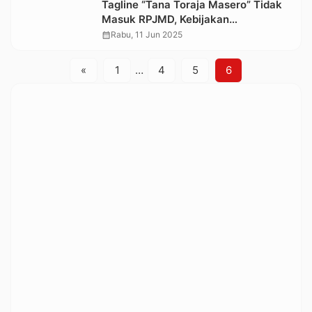
Tagline “Tana Toraja Masero” Tidak
Masuk RPJMD, Kebijakan
Anggarannya Dipertanyakan
calendar_month
Rabu, 11 Jun 2025
«
1
…
4
5
6