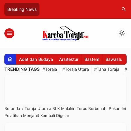
search
Breaking News
menu
light_mode
home
Adat dan Budaya
Arsitektur
Bastem
Bawaslu
B
TRENDING TAGS
#Toraja
#Toraja Utara
#Tana Toraja
#R
Beranda
»
Toraja Utara
»
BLK Malakiri Terus Berbenah, Pekan Ini
Pelatihan Menjahit Kembali Digelar