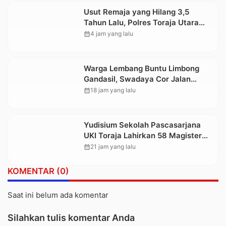
Usut Remaja yang Hilang 3,5
Tahun Lalu, Polres Toraja Utara
Kembali Datangi TKP
calendar_month
4 jam yang lalu
Warga Lembang Buntu Limbong
Gandasil, Swadaya Cor Jalan
Sepanjang 500 Meter
calendar_month
18 jam yang lalu
Yudisium Sekolah Pascasarjana
UKI Toraja Lahirkan 58 Magister
Baru
calendar_month
21 jam yang lalu
KOMENTAR (0)
Saat ini belum ada komentar
Silahkan tulis komentar Anda