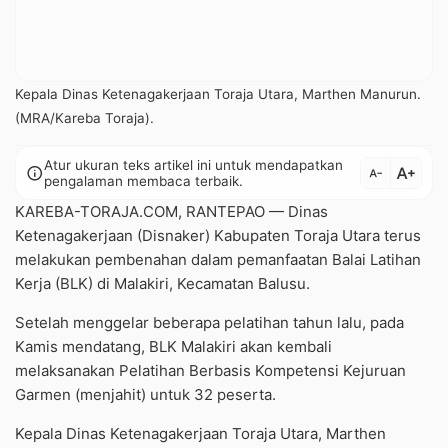
Kepala Dinas Ketenagakerjaan Toraja Utara, Marthen Manurun.
(MRA/Kareba Toraja).
Atur ukuran teks artikel ini untuk mendapatkan
text_increase
info
text_decrease
pengalaman membaca terbaik.
KAREBA-TORAJA.COM, RANTEPAO — Dinas
Ketenagakerjaan (Disnaker) Kabupaten Toraja Utara terus
melakukan pembenahan dalam pemanfaatan Balai Latihan
Kerja (BLK) di Malakiri, Kecamatan Balusu.
Setelah menggelar beberapa pelatihan tahun lalu, pada
Kamis mendatang, BLK Malakiri akan kembali
melaksanakan Pelatihan Berbasis Kompetensi Kejuruan
Garmen (menjahit) untuk 32 peserta.
Kepala Dinas Ketenagakerjaan Toraja Utara, Marthen