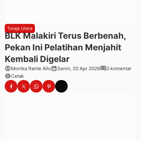
Toraja Utara
BLK Malakiri Terus Berbenah,
Pekan Ini Pelatihan Menjahit
Kembali Digelar
account_circle
calendar_month
comment
Monika Rante Allo
Senin, 20 Apr 2026
0 komentar
print
Cetak