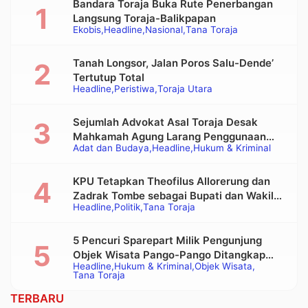
Bandara Toraja Buka Rute Penerbangan
Langsung Toraja-Balikpapan
Ekobis
Headline
Nasional
Tana Toraja
Tanah Longsor, Jalan Poros Salu-Dende’
Tertutup Total
Headline
Peristiwa
Toraja Utara
Sejumlah Advokat Asal Toraja Desak
Mahkamah Agung Larang Penggunaan
Adat dan Budaya
Headline
Hukum & Kriminal
Alat Berat pada Eksekusi Rumah Adat
Tongkonan
KPU Tetapkan Theofilus Allorerung dan
Zadrak Tombe sebagai Bupati dan Wakil
Headline
Politik
Tana Toraja
Bupati Tana Toraja Terpilih
5 Pencuri Sparepart Milik Pengunjung
Objek Wisata Pango-Pango Ditangkap
Headline
Hukum & Kriminal
Objek Wisata
Polisi
Tana Toraja
TERBARU