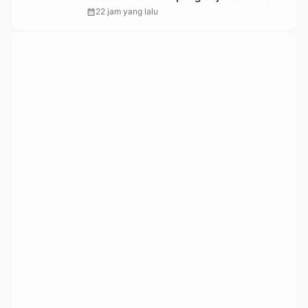
Kemensos
calendar_month
22 jam yang lalu