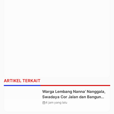
ARTIKEL TERKAIT
Warga Lembang Nanna’ Nanggala,
Swadaya Cor Jalan dan Bangun
Jembatan
calendar_month
4 jam yang lalu