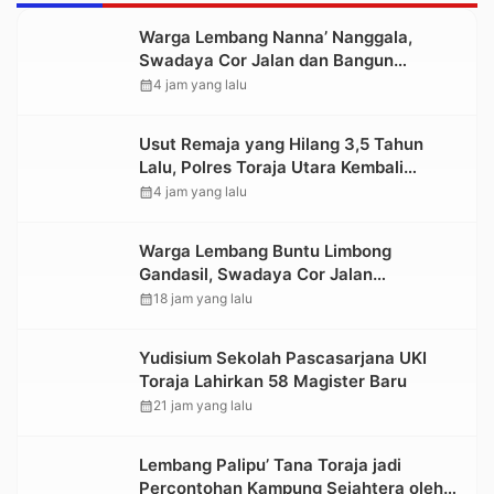
Warga Lembang Nanna’ Nanggala,
Swadaya Cor Jalan dan Bangun
Jembatan
calendar_month
4 jam yang lalu
Usut Remaja yang Hilang 3,5 Tahun
Lalu, Polres Toraja Utara Kembali
Datangi TKP
calendar_month
4 jam yang lalu
Warga Lembang Buntu Limbong
Gandasil, Swadaya Cor Jalan
Sepanjang 500 Meter
calendar_month
18 jam yang lalu
Yudisium Sekolah Pascasarjana UKI
Toraja Lahirkan 58 Magister Baru
calendar_month
21 jam yang lalu
Lembang Palipu’ Tana Toraja jadi
Percontohan Kampung Sejahtera oleh