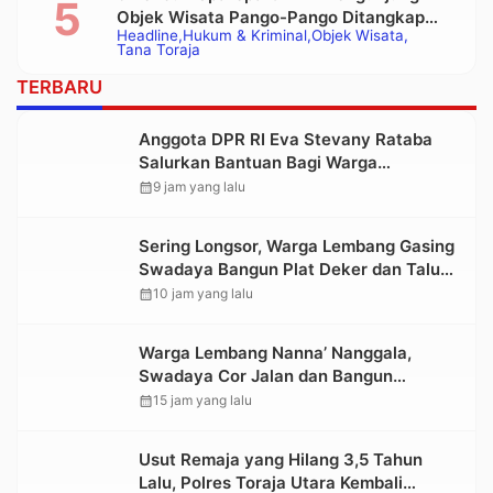
Objek Wisata Pango-Pango Ditangkap
Headline
Hukum & Kriminal
Objek Wisata
Polisi
Tana Toraja
TERBARU
Anggota DPR RI Eva Stevany Rataba
Salurkan Bantuan Bagi Warga
Terdampak Longsor di Buntu Pepasan
calendar_month
9 jam yang lalu
Sering Longsor, Warga Lembang Gasing
Swadaya Bangun Plat Deker dan Talut
Jalan Penghubung Antar Lembang
calendar_month
10 jam yang lalu
Warga Lembang Nanna’ Nanggala,
Swadaya Cor Jalan dan Bangun
Jembatan
calendar_month
15 jam yang lalu
Usut Remaja yang Hilang 3,5 Tahun
Lalu, Polres Toraja Utara Kembali