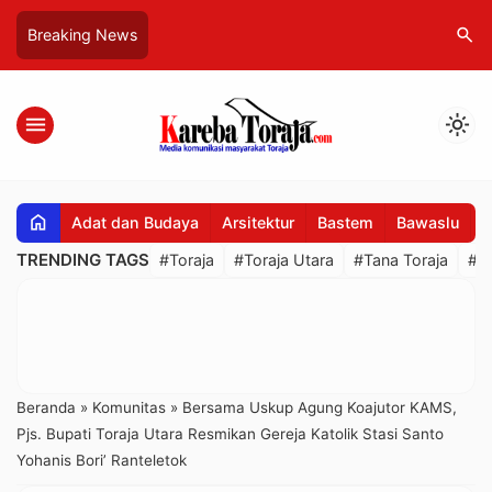
search
Breaking News
menu
light_mode
home
Adat dan Budaya
Arsitektur
Bastem
Bawaslu
B
TRENDING TAGS
#Toraja
#Toraja Utara
#Tana Toraja
#R
Beranda
»
Komunitas
»
Bersama Uskup Agung Koajutor KAMS,
Pjs. Bupati Toraja Utara Resmikan Gereja Katolik Stasi Santo
Yohanis Bori’ Ranteletok