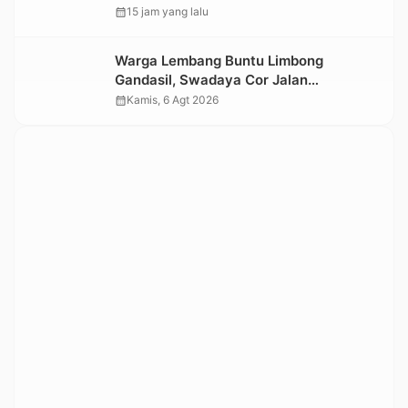
Datangi TKP
calendar_month
15 jam yang lalu
Warga Lembang Buntu Limbong
Gandasil, Swadaya Cor Jalan
Sepanjang 500 Meter
calendar_month
Kamis, 6 Agt 2026