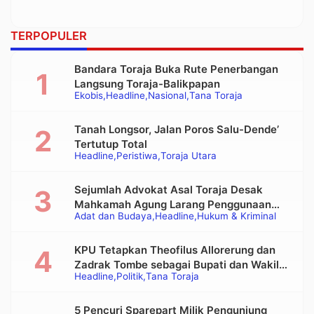
TERPOPULER
Bandara Toraja Buka Rute Penerbangan
Langsung Toraja-Balikpapan
Ekobis
Headline
Nasional
Tana Toraja
Tanah Longsor, Jalan Poros Salu-Dende’
Tertutup Total
Headline
Peristiwa
Toraja Utara
Sejumlah Advokat Asal Toraja Desak
Mahkamah Agung Larang Penggunaan
Adat dan Budaya
Headline
Hukum & Kriminal
Alat Berat pada Eksekusi Rumah Adat
Tongkonan
KPU Tetapkan Theofilus Allorerung dan
Zadrak Tombe sebagai Bupati dan Wakil
Headline
Politik
Tana Toraja
Bupati Tana Toraja Terpilih
5 Pencuri Sparepart Milik Pengunjung