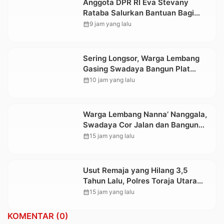
Anggota DPR RI Eva Stevany
Rataba Salurkan Bantuan Bagi
Warga Terdampak Longsor di
calendar_month
9 jam yang lalu
Buntu Pepasan
Sering Longsor, Warga Lembang
Gasing Swadaya Bangun Plat
Deker dan Talut Jalan Penghubung
calendar_month
10 jam yang lalu
Antar Lembang
Warga Lembang Nanna’ Nanggala,
Swadaya Cor Jalan dan Bangun
Jembatan
calendar_month
15 jam yang lalu
Usut Remaja yang Hilang 3,5
Tahun Lalu, Polres Toraja Utara
Kembali Datangi TKP
calendar_month
15 jam yang lalu
KOMENTAR (0)