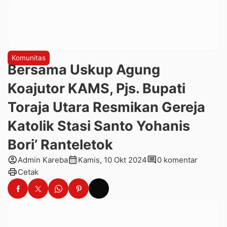
Komunitas
Bersama Uskup Agung
Koajutor KAMS, Pjs. Bupati
Toraja Utara Resmikan Gereja
Katolik Stasi Santo Yohanis
Bori’ Ranteletok
account_circle
calendar_month
comment
Admin Kareba
Kamis, 10 Okt 2024
0 komentar
print
Cetak