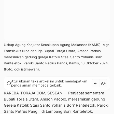
Uskup Agung Koajutor Keuskupan Agung Makassar (KAMS), Mgr.
Fransiskus Nipa dan Pjs Bupati Toraja Utara, Amson Padolo
meresmikan gedung gereja Katolik Stasi Santo Yohanis Bori'
Ranteletok, Paroki Santo Petrus Pangli, Kamis, 10 Oktober 2024.
(Foto: dok istimewah).
Atur ukuran teks artikel ini untuk mendapatkan
text_increase
info
text_decrease
pengalaman membaca terbaik.
KAREBA-TORAJA.COM, SESEAN — Penjabat sementara
Bupati Toraja Utara, Amson Padolo, meresmikan gedung
Gereja Katolik Stasi Santo Yohanis Bori’ Ranteletok, Paroki
Santo Petrus Pangli, di Lembang Bori’ Ranteletok,