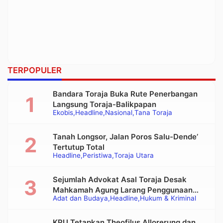
TERPOPULER
Bandara Toraja Buka Rute Penerbangan
Langsung Toraja-Balikpapan
Ekobis
Headline
Nasional
Tana Toraja
Tanah Longsor, Jalan Poros Salu-Dende’
Tertutup Total
Headline
Peristiwa
Toraja Utara
Sejumlah Advokat Asal Toraja Desak
Mahkamah Agung Larang Penggunaan
Adat dan Budaya
Headline
Hukum & Kriminal
Alat Berat pada Eksekusi Rumah Adat
Tongkonan
KPU Tetapkan Theofilus Allorerung dan