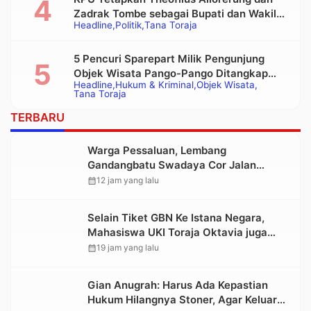
Zadrak Tombe sebagai Bupati dan Wakil
Headline
Politik
Tana Toraja
Bupati Tana Toraja Terpilih
5 Pencuri Sparepart Milik Pengunjung
Objek Wisata Pango-Pango Ditangkap
Headline
Hukum & Kriminal
Objek Wisata
Polisi
Tana Toraja
TERBARU
Warga Pessaluan, Lembang
Gandangbatu Swadaya Cor Jalan
Kabupaten
calendar_month
12 jam yang lalu
Selain Tiket GBN Ke Istana Negara,
Mahasiswa UKI Toraja Oktavia juga
Lolos ke Pekan Seni Mahasiswa
calendar_month
19 jam yang lalu
Nasional 2026
Gian Anugrah: Harus Ada Kepastian
Hukum Hilangnya Stoner, Agar Keluarga