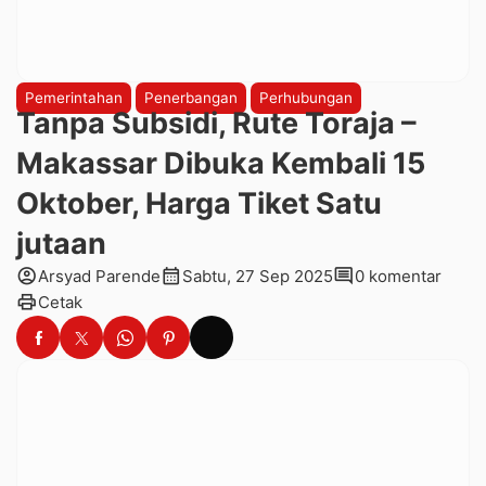
Pemerintahan
Penerbangan
Perhubungan
Tanpa Subsidi, Rute Toraja –
Makassar Dibuka Kembali 15
Oktober, Harga Tiket Satu
jutaan
account_circle
calendar_month
comment
Arsyad Parende
Sabtu, 27 Sep 2025
0 komentar
print
Cetak