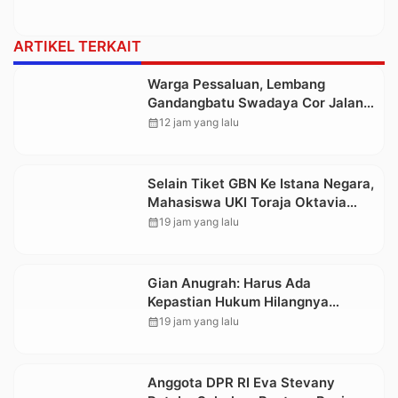
ARTIKEL TERKAIT
Warga Pessaluan, Lembang
Gandangbatu Swadaya Cor Jalan
Kabupaten
calendar_month
12 jam yang lalu
Selain Tiket GBN Ke Istana Negara,
Mahasiswa UKI Toraja Oktavia
juga Lolos ke Pekan Seni
calendar_month
19 jam yang lalu
Mahasiswa Nasional 2026
Gian Anugrah: Harus Ada
Kepastian Hukum Hilangnya
Stoner, Agar Keluarga tidak Larut
calendar_month
19 jam yang lalu
dalam Trauma dan Kesedihan
Berkepanjangan
Anggota DPR RI Eva Stevany