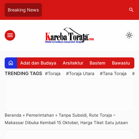
search
Breaking News
menu
light_mode
home
Adat dan Budaya
Arsitektur
Bastem
Bawaslu
B
TRENDING TAGS
#Toraja
#Toraja Utara
#Tana Toraja
#R
Beranda
»
Pemerintahan
»
Tanpa Subsidi, Rute Toraja –
Makassar Dibuka Kembali 15 Oktober, Harga Tiket Satu jutaan