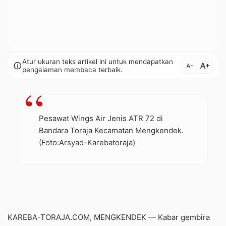
Atur ukuran teks artikel ini untuk mendapatkan
text_increase
info
text_decrease
pengalaman membaca terbaik.
Pesawat Wings Air Jenis ATR 72 di
Bandara Toraja Kecamatan Mengkendek.
(Foto:Arsyad-Karebatoraja)
KAREBA-TORAJA.COM, MENGKENDEK — Kabar gembira