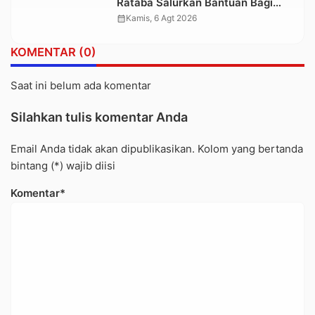
Rataba Salurkan Bantuan Bagi
Warga Terdampak Longsor di
calendar_month
Kamis, 6 Agt 2026
Buntu Pepasan
KOMENTAR (0)
Saat ini belum ada komentar
Silahkan tulis komentar Anda
Email Anda tidak akan dipublikasikan. Kolom yang bertanda
bintang (*) wajib diisi
Komentar*