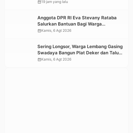
tidak Larut dalam Trauma dan
calendar_month
19 jam yang lalu
Kesedihan Berkepanjangan
Anggota DPR RI Eva Stevany Rataba
Salurkan Bantuan Bagi Warga
Terdampak Longsor di Buntu Pepasan
calendar_month
Kamis, 6 Agt 2026
Sering Longsor, Warga Lembang Gasing
Swadaya Bangun Plat Deker dan Talut
Jalan Penghubung Antar Lembang
calendar_month
Kamis, 6 Agt 2026