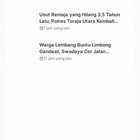
Usut Remaja yang Hilang 3,5 Tahun
Lalu, Polres Toraja Utara Kembali
Datangi TKP
calendar_month
7 jam yang lalu
Warga Lembang Buntu Limbong
Gandasil, Swadaya Cor Jalan
Sepanjang 500 Meter
calendar_month
21 jam yang lalu