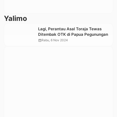
Yalimo
Lagi, Perantau Asal Toraja Tewas
Ditembak OTK di Papua Pegunungan
calendar_month
Rabu, 6 Nov 2024