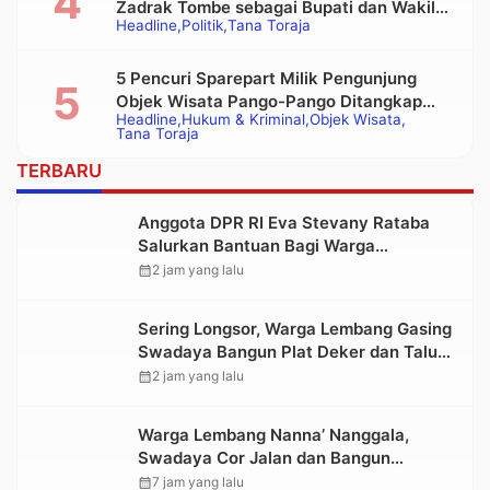
Zadrak Tombe sebagai Bupati dan Wakil
Headline
Politik
Tana Toraja
Bupati Tana Toraja Terpilih
5 Pencuri Sparepart Milik Pengunjung
Objek Wisata Pango-Pango Ditangkap
Headline
Hukum & Kriminal
Objek Wisata
Polisi
Tana Toraja
TERBARU
Anggota DPR RI Eva Stevany Rataba
Salurkan Bantuan Bagi Warga
Terdampak Longsor di Buntu Pepasan
calendar_month
2 jam yang lalu
Sering Longsor, Warga Lembang Gasing
Swadaya Bangun Plat Deker dan Talut
Jalan Penghubung Antar Lembang
calendar_month
2 jam yang lalu
Warga Lembang Nanna’ Nanggala,
Swadaya Cor Jalan dan Bangun
Jembatan
calendar_month
7 jam yang lalu