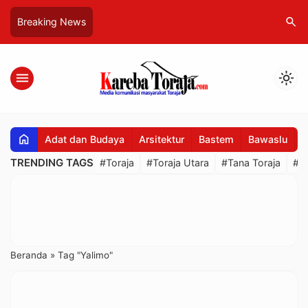
search
Breaking News
menu
light_mode
home
Adat dan Budaya
Arsitektur
Bastem
Bawaslu
B
TRENDING TAGS
#Toraja
#Toraja Utara
#Tana Toraja
#R
Beranda
»
Tag "Yalimo"