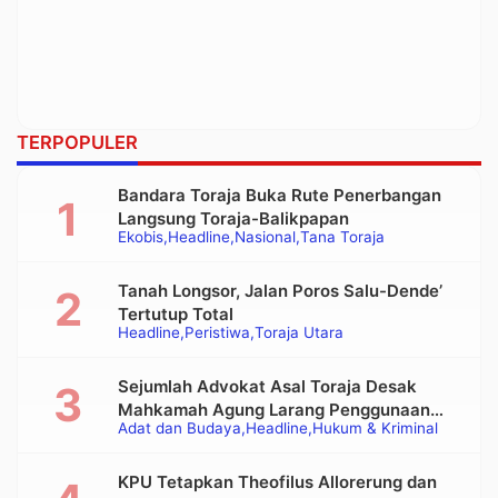
TERPOPULER
Bandara Toraja Buka Rute Penerbangan
Langsung Toraja-Balikpapan
Ekobis
Headline
Nasional
Tana Toraja
Tanah Longsor, Jalan Poros Salu-Dende’
Tertutup Total
Headline
Peristiwa
Toraja Utara
Sejumlah Advokat Asal Toraja Desak
Mahkamah Agung Larang Penggunaan
Adat dan Budaya
Headline
Hukum & Kriminal
Alat Berat pada Eksekusi Rumah Adat
Tongkonan
KPU Tetapkan Theofilus Allorerung dan