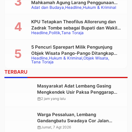
Mahkamah Agung Larang Penggunaan
Adat dan Budaya
Headline
Hukum & Kriminal
Alat Berat pada Eksekusi Rumah Adat
Tongkonan
KPU Tetapkan Theofilus Allorerung dan
Zadrak Tombe sebagai Bupati dan Wakil
Headline
Politik
Tana Toraja
Bupati Tana Toraja Terpilih
5 Pencuri Sparepart Milik Pengunjung
Objek Wisata Pango-Pango Ditangkap
Headline
Hukum & Kriminal
Objek Wisata
Polisi
Tana Toraja
TERBARU
Masyarakat Adat Lembang Gasing
Mengkendek Usir Paksa Penggarap
yang Rusak Kawasan Hutan
calendar_month
2 jam yang lalu
Warga Pessaluan, Lembang
Gandangbatu Swadaya Cor Jalan
Kabupaten
calendar_month
Jumat, 7 Agt 2026