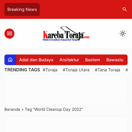
search
Breaking News
menu
light_mode
home
Adat dan Budaya
Arsitektur
Bastem
Bawaslu
B
TRENDING TAGS
#Toraja
#Toraja Utara
#Tana Toraja
#R
Beranda
»
Tag "World Cleanup Day 2022"