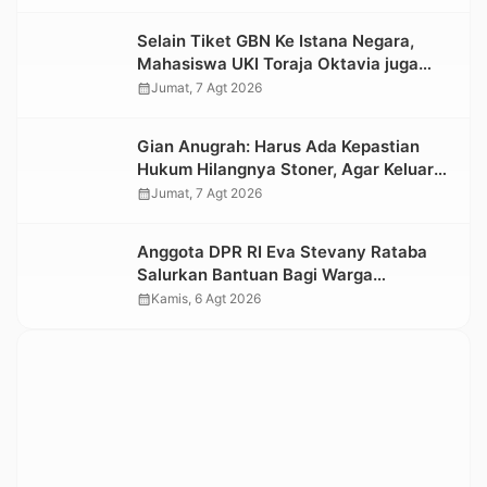
Selain Tiket GBN Ke Istana Negara,
Mahasiswa UKI Toraja Oktavia juga
Lolos ke Pekan Seni Mahasiswa
calendar_month
Jumat, 7 Agt 2026
Nasional 2026
Gian Anugrah: Harus Ada Kepastian
Hukum Hilangnya Stoner, Agar Keluarga
tidak Larut dalam Trauma dan
calendar_month
Jumat, 7 Agt 2026
Kesedihan Berkepanjangan
Anggota DPR RI Eva Stevany Rataba
Salurkan Bantuan Bagi Warga
Terdampak Longsor di Buntu Pepasan
calendar_month
Kamis, 6 Agt 2026