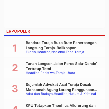
TERPOPULER
Bandara Toraja Buka Rute Penerbangan
Langsung Toraja-Balikpapan
Ekobis
Headline
Nasional
Tana Toraja
Tanah Longsor, Jalan Poros Salu-Dende’
Tertutup Total
Headline
Peristiwa
Toraja Utara
Sejumlah Advokat Asal Toraja Desak
Mahkamah Agung Larang Penggunaan
Adat dan Budaya
Headline
Hukum & Kriminal
Alat Berat pada Eksekusi Rumah Adat
Tongkonan
KPU Tetapkan Theofilus Allorerung dan