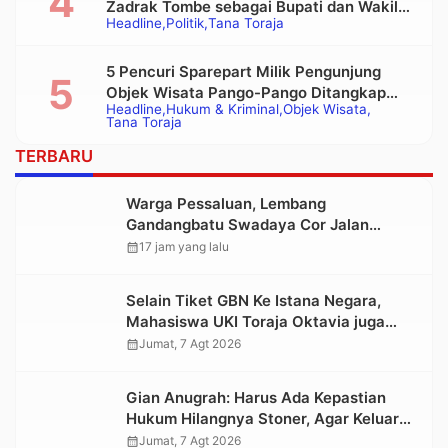
Zadrak Tombe sebagai Bupati dan Wakil
Headline
Politik
Tana Toraja
Bupati Tana Toraja Terpilih
5 Pencuri Sparepart Milik Pengunjung
Objek Wisata Pango-Pango Ditangkap
Headline
Hukum & Kriminal
Objek Wisata
Polisi
Tana Toraja
TERBARU
Warga Pessaluan, Lembang
Gandangbatu Swadaya Cor Jalan
Kabupaten
calendar_month
17 jam yang lalu
Selain Tiket GBN Ke Istana Negara,
Mahasiswa UKI Toraja Oktavia juga
Lolos ke Pekan Seni Mahasiswa
calendar_month
Jumat, 7 Agt 2026
Nasional 2026
Gian Anugrah: Harus Ada Kepastian
Hukum Hilangnya Stoner, Agar Keluarga
tidak Larut dalam Trauma dan
calendar_month
Jumat, 7 Agt 2026