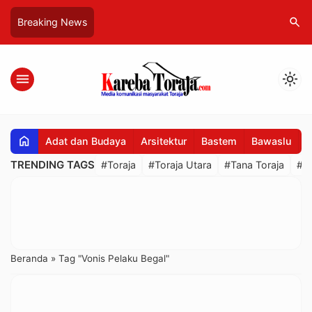
search
Breaking News
menu
light_mode
home
Adat dan Budaya
Arsitektur
Bastem
Bawaslu
B
TRENDING TAGS
#Toraja
#Toraja Utara
#Tana Toraja
#R
Beranda
»
Tag "Vonis Pelaku Begal"