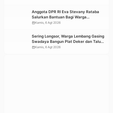
Kesedihan Berkepanjangan
Anggota DPR RI Eva Stevany Rataba
Salurkan Bantuan Bagi Warga
Terdampak Longsor di Buntu Pepasan
calendar_month
Kamis, 6 Agt 2026
Sering Longsor, Warga Lembang Gasing
Swadaya Bangun Plat Deker dan Talut
Jalan Penghubung Antar Lembang
calendar_month
Kamis, 6 Agt 2026