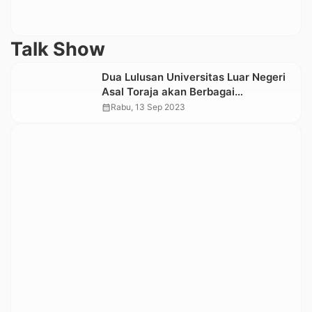
Talk Show
Dua Lulusan Universitas Luar Negeri
Asal Toraja akan Berbagai
Pengalaman di Expo UKI Toraja,
calendar_month
Rabu, 13 Sep 2023
Quest Star Komika Raim Laode