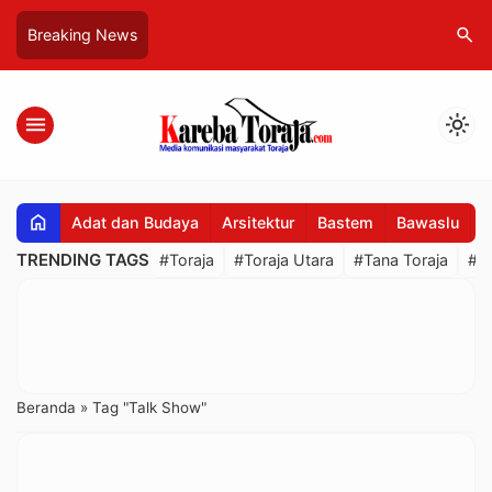
search
Breaking News
menu
light_mode
home
Adat dan Budaya
Arsitektur
Bastem
Bawaslu
B
TRENDING TAGS
#Toraja
#Toraja Utara
#Tana Toraja
#R
Beranda
»
Tag "Talk Show"