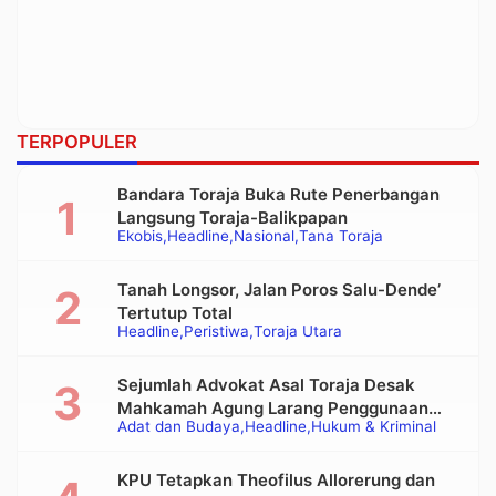
TERPOPULER
Bandara Toraja Buka Rute Penerbangan
Langsung Toraja-Balikpapan
Ekobis
Headline
Nasional
Tana Toraja
Tanah Longsor, Jalan Poros Salu-Dende’
Tertutup Total
Headline
Peristiwa
Toraja Utara
Sejumlah Advokat Asal Toraja Desak
Mahkamah Agung Larang Penggunaan
Adat dan Budaya
Headline
Hukum & Kriminal
Alat Berat pada Eksekusi Rumah Adat
Tongkonan
KPU Tetapkan Theofilus Allorerung dan