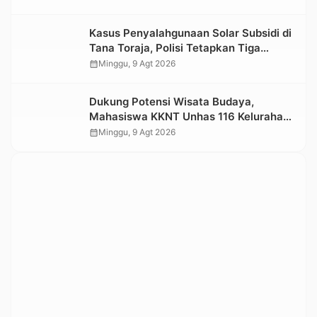
Kasus Penyalahgunaan Solar Subsidi di
Tana Toraja, Polisi Tetapkan Tiga
Tersangka Baru
calendar_month
Minggu, 9 Agt 2026
Dukung Potensi Wisata Budaya,
Mahasiswa KKNT Unhas 116 Kelurahan
Nonongan Utara Pasang Papan
calendar_month
Minggu, 9 Agt 2026
Informasi Objek Wisata Berbasis Digital