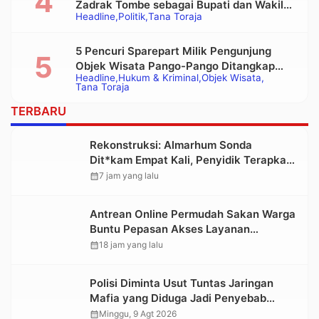
Zadrak Tombe sebagai Bupati dan Wakil
Headline
Politik
Tana Toraja
Bupati Tana Toraja Terpilih
5 Pencuri Sparepart Milik Pengunjung
Objek Wisata Pango-Pango Ditangkap
Headline
Hukum & Kriminal
Objek Wisata
Polisi
Tana Toraja
TERBARU
Rekonstruksi: Almarhum Sonda
Dit*kam Empat Kali, Penyidik Terapkan
Pasal Pembunuhan Berencana
calendar_month
7 jam yang lalu
Antrean Online Permudah Sakan Warga
Buntu Pepasan Akses Layanan
Kesehatan Tanpa Hambatan
calendar_month
18 jam yang lalu
Polisi Diminta Usut Tuntas Jaringan
Mafia yang Diduga Jadi Penyebab
Kelangkaan BBM di Toraja
calendar_month
Minggu, 9 Agt 2026