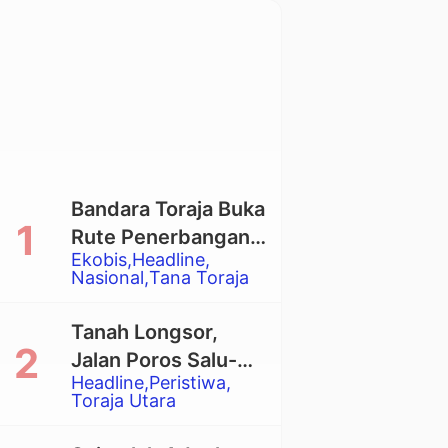
Bandara Toraja Buka
Rute Penerbangan
Ekobis
Headline
Langsung Toraja-
Nasional
Tana Toraja
Balikpapan
Tanah Longsor,
Jalan Poros Salu-
Headline
Peristiwa
Dende’ Tertutup
Toraja Utara
Total