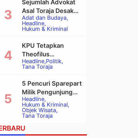
Sejumlah Advokat
Asal Toraja Desak
Adat dan Budaya
Mahkamah Agung
Headline
Larang Penggunaan
Hukum & Kriminal
Alat Berat pada
Eksekusi Rumah
KPU Tetapkan
Adat Tongkonan
Theofilus
Headline
Politik
Allorerung dan
Tana Toraja
Zadrak Tombe
sebagai Bupati dan
5 Pencuri Sparepart
Wakil Bupati Tana
Milik Pengunjung
Toraja Terpilih
Headline
Objek Wisata
Hukum & Kriminal
Pango-Pango
Objek Wisata
Tana Toraja
Ditangkap Polisi
ERBARU