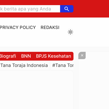
search
PRIVACY POLICY
REDAKSI
light_mode
×
Biografi
BNN
BPJS Kesehatan
BPJS Ketenaga
Tana Toraja Indonesia
#Tana Toraja Culture
#P