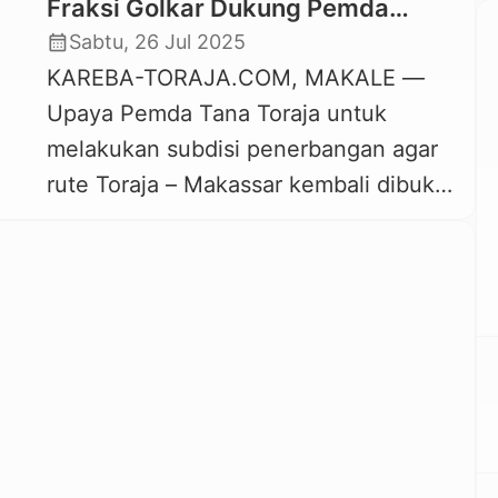
Fraksi Golkar Dukung Pemda
Subsidi Penerbangan Makassar-
calendar_month
Sabtu, 26 Jul 2025
Toraja
KAREBA-TORAJA.COM, MAKALE —
Upaya Pemda Tana Toraja untuk
melakukan subdisi penerbangan agar
rute Toraja – Makassar kembali dibuka
mendapat dukungan dari Anggota
DPRD Tana Toraja dari Fraksi Partai
Golkar, Randan Sampetoding.
Legislator dari Dapil 6 Tana Toraja
menyebut mau tidak mau subdisi itu
harus didukung. “Memang kita korban
untuk subsidi dan memang hal ini
menjadi […]