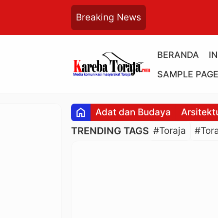
Breaking News
BERANDA
I
SAMPLE PAG
home
Adat dan Budaya
Arsitekt
TRENDING TAGS
#Toraja
#Tora