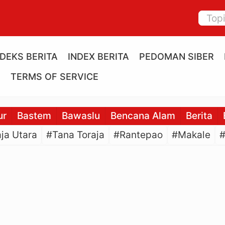
NDEKS BERITA
INDEX BERITA
PEDOMAN SIBER
E
TERMS OF SERVICE
ur
Bastem
Bawaslu
Bencana Alam
Berita
ja Utara
#Tana Toraja
#Rantepao
#Makale
#