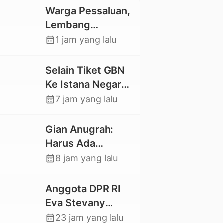
Warga Pessaluan,
Lembang
Gandangbatu
calendar_month
1 jam yang lalu
Swadaya Cor
Jalan Kabupaten
Selain Tiket GBN
Ke Istana Negara,
Mahasiswa UKI
calendar_month
7 jam yang lalu
Toraja Oktavia
juga Lolos ke
Gian Anugrah:
Pekan Seni
Harus Ada
Mahasiswa
Kepastian Hukum
calendar_month
8 jam yang lalu
Nasional 2026
Hilangnya Stoner,
Agar Keluarga
Anggota DPR RI
tidak Larut dalam
Eva Stevany
Trauma dan
Rataba Salurkan
calendar_month
23 jam yang lalu