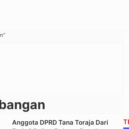
n"
rbangan
T
Anggota DPRD Tana Toraja Dari