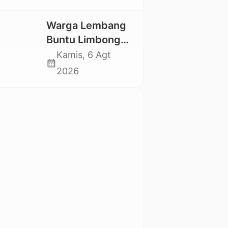
Utara Kembali
Datangi TKP
Warga Lembang
Buntu Limbong
Gandasil,
Kamis, 6 Agt
calendar_month
Swadaya Cor
2026
Jalan Sepanjang
500 Meter