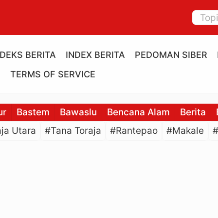
NDEKS BERITA
INDEX BERITA
PEDOMAN SIBER
E
TERMS OF SERVICE
ur
Bastem
Bawaslu
Bencana Alam
Berita
ja Utara
#Tana Toraja
#Rantepao
#Makale
#