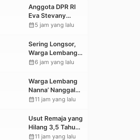
Anggota DPR RI
Eva Stevany
Rataba Salurkan
calendar_month
5 jam yang lalu
Bantuan Bagi
Warga Terdampak
Sering Longsor,
Longsor di Buntu
Warga Lembang
Pepasan
Gasing Swadaya
calendar_month
6 jam yang lalu
Bangun Plat
Deker dan Talut
Warga Lembang
Jalan
Nanna’ Nanggala,
Penghubung
Swadaya Cor
calendar_month
11 jam yang lalu
Antar Lembang
Jalan dan Bangun
Jembatan
Usut Remaja yang
Hilang 3,5 Tahun
Lalu, Polres Toraja
calendar_month
11 jam yang lalu