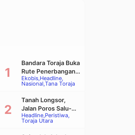
Bandara Toraja Buka
Rute Penerbangan
Ekobis
Headline
Langsung Toraja-
Nasional
Tana Toraja
Balikpapan
Tanah Longsor,
Jalan Poros Salu-
Headline
Peristiwa
Dende’ Tertutup
Toraja Utara
Total