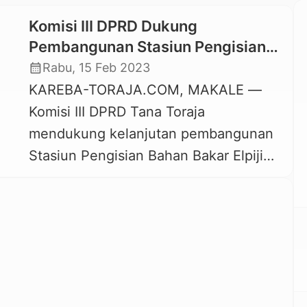
Komisi III DPRD Dukung
Pembangunan Stasiun Pengisian
Elpiji di Minanga dengan Beberapa
calendar_month
Rabu, 15 Feb 2023
Catatan
KAREBA-TORAJA.COM, MAKALE —
Komisi III DPRD Tana Toraja
mendukung kelanjutan pembangunan
Stasiun Pengisian Bahan Bakar Elpiji
(SPBE) di Minanga, Lembang Buntu
Tangti, Kecamatan Mengkendek.
Pertimbangannya, SPBE yang baru
pertama berdiri di Tana Toraja itu bisa
mengatasi masalah stabilitas harga dan
ketersediaan gas elpiji untuk