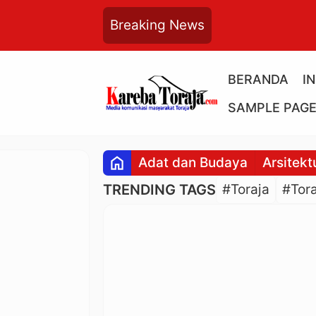
Breaking News
BERANDA
I
SAMPLE PAG
home
Adat dan Budaya
Arsitekt
TRENDING TAGS
#Toraja
#Tora