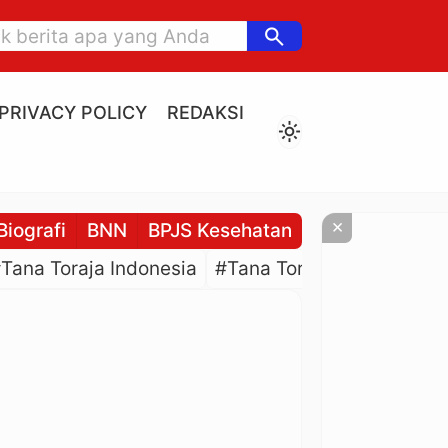
search
PRIVACY POLICY
REDAKSI
light_mode
×
Biografi
BNN
BPJS Kesehatan
BPJS Ketenaga
Tana Toraja Indonesia
#Tana Toraja Culture
#P