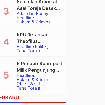
Sejumlah Advokat
Asal Toraja Desak
Adat dan Budaya
Mahkamah Agung
Headline
Larang Penggunaan
Hukum & Kriminal
Alat Berat pada
Eksekusi Rumah
KPU Tetapkan
Adat Tongkonan
Theofilus
Headline
Politik
Allorerung dan
Tana Toraja
Zadrak Tombe
sebagai Bupati dan
5 Pencuri Sparepart
Wakil Bupati Tana
Milik Pengunjung
Toraja Terpilih
Headline
Objek Wisata
Hukum & Kriminal
Pango-Pango
Objek Wisata
Tana Toraja
Ditangkap Polisi
ERBARU