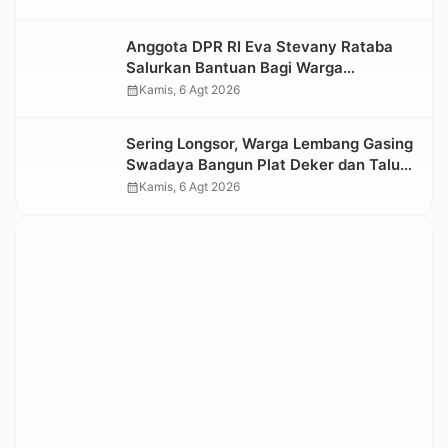
Kesedihan Berkepanjangan
Anggota DPR RI Eva Stevany Rataba
Salurkan Bantuan Bagi Warga
Terdampak Longsor di Buntu Pepasan
calendar_month
Kamis, 6 Agt 2026
Sering Longsor, Warga Lembang Gasing
Swadaya Bangun Plat Deker dan Talut
Jalan Penghubung Antar Lembang
calendar_month
Kamis, 6 Agt 2026