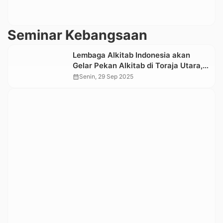
Seminar Kebangsaan
Lembaga Alkitab Indonesia akan
Gelar Pekan Alkitab di Toraja Utara,
Berikut Rundown Acaranya
calendar_month
Senin, 29 Sep 2025