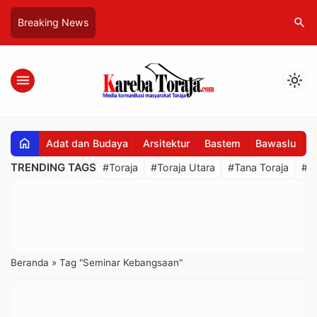
search
Breaking News
menu
light_mode
home
Adat dan Budaya
Arsitektur
Bastem
Bawaslu
B
TRENDING TAGS
#Toraja
#Toraja Utara
#Tana Toraja
#R
Beranda
»
Tag "Seminar Kebangsaan"