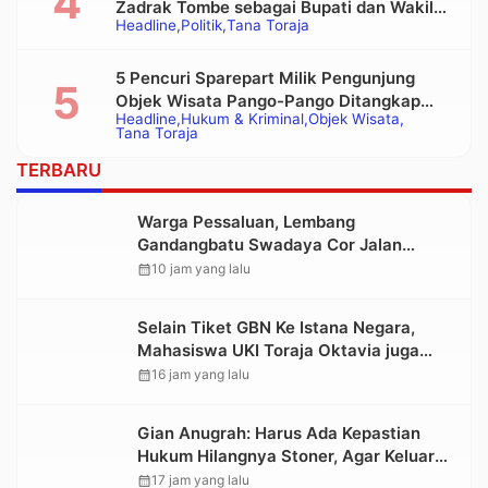
Zadrak Tombe sebagai Bupati dan Wakil
Headline
Politik
Tana Toraja
Bupati Tana Toraja Terpilih
5 Pencuri Sparepart Milik Pengunjung
Objek Wisata Pango-Pango Ditangkap
Headline
Hukum & Kriminal
Objek Wisata
Polisi
Tana Toraja
TERBARU
Warga Pessaluan, Lembang
Gandangbatu Swadaya Cor Jalan
Kabupaten
calendar_month
10 jam yang lalu
Selain Tiket GBN Ke Istana Negara,
Mahasiswa UKI Toraja Oktavia juga
Lolos ke Pekan Seni Mahasiswa
calendar_month
16 jam yang lalu
Nasional 2026
Gian Anugrah: Harus Ada Kepastian
Hukum Hilangnya Stoner, Agar Keluarga
tidak Larut dalam Trauma dan
calendar_month
17 jam yang lalu