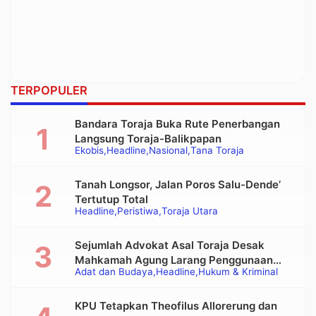
TERPOPULER
Bandara Toraja Buka Rute Penerbangan
Langsung Toraja-Balikpapan
Ekobis
Headline
Nasional
Tana Toraja
Tanah Longsor, Jalan Poros Salu-Dende’
Tertutup Total
Headline
Peristiwa
Toraja Utara
Sejumlah Advokat Asal Toraja Desak
Mahkamah Agung Larang Penggunaan
Adat dan Budaya
Headline
Hukum & Kriminal
Alat Berat pada Eksekusi Rumah Adat
Tongkonan
KPU Tetapkan Theofilus Allorerung dan