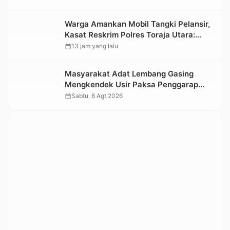
Informasi Objek Wisata Berbasis Digital
Warga Amankan Mobil Tangki Pelansir,
Kasat Reskrim Polres Toraja Utara:
Proses Hukum Berjalan Transparan
calendar_month
13 jam yang lalu
Masyarakat Adat Lembang Gasing
Mengkendek Usir Paksa Penggarap
yang Rusak Kawasan Hutan
calendar_month
Sabtu, 8 Agt 2026