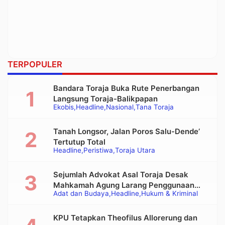
TERPOPULER
Bandara Toraja Buka Rute Penerbangan
Langsung Toraja-Balikpapan
Ekobis
Headline
Nasional
Tana Toraja
Tanah Longsor, Jalan Poros Salu-Dende’
Tertutup Total
Headline
Peristiwa
Toraja Utara
Sejumlah Advokat Asal Toraja Desak
Mahkamah Agung Larang Penggunaan
Adat dan Budaya
Headline
Hukum & Kriminal
Alat Berat pada Eksekusi Rumah Adat
Tongkonan
KPU Tetapkan Theofilus Allorerung dan