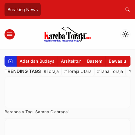
search
Breaking News
menu
light_mode
home
Adat dan Budaya
Arsitektur
Bastem
Bawaslu
B
TRENDING TAGS
#Toraja
#Toraja Utara
#Tana Toraja
#R
Beranda
»
Tag "Sarana Olahraga"