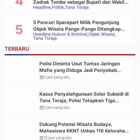
Zadrak Tombe sebagai Bupati dan Wakil
Headline
Politik
Tana Toraja
Bupati Tana Toraja Terpilih
5 Pencuri Sparepart Milik Pengunjung
Objek Wisata Pango-Pango Ditangkap
Headline
Hukum & Kriminal
Objek Wisata
Polisi
Tana Toraja
TERBARU
Polisi Diminta Usut Tuntas Jaringan
Mafia yang Diduga Jadi Penyebab
Kelangkaan BBM di Toraja
calendar_month
2 jam yang lalu
Kasus Penyalahgunaan Solar Subsidi di
Tana Toraja, Polisi Tetapkan Tiga
Tersangka Baru
calendar_month
2 jam yang lalu
Dukung Potensi Wisata Budaya,
Mahasiswa KKNT Unhas 116 Kelurahan
Nonongan Utara Pasang Papan
calendar_month
12 jam yang lalu