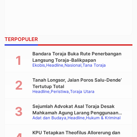
TERPOPULER
Bandara Toraja Buka Rute Penerbangan
Langsung Toraja-Balikpapan
Ekobis
Headline
Nasional
Tana Toraja
Tanah Longsor, Jalan Poros Salu-Dende’
Tertutup Total
Headline
Peristiwa
Toraja Utara
Sejumlah Advokat Asal Toraja Desak
Mahkamah Agung Larang Penggunaan
Adat dan Budaya
Headline
Hukum & Kriminal
Alat Berat pada Eksekusi Rumah Adat
Tongkonan
KPU Tetapkan Theofilus Allorerung dan