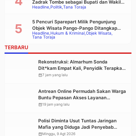
Zadrak Tombe sebagai Bupati dan Wakil
Headline
Politik
Tana Toraja
Bupati Tana Toraja Terpilih
5 Pencuri Sparepart Milik Pengunjung
Objek Wisata Pango-Pango Ditangkap
Headline
Hukum & Kriminal
Objek Wisata
Polisi
Tana Toraja
TERBARU
Rekonstruksi: Almarhum Sonda
Dit*kam Empat Kali, Penyidik Terapkan
Pasal Pembunuhan Berencana
calendar_month
7 jam yang lalu
Antrean Online Permudah Sakan Warga
Buntu Pepasan Akses Layanan
Kesehatan Tanpa Hambatan
calendar_month
19 jam yang lalu
Polisi Diminta Usut Tuntas Jaringan
Mafia yang Diduga Jadi Penyebab
Kelangkaan BBM di Toraja
calendar_month
Minggu, 9 Agt 2026