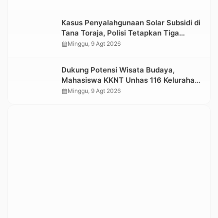
Kasus Penyalahgunaan Solar Subsidi di
Tana Toraja, Polisi Tetapkan Tiga
Tersangka Baru
calendar_month
Minggu, 9 Agt 2026
Dukung Potensi Wisata Budaya,
Mahasiswa KKNT Unhas 116 Kelurahan
Nonongan Utara Pasang Papan
calendar_month
Minggu, 9 Agt 2026
Informasi Objek Wisata Berbasis Digital