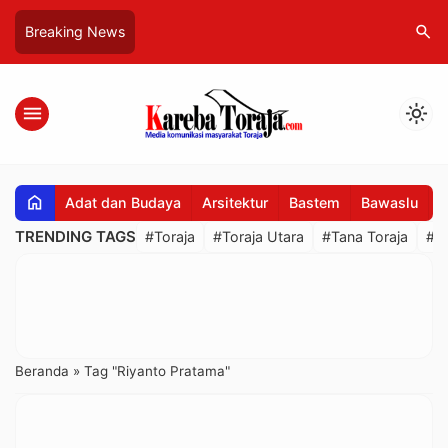
search
Breaking News
menu
light_mode
home
Adat dan Budaya
Arsitektur
Bastem
Bawaslu
B
TRENDING TAGS
#Toraja
#Toraja Utara
#Tana Toraja
#R
Beranda
»
Tag "Riyanto Pratama"