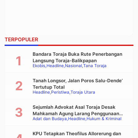
TERPOPULER
Bandara Toraja Buka Rute Penerbangan
Langsung Toraja-Balikpapan
Ekobis
Headline
Nasional
Tana Toraja
Tanah Longsor, Jalan Poros Salu-Dende’
Tertutup Total
Headline
Peristiwa
Toraja Utara
Sejumlah Advokat Asal Toraja Desak
Mahkamah Agung Larang Penggunaan
Adat dan Budaya
Headline
Hukum & Kriminal
Alat Berat pada Eksekusi Rumah Adat
Tongkonan
KPU Tetapkan Theofilus Allorerung dan