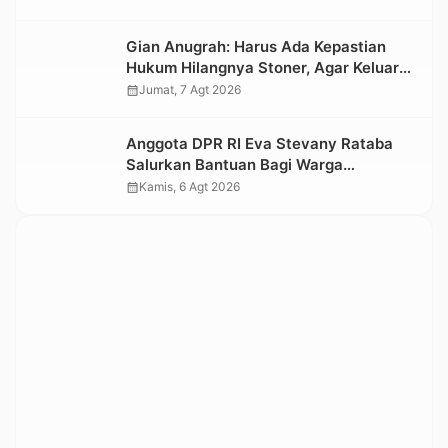
Nasional 2026
Gian Anugrah: Harus Ada Kepastian
Hukum Hilangnya Stoner, Agar Keluarga
tidak Larut dalam Trauma dan
calendar_month
Jumat, 7 Agt 2026
Kesedihan Berkepanjangan
Anggota DPR RI Eva Stevany Rataba
Salurkan Bantuan Bagi Warga
Terdampak Longsor di Buntu Pepasan
calendar_month
Kamis, 6 Agt 2026