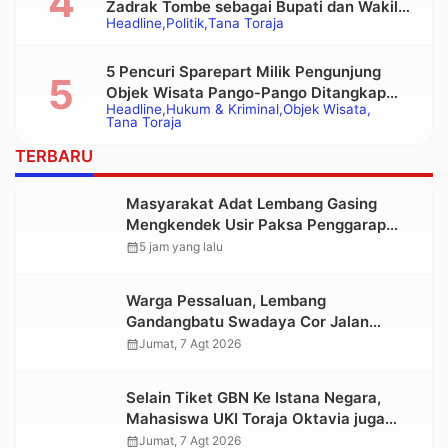
Zadrak Tombe sebagai Bupati dan Wakil
Headline
Politik
Tana Toraja
Bupati Tana Toraja Terpilih
5 Pencuri Sparepart Milik Pengunjung
Objek Wisata Pango-Pango Ditangkap
Headline
Hukum & Kriminal
Objek Wisata
Polisi
Tana Toraja
TERBARU
Masyarakat Adat Lembang Gasing
Mengkendek Usir Paksa Penggarap
yang Rusak Kawasan Hutan
calendar_month
5 jam yang lalu
Warga Pessaluan, Lembang
Gandangbatu Swadaya Cor Jalan
Kabupaten
calendar_month
Jumat, 7 Agt 2026
Selain Tiket GBN Ke Istana Negara,
Mahasiswa UKI Toraja Oktavia juga
Lolos ke Pekan Seni Mahasiswa
calendar_month
Jumat, 7 Agt 2026