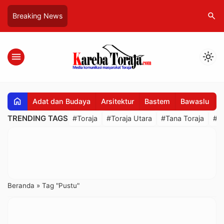
search
Breaking News
menu
light_mode
home
Adat dan Budaya
Arsitektur
Bastem
Bawaslu
B
TRENDING TAGS
#Toraja
#Toraja Utara
#Tana Toraja
#R
Beranda
»
Tag "Pustu"