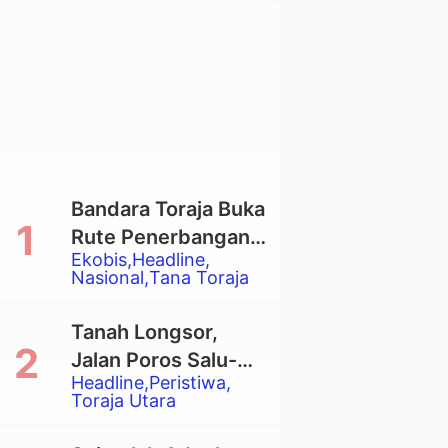
Bandara Toraja Buka
Rute Penerbangan
Ekobis
Headline
Langsung Toraja-
Nasional
Tana Toraja
Balikpapan
Tanah Longsor,
Jalan Poros Salu-
Headline
Peristiwa
Dende’ Tertutup
Toraja Utara
Total