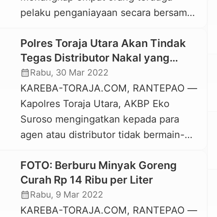
pelaku penganiayaan secara bersama-
kebakaran dan petugas […]
sama (keroyokan) terhadap dua orang
Polres Toraja Utara Akan Tindak
pedagang ayam, yang terjadi di Pasar
Tegas Distributor Nakal yang
Pagi Rantepao, Kamis, 5 Mei 2022 lalu.
Permainkan Harga di Bulan
calendar_month
Rabu, 30 Mar 2022
Keempat terduga pelaku yang
Ramadhan
KAREBA-TORAJA.COM, RANTEPAO —
ditangkap pada Senin, 9 Mei 2022
Kapolres Toraja Utara, AKBP Eko
tersebut, masing-masing OM (24
Suroso mengingatkan kepada para
tahun), IP (21 tahun), NDT (22 tahun),
agen atau distributor tidak bermain-
dan KM […]
main dengan pasokan sembilan bahan
FOTO: Berburu Minyak Goreng
pokok dan minyak goreng jelang dan
Curah Rp 14 Ribu per Liter
saat bulan Ramadhan. Polres Toraja
calendar_month
Rabu, 9 Mar 2022
Utara tidak akan segan menindak
KAREBA-TORAJA.COM, RANTEPAO —
tegas agen nakal yang bermain-main