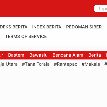
NDEKS BERITA
INDEX BERITA
PEDOMAN SIBER
E
TERMS OF SERVICE
ur
Bastem
Bawaslu
Bencana Alam
Berita
ja Utara
#Tana Toraja
#Rantepao
#Makale
#