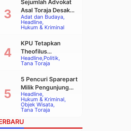
Sejumlah Advokat
Asal Toraja Desak
Adat dan Budaya
Mahkamah Agung
Headline
Larang Penggunaan
Hukum & Kriminal
Alat Berat pada
Eksekusi Rumah
KPU Tetapkan
Adat Tongkonan
Theofilus
Headline
Politik
Allorerung dan
Tana Toraja
Zadrak Tombe
sebagai Bupati dan
5 Pencuri Sparepart
Wakil Bupati Tana
Milik Pengunjung
Toraja Terpilih
Headline
Objek Wisata
Hukum & Kriminal
Pango-Pango
Objek Wisata
Tana Toraja
Ditangkap Polisi
ERBARU