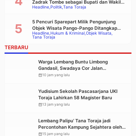
Zadrak Tombe sebagai Bupati dan Wakil
Headline
Politik
Tana Toraja
Bupati Tana Toraja Terpilih
5 Pencuri Sparepart Milik Pengunjung
Objek Wisata Pango-Pango Ditangkap
Headline
Hukum & Kriminal
Objek Wisata
Polisi
Tana Toraja
TERBARU
Warga Lembang Buntu Limbong
Gandasil, Swadaya Cor Jalan
Sepanjang 500 Meter
calendar_month
10 jam yang lalu
Yudisium Sekolah Pascasarjana UKI
Toraja Lahirkan 58 Magister Baru
calendar_month
13 jam yang lalu
Lembang Palipu’ Tana Toraja jadi
Percontohan Kampung Sejahtera oleh
Kemensos
calendar_month
15 jam yang lalu