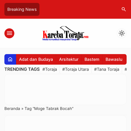
search
Breaking News
menu
light_mode
home
Adat dan Budaya
Arsitektur
Bastem
Bawaslu
B
TRENDING TAGS
#Toraja
#Toraja Utara
#Tana Toraja
#R
Beranda
»
Tag "Moge Tabrak Bocah"