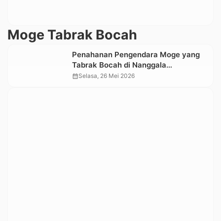
Moge Tabrak Bocah
Penahanan Pengendara Moge yang
Tabrak Bocah di Nanggala
Ditangguhkan, Polisi: Kedua Pihak
calendar_month
Selasa, 26 Mei 2026
Tempuh Jalur Restoratif Justice