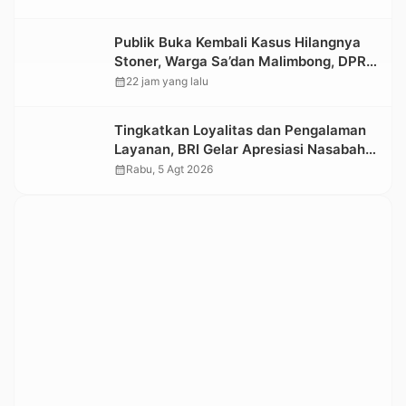
Publik Buka Kembali Kasus Hilangnya
Stoner, Warga Sa’dan Malimbong, DPRD
dan Stakeholder Terkait Diminta
calendar_month
22 jam yang lalu
Bersikap
Tingkatkan Loyalitas dan Pengalaman
Layanan, BRI Gelar Apresiasi Nasabah
Pensiunan
calendar_month
Rabu, 5 Agt 2026