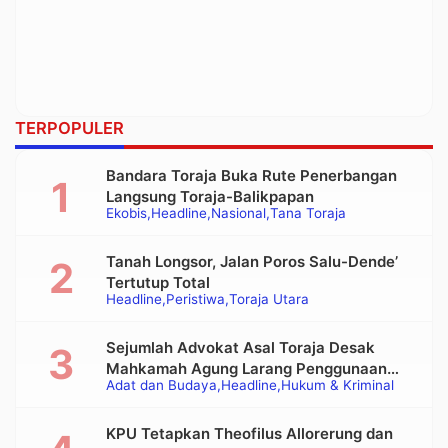
TERPOPULER
Bandara Toraja Buka Rute Penerbangan
Langsung Toraja-Balikpapan
Ekobis
Headline
Nasional
Tana Toraja
Tanah Longsor, Jalan Poros Salu-Dende’
Tertutup Total
Headline
Peristiwa
Toraja Utara
Sejumlah Advokat Asal Toraja Desak
Mahkamah Agung Larang Penggunaan
Adat dan Budaya
Headline
Hukum & Kriminal
Alat Berat pada Eksekusi Rumah Adat
Tongkonan
KPU Tetapkan Theofilus Allorerung dan