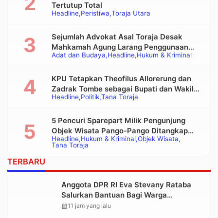
Tertutup Total
Headline
Peristiwa
Toraja Utara
Sejumlah Advokat Asal Toraja Desak
Mahkamah Agung Larang Penggunaan
Adat dan Budaya
Headline
Hukum & Kriminal
Alat Berat pada Eksekusi Rumah Adat
Tongkonan
KPU Tetapkan Theofilus Allorerung dan
Zadrak Tombe sebagai Bupati dan Wakil
Headline
Politik
Tana Toraja
Bupati Tana Toraja Terpilih
5 Pencuri Sparepart Milik Pengunjung
Objek Wisata Pango-Pango Ditangkap
Headline
Hukum & Kriminal
Objek Wisata
Polisi
Tana Toraja
TERBARU
Anggota DPR RI Eva Stevany Rataba
Salurkan Bantuan Bagi Warga
Terdampak Longsor di Buntu Pepasan
calendar_month
11 jam yang lalu