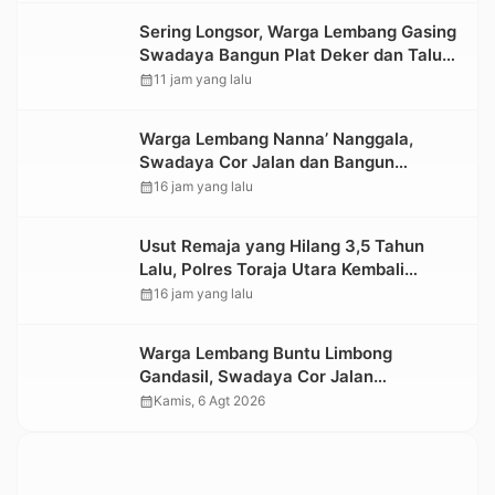
Sering Longsor, Warga Lembang Gasing
Swadaya Bangun Plat Deker dan Talut
Jalan Penghubung Antar Lembang
calendar_month
11 jam yang lalu
Warga Lembang Nanna’ Nanggala,
Swadaya Cor Jalan dan Bangun
Jembatan
calendar_month
16 jam yang lalu
Usut Remaja yang Hilang 3,5 Tahun
Lalu, Polres Toraja Utara Kembali
Datangi TKP
calendar_month
16 jam yang lalu
Warga Lembang Buntu Limbong
Gandasil, Swadaya Cor Jalan
Sepanjang 500 Meter
calendar_month
Kamis, 6 Agt 2026