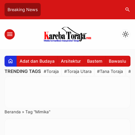
search
Breaking News
menu
light_mode
home
Adat dan Budaya
Arsitektur
Bastem
Bawaslu
B
TRENDING TAGS
#Toraja
#Toraja Utara
#Tana Toraja
#R
Beranda
»
Tag "Mimika"