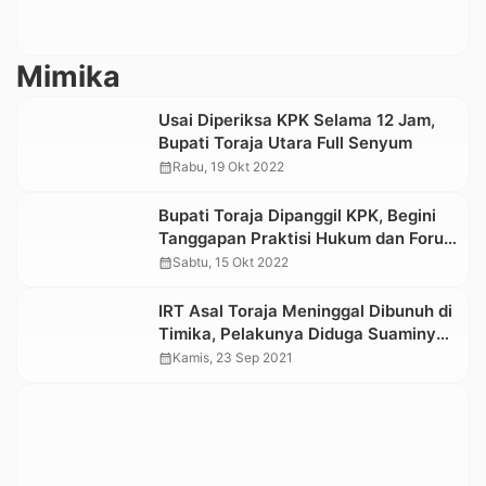
Mimika
Usai Diperiksa KPK Selama 12 Jam,
Bupati Toraja Utara Full Senyum
calendar_month
Rabu, 19 Okt 2022
Bupati Toraja Dipanggil KPK, Begini
Tanggapan Praktisi Hukum dan Forum
Mahasiswa
calendar_month
Sabtu, 15 Okt 2022
IRT Asal Toraja Meninggal Dibunuh di
Timika, Pelakunya Diduga Suaminya
Sendiri
calendar_month
Kamis, 23 Sep 2021