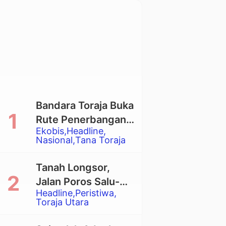
Bandara Toraja Buka
Rute Penerbangan
Ekobis
Headline
Langsung Toraja-
Nasional
Tana Toraja
Balikpapan
Tanah Longsor,
Jalan Poros Salu-
Headline
Peristiwa
Dende’ Tertutup
Toraja Utara
Total