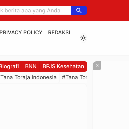
search
PRIVACY POLICY
REDAKSI
light_mode
×
Biografi
BNN
BPJS Kesehatan
BPJS Ketenaga
Tana Toraja Indonesia
#Tana Toraja Culture
#P