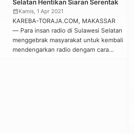
Selatan Hentikan Siaran Serentak
calendar_month
Kamis, 1 Apr 2021
KAREBA-TORAJA.COM, MAKASSAR
— Para insan radio di Sulawesi Selatan
menggebrak masyarakat untuk kembali
mendengarkan radio dengam cara
berbeda. Sebanyak 65 Radio di
Sulawesi Selatan mematikan siaran
selama 8 menit, 8 detik, tepat pukul
08.08, Kamis, 1 April 2021. Radio se
Sulawesi Selatan kompak
menghentikan siaran sejenak untuk
memperingati Hari Penyiaran Nasional
(Harsiarnas) ke-88, yang jatuh […]