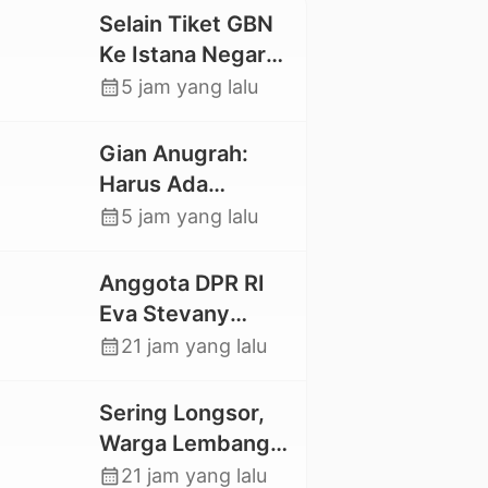
Selain Tiket GBN
Ke Istana Negara,
Mahasiswa UKI
calendar_month
5 jam yang lalu
Toraja Oktavia
juga Lolos ke
Gian Anugrah:
Pekan Seni
Harus Ada
Mahasiswa
Kepastian Hukum
calendar_month
5 jam yang lalu
Nasional 2026
Hilangnya Stoner,
Agar Keluarga
Anggota DPR RI
tidak Larut dalam
Eva Stevany
Trauma dan
Rataba Salurkan
calendar_month
21 jam yang lalu
Kesedihan
Bantuan Bagi
Berkepanjangan
Warga Terdampak
Sering Longsor,
Longsor di Buntu
Warga Lembang
Pepasan
Gasing Swadaya
calendar_month
21 jam yang lalu