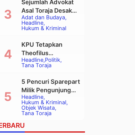
Sejumlah Advokat
Asal Toraja Desak
Adat dan Budaya
Mahkamah Agung
Headline
Larang Penggunaan
Hukum & Kriminal
Alat Berat pada
Eksekusi Rumah
KPU Tetapkan
Adat Tongkonan
Theofilus
Headline
Politik
Allorerung dan
Tana Toraja
Zadrak Tombe
sebagai Bupati dan
5 Pencuri Sparepart
Wakil Bupati Tana
Milik Pengunjung
Toraja Terpilih
Headline
Objek Wisata
Hukum & Kriminal
Pango-Pango
Objek Wisata
Tana Toraja
Ditangkap Polisi
ERBARU