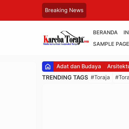
Breaking News
BERANDA
I
SAMPLE PAG
home
Adat dan Budaya
Arsitekt
TRENDING TAGS
#Toraja
#Tora