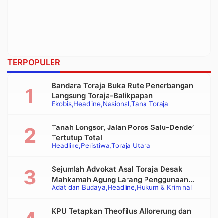
TERPOPULER
Bandara Toraja Buka Rute Penerbangan
Langsung Toraja-Balikpapan
Ekobis
Headline
Nasional
Tana Toraja
Tanah Longsor, Jalan Poros Salu-Dende’
Tertutup Total
Headline
Peristiwa
Toraja Utara
Sejumlah Advokat Asal Toraja Desak
Mahkamah Agung Larang Penggunaan
Adat dan Budaya
Headline
Hukum & Kriminal
Alat Berat pada Eksekusi Rumah Adat
Tongkonan
KPU Tetapkan Theofilus Allorerung dan