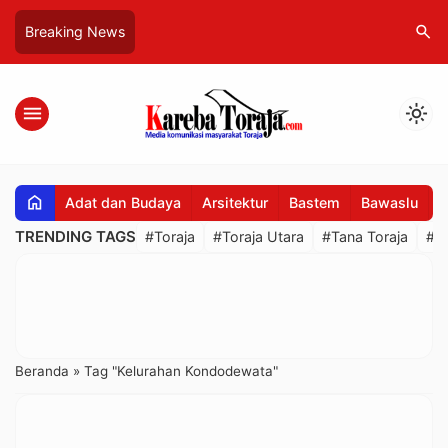
search
Breaking News
menu
light_mode
home
Adat dan Budaya
Arsitektur
Bastem
Bawaslu
B
TRENDING TAGS
#Toraja
#Toraja Utara
#Tana Toraja
#R
Beranda
»
Tag "Kelurahan Kondodewata"