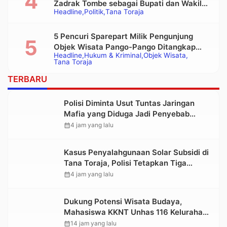
Zadrak Tombe sebagai Bupati dan Wakil
Headline
Politik
Tana Toraja
Bupati Tana Toraja Terpilih
5 Pencuri Sparepart Milik Pengunjung
Objek Wisata Pango-Pango Ditangkap
Headline
Hukum & Kriminal
Objek Wisata
Polisi
Tana Toraja
TERBARU
Polisi Diminta Usut Tuntas Jaringan
Mafia yang Diduga Jadi Penyebab
Kelangkaan BBM di Toraja
calendar_month
4 jam yang lalu
Kasus Penyalahgunaan Solar Subsidi di
Tana Toraja, Polisi Tetapkan Tiga
Tersangka Baru
calendar_month
4 jam yang lalu
Dukung Potensi Wisata Budaya,
Mahasiswa KKNT Unhas 116 Kelurahan
Nonongan Utara Pasang Papan
calendar_month
14 jam yang lalu