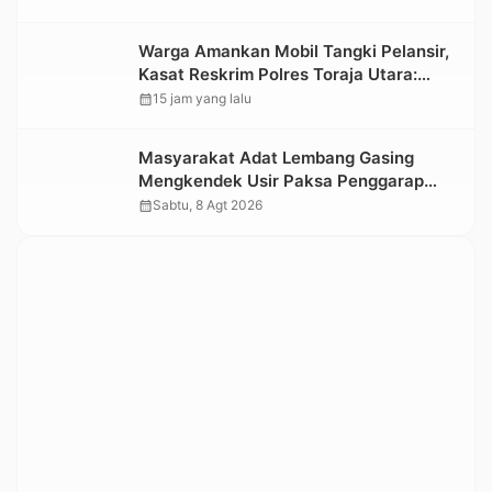
Informasi Objek Wisata Berbasis Digital
Warga Amankan Mobil Tangki Pelansir,
Kasat Reskrim Polres Toraja Utara:
Proses Hukum Berjalan Transparan
calendar_month
15 jam yang lalu
Masyarakat Adat Lembang Gasing
Mengkendek Usir Paksa Penggarap
yang Rusak Kawasan Hutan
calendar_month
Sabtu, 8 Agt 2026