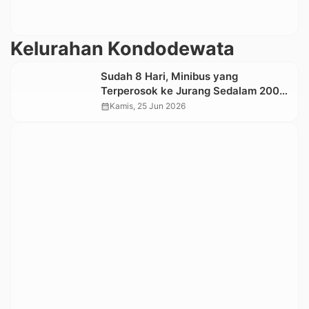
Kelurahan Kondodewata
Sudah 8 Hari, Minibus yang
Terperosok ke Jurang Sedalam 200
Meter di Mappak Tana Toraja Belum
calendar_month
Kamis, 25 Jun 2026
Dievakuasi