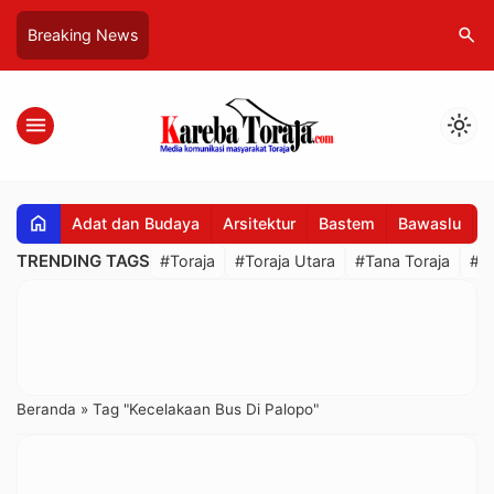
search
Breaking News
menu
light_mode
home
Adat dan Budaya
Arsitektur
Bastem
Bawaslu
B
TRENDING TAGS
#Toraja
#Toraja Utara
#Tana Toraja
#R
Beranda
»
Tag "Kecelakaan Bus Di Palopo"