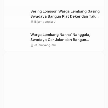
Sering Longsor, Warga Lembang Gasing
Swadaya Bangun Plat Deker dan Talut
Jalan Penghubung Antar Lembang
calendar_month
18 jam yang lalu
Warga Lembang Nanna’ Nanggala,
Swadaya Cor Jalan dan Bangun
Jembatan
calendar_month
23 jam yang lalu