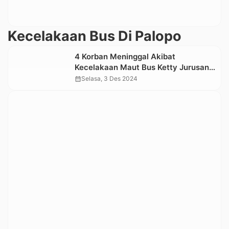
Kecelakaan Bus Di Palopo
4 Korban Meninggal Akibat
Kecelakaan Maut Bus Ketty Jurusan
Toraja- Kendari, Berikut Identitasnya
calendar_month
Selasa, 3 Des 2024