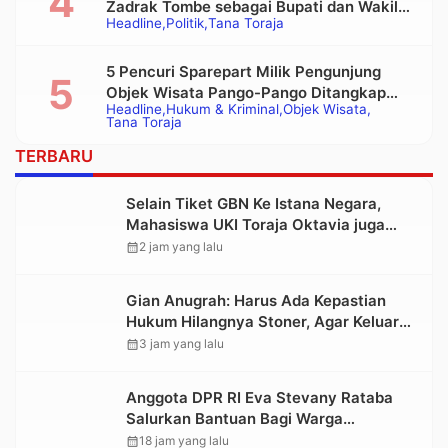
Zadrak Tombe sebagai Bupati dan Wakil
Headline
Politik
Tana Toraja
Bupati Tana Toraja Terpilih
5 Pencuri Sparepart Milik Pengunjung
Objek Wisata Pango-Pango Ditangkap
Headline
Hukum & Kriminal
Objek Wisata
Polisi
Tana Toraja
TERBARU
Selain Tiket GBN Ke Istana Negara,
Mahasiswa UKI Toraja Oktavia juga
Lolos ke Pekan Seni Mahasiswa
calendar_month
2 jam yang lalu
Nasional 2026
Gian Anugrah: Harus Ada Kepastian
Hukum Hilangnya Stoner, Agar Keluarga
tidak Larut dalam Trauma dan
calendar_month
3 jam yang lalu
Kesedihan Berkepanjangan
Anggota DPR RI Eva Stevany Rataba
Salurkan Bantuan Bagi Warga
Terdampak Longsor di Buntu Pepasan
calendar_month
18 jam yang lalu