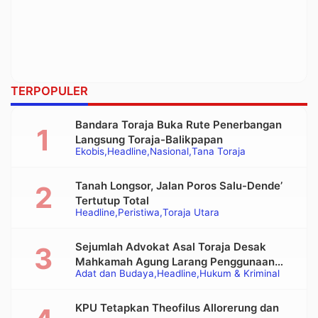
TERPOPULER
Bandara Toraja Buka Rute Penerbangan
Langsung Toraja-Balikpapan
Ekobis
Headline
Nasional
Tana Toraja
Tanah Longsor, Jalan Poros Salu-Dende’
Tertutup Total
Headline
Peristiwa
Toraja Utara
Sejumlah Advokat Asal Toraja Desak
Mahkamah Agung Larang Penggunaan
Adat dan Budaya
Headline
Hukum & Kriminal
Alat Berat pada Eksekusi Rumah Adat
Tongkonan
KPU Tetapkan Theofilus Allorerung dan