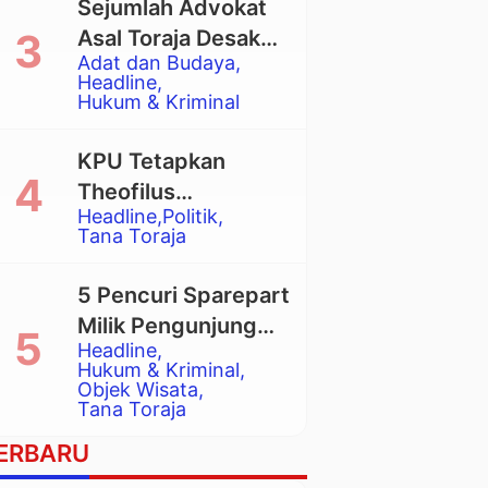
Sejumlah Advokat
Asal Toraja Desak
Adat dan Budaya
Mahkamah Agung
Headline
Larang Penggunaan
Hukum & Kriminal
Alat Berat pada
Eksekusi Rumah
KPU Tetapkan
Adat Tongkonan
Theofilus
Headline
Politik
Allorerung dan
Tana Toraja
Zadrak Tombe
sebagai Bupati dan
5 Pencuri Sparepart
Wakil Bupati Tana
Milik Pengunjung
Toraja Terpilih
Headline
Objek Wisata
Hukum & Kriminal
Pango-Pango
Objek Wisata
Tana Toraja
Ditangkap Polisi
ERBARU