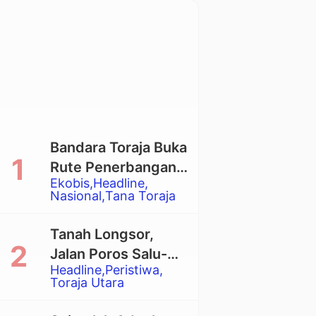
Bandara Toraja Buka
Rute Penerbangan
Ekobis
Headline
Langsung Toraja-
Nasional
Tana Toraja
Balikpapan
Tanah Longsor,
Jalan Poros Salu-
Headline
Peristiwa
Dende’ Tertutup
Toraja Utara
Total