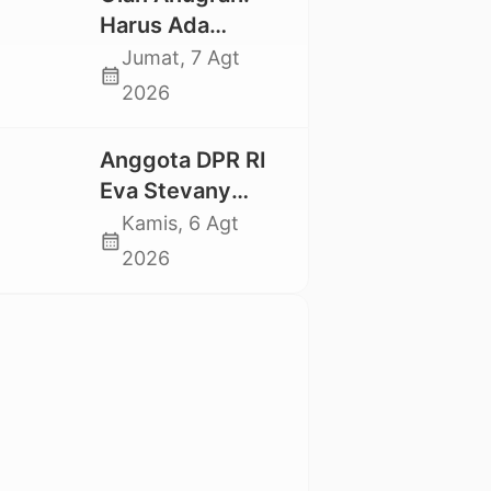
Mahasiswa
Harus Ada
Nasional 2026
Kepastian Hukum
Jumat, 7 Agt
calendar_month
Hilangnya Stoner,
2026
Agar Keluarga
tidak Larut dalam
Anggota DPR RI
Trauma dan
Eva Stevany
Kesedihan
Rataba Salurkan
Kamis, 6 Agt
Berkepanjangan
calendar_month
Bantuan Bagi
2026
Warga Terdampak
Longsor di Buntu
Pepasan