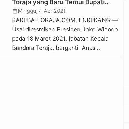
Toraja yang Baru Temui Bupati
Enrekang
calendar_month
Minggu, 4 Apr 2021
KAREBA-TORAJA.COM, ENREKANG —
Usai diresmikan Presiden Joko Widodo
pada 18 Maret 2021, jabatan Kepala
Bandara Toraja, berganti. Anas
Labakara, yang sebelumnya menjadi
PPTK pembangunan Bandara Toraja,
naik posisi dan dilantik menjadi Kepala
Bandara Toraja yang baru
menggantikan Rasidin. Anas Labakara
dilantik menjadi Kepala Bandara Toraja
pada Rabu, 31 Maret 2021. Sehari
setelah dilantik, Anas Labakara […]