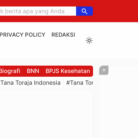
search
PRIVACY POLICY
REDAKSI
light_mode
×
Biografi
BNN
BPJS Kesehatan
BPJS Ketenaga
Tana Toraja Indonesia
#Tana Toraja Culture
#P