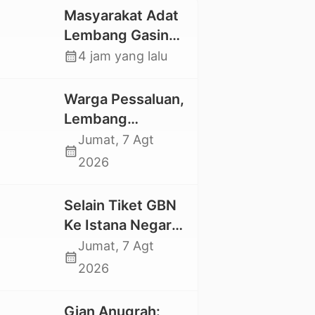
Masyarakat Adat
Lembang Gasing
Mengkendek Usir
calendar_month
4 jam yang lalu
Paksa Penggarap
yang Rusak
Warga Pessaluan,
Kawasan Hutan
Lembang
Gandangbatu
Jumat, 7 Agt
calendar_month
Swadaya Cor
2026
Jalan Kabupaten
Selain Tiket GBN
Ke Istana Negara,
Mahasiswa UKI
Jumat, 7 Agt
calendar_month
Toraja Oktavia
2026
juga Lolos ke
Pekan Seni
Gian Anugrah: