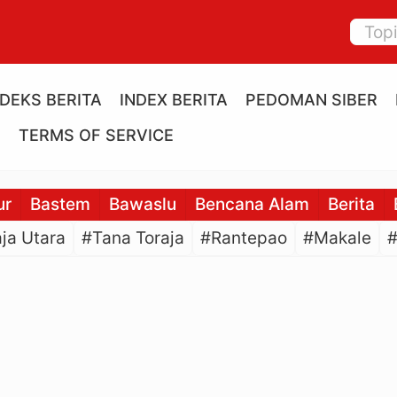
NDEKS BERITA
INDEX BERITA
PEDOMAN SIBER
E
TERMS OF SERVICE
ur
Bastem
Bawaslu
Bencana Alam
Berita
ja Utara
#Tana Toraja
#Rantepao
#Makale
#