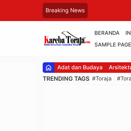
Breaking News
BERANDA
I
SAMPLE PAG
home
Adat dan Budaya
Arsitekt
TRENDING TAGS
#Toraja
#Tora