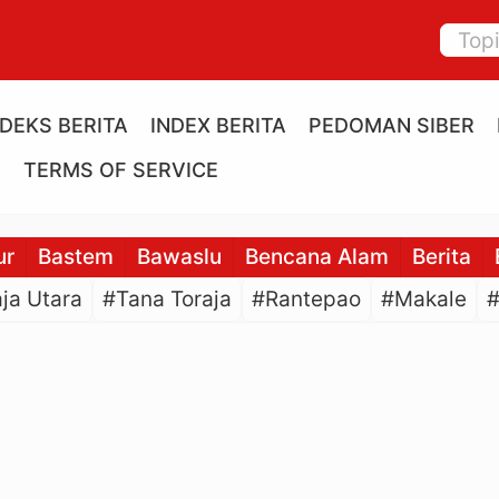
NDEKS BERITA
INDEX BERITA
PEDOMAN SIBER
E
TERMS OF SERVICE
ur
Bastem
Bawaslu
Bencana Alam
Berita
ja Utara
#Tana Toraja
#Rantepao
#Makale
#