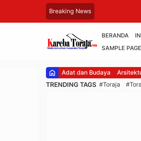
Breaking News
BERANDA
I
SAMPLE PAG
home
Adat dan Budaya
Arsitekt
TRENDING TAGS
#Toraja
#Tora