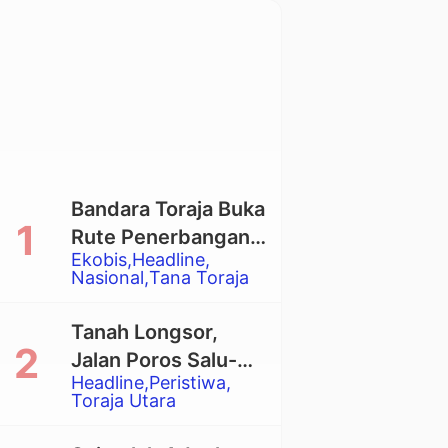
Bandara Toraja Buka
Rute Penerbangan
Ekobis
Headline
Langsung Toraja-
Nasional
Tana Toraja
Balikpapan
Tanah Longsor,
Jalan Poros Salu-
Headline
Peristiwa
Dende’ Tertutup
Toraja Utara
Total