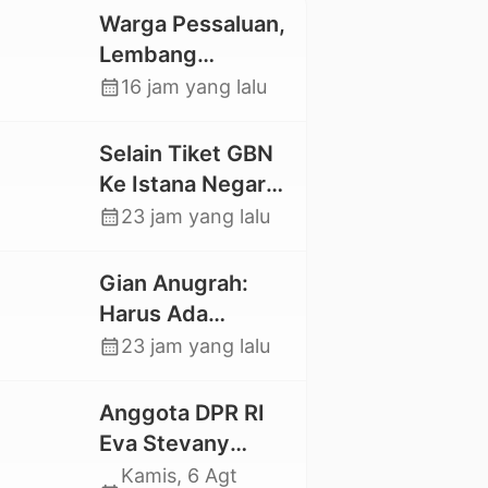
Warga Pessaluan,
Lembang
Gandangbatu
calendar_month
16 jam yang lalu
Swadaya Cor
Jalan Kabupaten
Selain Tiket GBN
Ke Istana Negara,
Mahasiswa UKI
calendar_month
23 jam yang lalu
Toraja Oktavia
juga Lolos ke
Gian Anugrah:
Pekan Seni
Harus Ada
Mahasiswa
Kepastian Hukum
calendar_month
23 jam yang lalu
Nasional 2026
Hilangnya Stoner,
Agar Keluarga
Anggota DPR RI
tidak Larut dalam
Eva Stevany
Trauma dan
Rataba Salurkan
Kamis, 6 Agt