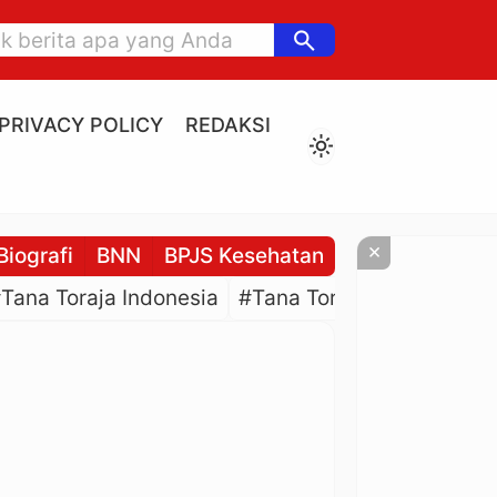
search
PRIVACY POLICY
REDAKSI
light_mode
×
Biografi
BNN
BPJS Kesehatan
BPJS Ketenaga
Tana Toraja Indonesia
#Tana Toraja Culture
#P