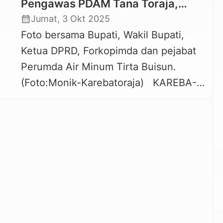
Pengawas PDAM Tana Toraja,
Bupati Minta Tingkatkan
calendar_month
Jumat, 3 Okt 2025
Pelayanan
Foto bersama Bupati, Wakil Bupati,
Ketua DPRD, Forkopimda dan pejabat
Perumda Air Minum Tirta Buisun.
(Foto:Monik-Karebatoraja) KAREBA-
TORAJA.COM , MAKALE — Bupati
Tana Toraja Zadrak Tombeg melantik
secara resmi Direksi dan Dewan
Pengawas Perusahaan Umum Daerah
(Perumda) Air Minum Tirta Buisun
Kabupaten Tana Toraja. Pelantikan dan
pengambilan sumpah janji jabatan
digelar di Ruang Pola Lantai […]