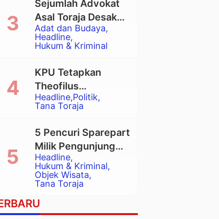
Sejumlah Advokat
Asal Toraja Desak
Adat dan Budaya
Mahkamah Agung
Headline
Larang Penggunaan
Hukum & Kriminal
Alat Berat pada
Eksekusi Rumah
KPU Tetapkan
Adat Tongkonan
Theofilus
Headline
Politik
Allorerung dan
Tana Toraja
Zadrak Tombe
sebagai Bupati dan
5 Pencuri Sparepart
Wakil Bupati Tana
Milik Pengunjung
Toraja Terpilih
Headline
Objek Wisata
Hukum & Kriminal
Pango-Pango
Objek Wisata
Tana Toraja
Ditangkap Polisi
ERBARU