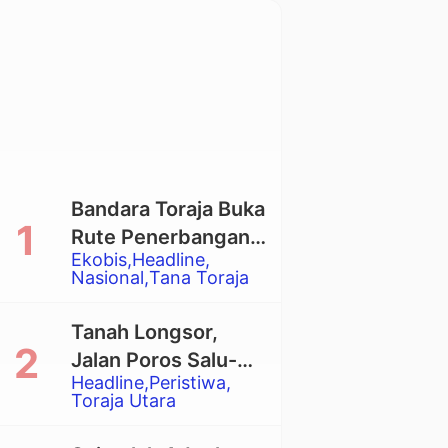
Bandara Toraja Buka
Rute Penerbangan
Ekobis
Headline
Langsung Toraja-
Nasional
Tana Toraja
Balikpapan
Tanah Longsor,
Jalan Poros Salu-
Headline
Peristiwa
Dende’ Tertutup
Toraja Utara
Total