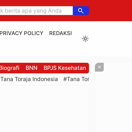
search
PRIVACY POLICY
REDAKSI
light_mode
×
Biografi
BNN
BPJS Kesehatan
BPJS Ketenaga
Tana Toraja Indonesia
#Tana Toraja Culture
#P