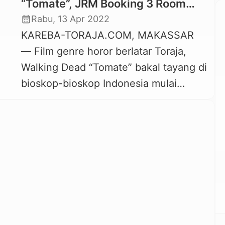
“Tomate”, JRM Booking 3 Room
Studio 21 untuk Mahasiswa
calendar_month
Rabu, 13 Apr 2022
KAREBA-TORAJA.COM, MAKASSAR
— Film genre horor berlatar Toraja,
Walking Dead “Tomate” bakal tayang di
bioskop-bioskop Indonesia mulai
tanggal 14 April 2022. Film yang
mengangkat tradisi Ma’nene dari suku
Toraja ini dibintangi beberapa aktor
nasional dan lokal. Diantaranya Iqbal
Perdana, Arga Dirgantara, dan Yulinar
Arief. Untuk mendukung film yang
mengangkat adat istiadat dan budaya
Toraja ini, […]