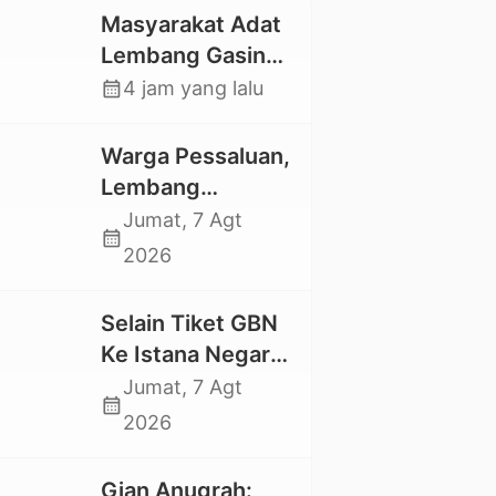
Masyarakat Adat
Lembang Gasing
Mengkendek Usir
calendar_month
4 jam yang lalu
Paksa Penggarap
yang Rusak
Warga Pessaluan,
Kawasan Hutan
Lembang
Gandangbatu
Jumat, 7 Agt
calendar_month
Swadaya Cor
2026
Jalan Kabupaten
Selain Tiket GBN
Ke Istana Negara,
Mahasiswa UKI
Jumat, 7 Agt
calendar_month
Toraja Oktavia
2026
juga Lolos ke
Pekan Seni
Gian Anugrah: