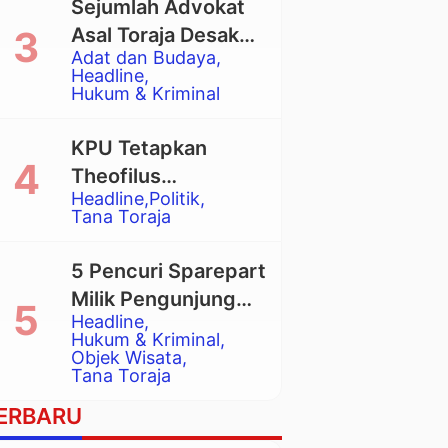
Sejumlah Advokat
Asal Toraja Desak
Adat dan Budaya
Mahkamah Agung
Headline
Larang Penggunaan
Hukum & Kriminal
Alat Berat pada
Eksekusi Rumah
KPU Tetapkan
Adat Tongkonan
Theofilus
Headline
Politik
Allorerung dan
Tana Toraja
Zadrak Tombe
sebagai Bupati dan
5 Pencuri Sparepart
Wakil Bupati Tana
Milik Pengunjung
Toraja Terpilih
Headline
Objek Wisata
Hukum & Kriminal
Pango-Pango
Objek Wisata
Tana Toraja
Ditangkap Polisi
ERBARU