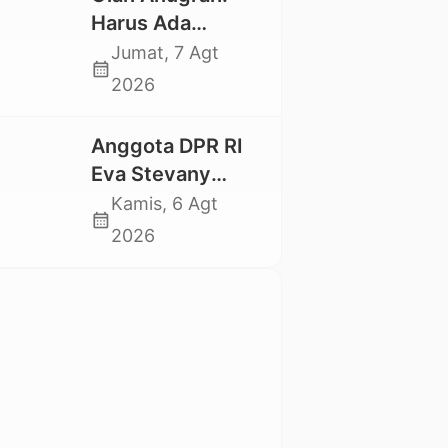
Mahasiswa
Harus Ada
Nasional 2026
Kepastian Hukum
Jumat, 7 Agt
calendar_month
Hilangnya Stoner,
2026
Agar Keluarga
tidak Larut dalam
Anggota DPR RI
Trauma dan
Eva Stevany
Kesedihan
Rataba Salurkan
Kamis, 6 Agt
Berkepanjangan
calendar_month
Bantuan Bagi
2026
Warga Terdampak
Longsor di Buntu
Pepasan