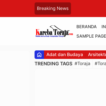
Breaking News
BERANDA
I
SAMPLE PAG
home
Adat dan Budaya
Arsitekt
TRENDING TAGS
#Toraja
#Tora