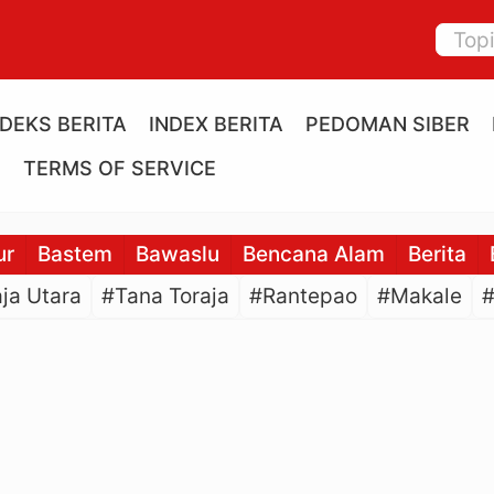
NDEKS BERITA
INDEX BERITA
PEDOMAN SIBER
E
TERMS OF SERVICE
ur
Bastem
Bawaslu
Bencana Alam
Berita
ja Utara
#Tana Toraja
#Rantepao
#Makale
#