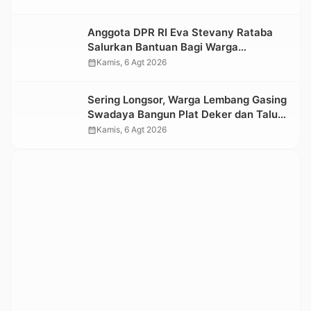
Kesedihan Berkepanjangan
Anggota DPR RI Eva Stevany Rataba
Salurkan Bantuan Bagi Warga
Terdampak Longsor di Buntu Pepasan
calendar_month
Kamis, 6 Agt 2026
Sering Longsor, Warga Lembang Gasing
Swadaya Bangun Plat Deker dan Talut
Jalan Penghubung Antar Lembang
calendar_month
Kamis, 6 Agt 2026