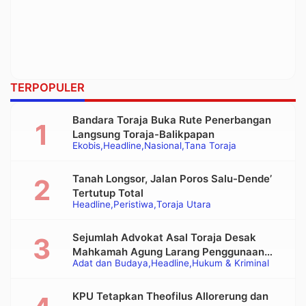
TERPOPULER
Bandara Toraja Buka Rute Penerbangan
Langsung Toraja-Balikpapan
Ekobis
Headline
Nasional
Tana Toraja
Tanah Longsor, Jalan Poros Salu-Dende’
Tertutup Total
Headline
Peristiwa
Toraja Utara
Sejumlah Advokat Asal Toraja Desak
Mahkamah Agung Larang Penggunaan
Adat dan Budaya
Headline
Hukum & Kriminal
Alat Berat pada Eksekusi Rumah Adat
Tongkonan
KPU Tetapkan Theofilus Allorerung dan