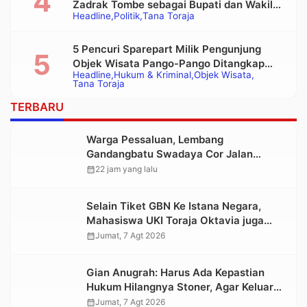
Zadrak Tombe sebagai Bupati dan Wakil
Headline
Politik
Tana Toraja
Bupati Tana Toraja Terpilih
5 Pencuri Sparepart Milik Pengunjung
Objek Wisata Pango-Pango Ditangkap
Headline
Hukum & Kriminal
Objek Wisata
Polisi
Tana Toraja
TERBARU
Warga Pessaluan, Lembang
Gandangbatu Swadaya Cor Jalan
Kabupaten
calendar_month
22 jam yang lalu
Selain Tiket GBN Ke Istana Negara,
Mahasiswa UKI Toraja Oktavia juga
Lolos ke Pekan Seni Mahasiswa
calendar_month
Jumat, 7 Agt 2026
Nasional 2026
Gian Anugrah: Harus Ada Kepastian
Hukum Hilangnya Stoner, Agar Keluarga
tidak Larut dalam Trauma dan
calendar_month
Jumat, 7 Agt 2026