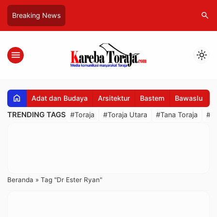
search
Breaking News
menu
light_mode
home
Adat dan Budaya
Arsitektur
Bastem
Bawaslu
B
TRENDING TAGS
#Toraja
#Toraja Utara
#Tana Toraja
#R
Beranda
»
Tag "Dr Ester Ryan"