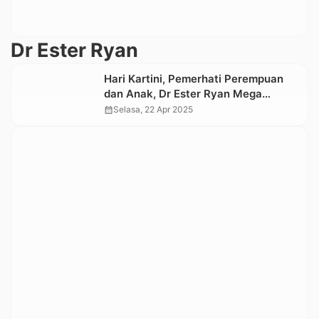
Dr Ester Ryan
Hari Kartini, Pemerhati Perempuan
dan Anak, Dr Ester Ryan Mega
Mandalawati Ajak Perempuan Toraja
calendar_month
Selasa, 22 Apr 2025
Jaga Akhlak