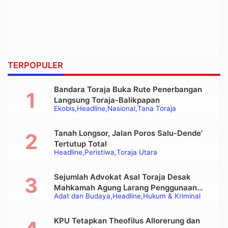
TERPOPULER
Bandara Toraja Buka Rute Penerbangan
Langsung Toraja-Balikpapan
Ekobis
Headline
Nasional
Tana Toraja
Tanah Longsor, Jalan Poros Salu-Dende’
Tertutup Total
Headline
Peristiwa
Toraja Utara
Sejumlah Advokat Asal Toraja Desak
Mahkamah Agung Larang Penggunaan
Adat dan Budaya
Headline
Hukum & Kriminal
Alat Berat pada Eksekusi Rumah Adat
Tongkonan
KPU Tetapkan Theofilus Allorerung dan