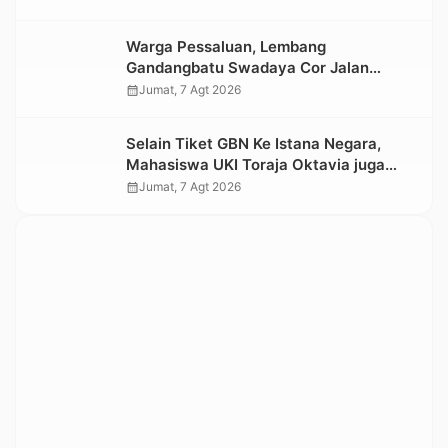
Warga Pessaluan, Lembang
Gandangbatu Swadaya Cor Jalan
Kabupaten
calendar_month
Jumat, 7 Agt 2026
Selain Tiket GBN Ke Istana Negara,
Mahasiswa UKI Toraja Oktavia juga
Lolos ke Pekan Seni Mahasiswa
calendar_month
Jumat, 7 Agt 2026
Nasional 2026