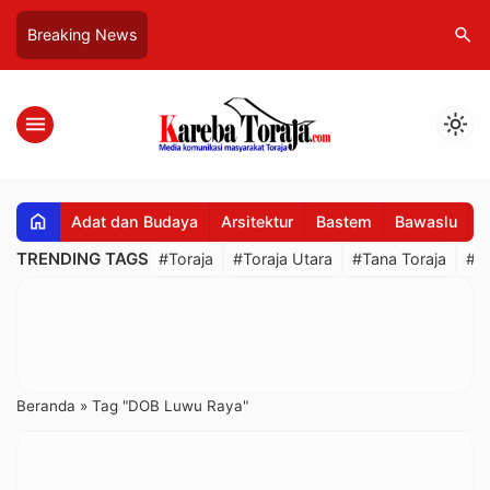
search
Breaking News
menu
light_mode
home
Adat dan Budaya
Arsitektur
Bastem
Bawaslu
B
TRENDING TAGS
#Toraja
#Toraja Utara
#Tana Toraja
#R
Beranda
»
Tag "DOB Luwu Raya"