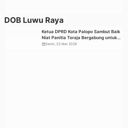
DOB Luwu Raya
Ketua DPRD Kota Palopo Sambut Baik
Niat Panitia Toraja Bergabung untuk
DOB Luwu Raya-Toraja
calendar_month
Senin, 23 Mar 2026