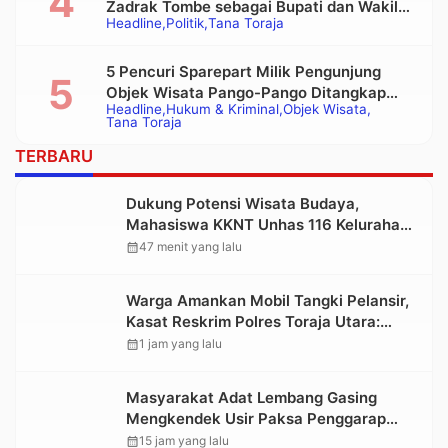
Zadrak Tombe sebagai Bupati dan Wakil
Headline
Politik
Tana Toraja
Bupati Tana Toraja Terpilih
5 Pencuri Sparepart Milik Pengunjung
Objek Wisata Pango-Pango Ditangkap
Headline
Hukum & Kriminal
Objek Wisata
Polisi
Tana Toraja
TERBARU
Dukung Potensi Wisata Budaya,
Mahasiswa KKNT Unhas 116 Kelurahan
Nonongan Utara Pasang Papan
calendar_month
47 menit yang lalu
Informasi Objek Wisata Berbasis Digital
Warga Amankan Mobil Tangki Pelansir,
Kasat Reskrim Polres Toraja Utara:
Proses Hukum Berjalan Transparan
calendar_month
1 jam yang lalu
Masyarakat Adat Lembang Gasing
Mengkendek Usir Paksa Penggarap
yang Rusak Kawasan Hutan
calendar_month
15 jam yang lalu