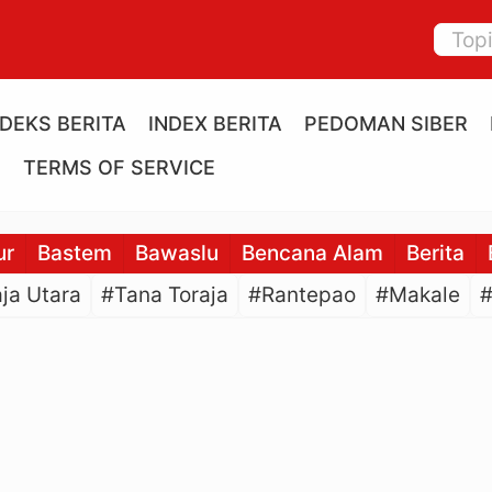
NDEKS BERITA
INDEX BERITA
PEDOMAN SIBER
E
TERMS OF SERVICE
ur
Bastem
Bawaslu
Bencana Alam
Berita
ja Utara
#Tana Toraja
#Rantepao
#Makale
#