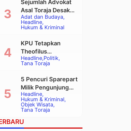
Sejumlah Advokat
Asal Toraja Desak
Adat dan Budaya
Mahkamah Agung
Headline
Larang Penggunaan
Hukum & Kriminal
Alat Berat pada
Eksekusi Rumah
KPU Tetapkan
Adat Tongkonan
Theofilus
Headline
Politik
Allorerung dan
Tana Toraja
Zadrak Tombe
sebagai Bupati dan
5 Pencuri Sparepart
Wakil Bupati Tana
Milik Pengunjung
Toraja Terpilih
Headline
Objek Wisata
Hukum & Kriminal
Pango-Pango
Objek Wisata
Tana Toraja
Ditangkap Polisi
ERBARU