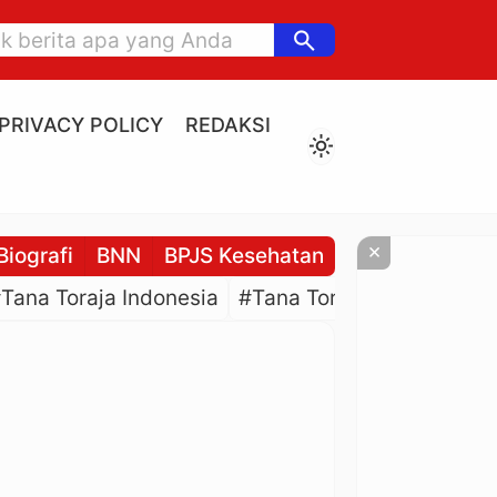
search
PRIVACY POLICY
REDAKSI
light_mode
×
Biografi
BNN
BPJS Kesehatan
BPJS Ketenaga
Tana Toraja Indonesia
#Tana Toraja Culture
#P