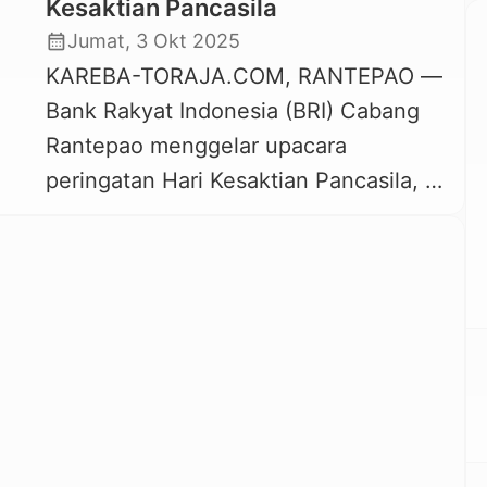
Kesaktian Pancasila
calendar_month
Jumat, 3 Okt 2025
KAREBA-TORAJA.COM, RANTEPAO —
Bank Rakyat Indonesia (BRI) Cabang
Rantepao menggelar upacara
peringatan Hari Kesaktian Pancasila, 1
Oktober 2025. upacara ini berlangsung
di halaman kantor BRI Cabang
Rantepao dan diikuti seluruh karyawan
serta jajaran manajemen. Peringatan
upacara Hari Kesaktian Pancasila ini
merupakan wujud penghormatan dan
komitmen terhadap nilai-nilai Pancasila
sebagai ideologi bangsa. Pemimpin