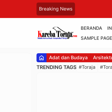
Breaking News
BERANDA
I
SAMPLE PAG
home
Adat dan Budaya
Arsitekt
TRENDING TAGS
#Toraja
#Tora