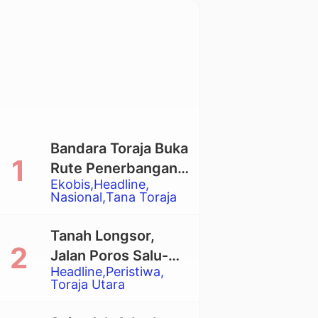
Bandara Toraja Buka
Rute Penerbangan
Ekobis
Headline
Langsung Toraja-
Nasional
Tana Toraja
Balikpapan
Tanah Longsor,
Jalan Poros Salu-
Headline
Peristiwa
Dende’ Tertutup
Toraja Utara
Total