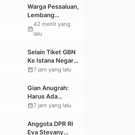
Warga Pessaluan,
Lembang
Gandangbatu
42 menit yang
calendar_month
Swadaya Cor
lalu
Jalan Kabupaten
Selain Tiket GBN
Ke Istana Negara,
Mahasiswa UKI
calendar_month
7 jam yang lalu
Toraja Oktavia
juga Lolos ke
Gian Anugrah:
Pekan Seni
Harus Ada
Mahasiswa
Kepastian Hukum
calendar_month
7 jam yang lalu
Nasional 2026
Hilangnya Stoner,
Agar Keluarga
Anggota DPR RI
tidak Larut dalam
Eva Stevany