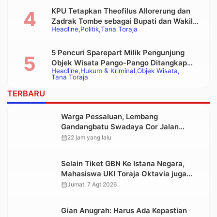
KPU Tetapkan Theofilus Allorerung dan
Zadrak Tombe sebagai Bupati dan Wakil
Headline
Politik
Tana Toraja
Bupati Tana Toraja Terpilih
5 Pencuri Sparepart Milik Pengunjung
Objek Wisata Pango-Pango Ditangkap
Headline
Hukum & Kriminal
Objek Wisata
Polisi
Tana Toraja
TERBARU
Warga Pessaluan, Lembang
Gandangbatu Swadaya Cor Jalan
Kabupaten
calendar_month
22 jam yang lalu
Selain Tiket GBN Ke Istana Negara,
Mahasiswa UKI Toraja Oktavia juga
Lolos ke Pekan Seni Mahasiswa
calendar_month
Jumat, 7 Agt 2026
Nasional 2026
Gian Anugrah: Harus Ada Kepastian