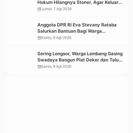
Hukum Hilangnya Stoner, Agar Keluarga
tidak Larut dalam Trauma dan
calendar_month
Jumat, 7 Agt 2026
Kesedihan Berkepanjangan
Anggota DPR RI Eva Stevany Rataba
Salurkan Bantuan Bagi Warga
Terdampak Longsor di Buntu Pepasan
calendar_month
Kamis, 6 Agt 2026
Sering Longsor, Warga Lembang Gasing
Swadaya Bangun Plat Deker dan Talut
Jalan Penghubung Antar Lembang
calendar_month
Kamis, 6 Agt 2026