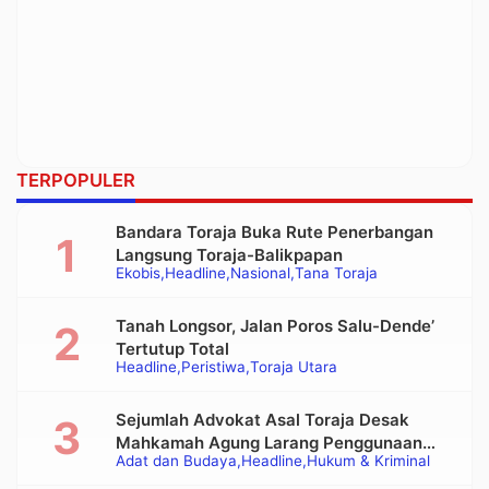
TERPOPULER
Bandara Toraja Buka Rute Penerbangan
Langsung Toraja-Balikpapan
Ekobis
Headline
Nasional
Tana Toraja
Tanah Longsor, Jalan Poros Salu-Dende’
Tertutup Total
Headline
Peristiwa
Toraja Utara
Sejumlah Advokat Asal Toraja Desak
Mahkamah Agung Larang Penggunaan
Adat dan Budaya
Headline
Hukum & Kriminal
Alat Berat pada Eksekusi Rumah Adat
Tongkonan