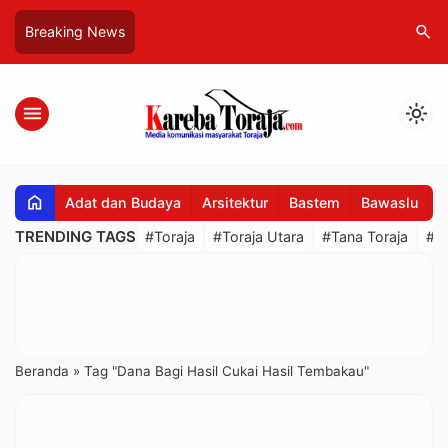
search
Breaking News
menu
light_mode
home
Adat dan Budaya
Arsitektur
Bastem
Bawaslu
B
TRENDING TAGS
#Toraja
#Toraja Utara
#Tana Toraja
#R
Beranda
»
Tag "Dana Bagi Hasil Cukai Hasil Tembakau"