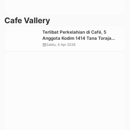
Cafe Vallery
Terlibat Perkelahian di Café, 5
Anggota Kodim 1414 Tana Toraja
Diproses Hukum di Subdenpom
calendar_month
Sabtu, 4 Apr 2026