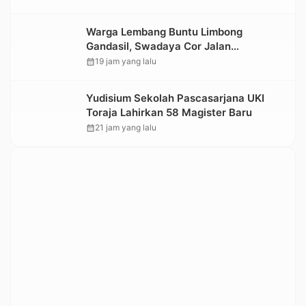
Warga Lembang Buntu Limbong
Gandasil, Swadaya Cor Jalan
Sepanjang 500 Meter
calendar_month
19 jam yang lalu
Yudisium Sekolah Pascasarjana UKI
Toraja Lahirkan 58 Magister Baru
calendar_month
21 jam yang lalu