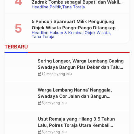
Zadrak Tombe sebagai Bupati dan Wakil
Headline
Politik
Tana Toraja
Bupati Tana Toraja Terpilih
5 Pencuri Sparepart Milik Pengunjung
Objek Wisata Pango-Pango Ditangkap
Headline
Hukum & Kriminal
Objek Wisata
Polisi
Tana Toraja
TERBARU
Sering Longsor, Warga Lembang Gasing
Swadaya Bangun Plat Deker dan Talut
Jalan Penghubung Antar Lembang
calendar_month
12 menit yang lalu
Warga Lembang Nanna’ Nanggala,
Swadaya Cor Jalan dan Bangun
Jembatan
calendar_month
5 jam yang lalu
Usut Remaja yang Hilang 3,5 Tahun
Lalu, Polres Toraja Utara Kembali
Datangi TKP
calendar_month
5 jam yang lalu