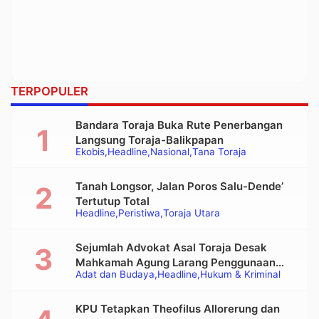
TERPOPULER
Bandara Toraja Buka Rute Penerbangan
Langsung Toraja-Balikpapan
Ekobis
Headline
Nasional
Tana Toraja
Tanah Longsor, Jalan Poros Salu-Dende’
Tertutup Total
Headline
Peristiwa
Toraja Utara
Sejumlah Advokat Asal Toraja Desak
Mahkamah Agung Larang Penggunaan
Adat dan Budaya
Headline
Hukum & Kriminal
Alat Berat pada Eksekusi Rumah Adat
Tongkonan
KPU Tetapkan Theofilus Allorerung dan