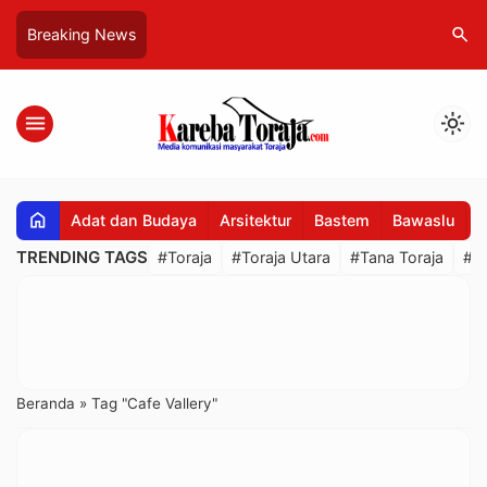
search
Breaking News
menu
light_mode
home
Adat dan Budaya
Arsitektur
Bastem
Bawaslu
B
TRENDING TAGS
#Toraja
#Toraja Utara
#Tana Toraja
#R
Beranda
»
Tag "Cafe Vallery"