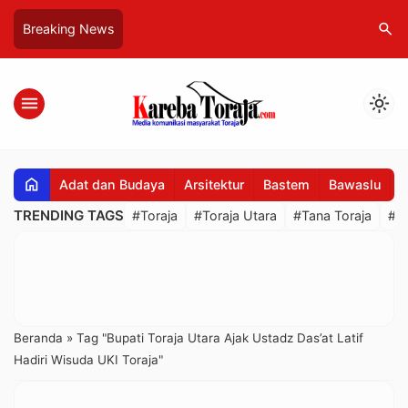
search
Breaking News
menu
light_mode
home
Adat dan Budaya
Arsitektur
Bastem
Bawaslu
B
TRENDING TAGS
#Toraja
#Toraja Utara
#Tana Toraja
#R
Beranda
»
Tag "Bupati Toraja Utara Ajak Ustadz Das’at Latif
Hadiri Wisuda UKI Toraja"