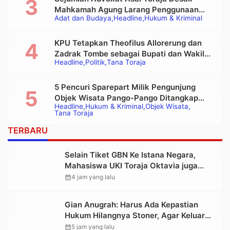
Mahkamah Agung Larang Penggunaan
Adat dan Budaya
Headline
Hukum & Kriminal
Alat Berat pada Eksekusi Rumah Adat
Tongkonan
KPU Tetapkan Theofilus Allorerung dan
Zadrak Tombe sebagai Bupati dan Wakil
Headline
Politik
Tana Toraja
Bupati Tana Toraja Terpilih
5 Pencuri Sparepart Milik Pengunjung
Objek Wisata Pango-Pango Ditangkap
Headline
Hukum & Kriminal
Objek Wisata
Polisi
Tana Toraja
TERBARU
Selain Tiket GBN Ke Istana Negara,
Mahasiswa UKI Toraja Oktavia juga
Lolos ke Pekan Seni Mahasiswa
calendar_month
4 jam yang lalu
Nasional 2026
Gian Anugrah: Harus Ada Kepastian
Hukum Hilangnya Stoner, Agar Keluarga
tidak Larut dalam Trauma dan
calendar_month
5 jam yang lalu