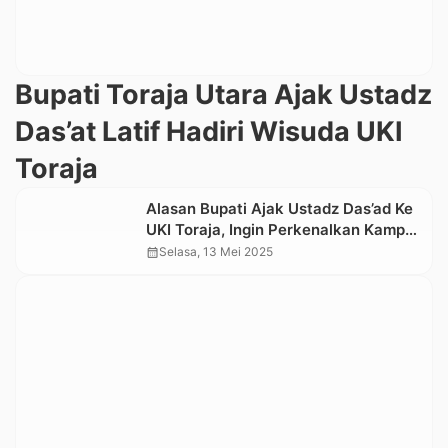
Bupati Toraja Utara Ajak Ustadz
Das’at Latif Hadiri Wisuda UKI
Toraja
Alasan Bupati Ajak Ustadz Das’ad Ke
UKI Toraja, Ingin Perkenalkan Kampus
Kebanggaan Toraja
calendar_month
Selasa, 13 Mei 2025