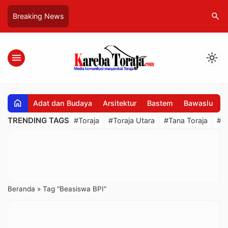
search
Breaking News
menu
light_mode
home
Adat dan Budaya
Arsitektur
Bastem
Bawaslu
B
TRENDING TAGS
#Toraja
#Toraja Utara
#Tana Toraja
#R
Beranda
»
Tag "Beasiswa BPI"