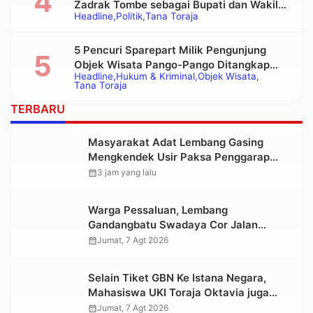
Zadrak Tombe sebagai Bupati dan Wakil
Headline
Politik
Tana Toraja
Bupati Tana Toraja Terpilih
5 Pencuri Sparepart Milik Pengunjung
Objek Wisata Pango-Pango Ditangkap
Headline
Hukum & Kriminal
Objek Wisata
Polisi
Tana Toraja
TERBARU
Masyarakat Adat Lembang Gasing
Mengkendek Usir Paksa Penggarap
yang Rusak Kawasan Hutan
calendar_month
3 jam yang lalu
Warga Pessaluan, Lembang
Gandangbatu Swadaya Cor Jalan
Kabupaten
calendar_month
Jumat, 7 Agt 2026
Selain Tiket GBN Ke Istana Negara,
Mahasiswa UKI Toraja Oktavia juga
Lolos ke Pekan Seni Mahasiswa
calendar_month
Jumat, 7 Agt 2026