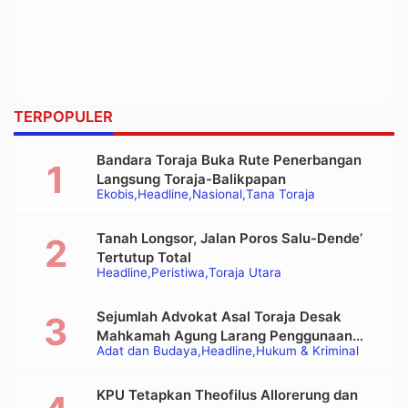
TERPOPULER
Bandara Toraja Buka Rute Penerbangan
Langsung Toraja-Balikpapan
Ekobis
Headline
Nasional
Tana Toraja
Tanah Longsor, Jalan Poros Salu-Dende’
Tertutup Total
Headline
Peristiwa
Toraja Utara
Sejumlah Advokat Asal Toraja Desak
Mahkamah Agung Larang Penggunaan
Adat dan Budaya
Headline
Hukum & Kriminal
Alat Berat pada Eksekusi Rumah Adat
Tongkonan
KPU Tetapkan Theofilus Allorerung dan