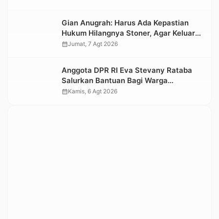
Nasional 2026
Gian Anugrah: Harus Ada Kepastian
Hukum Hilangnya Stoner, Agar Keluarga
tidak Larut dalam Trauma dan
calendar_month
Jumat, 7 Agt 2026
Kesedihan Berkepanjangan
Anggota DPR RI Eva Stevany Rataba
Salurkan Bantuan Bagi Warga
Terdampak Longsor di Buntu Pepasan
calendar_month
Kamis, 6 Agt 2026