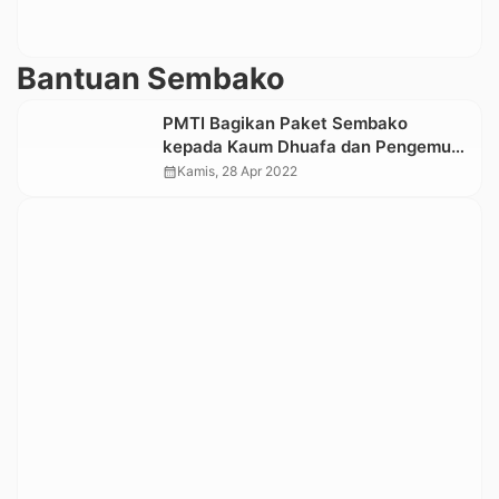
Bantuan Sembako
PMTI Bagikan Paket Sembako
kepada Kaum Dhuafa dan Pengemudi
Sitor di Rantepao
calendar_month
Kamis, 28 Apr 2022