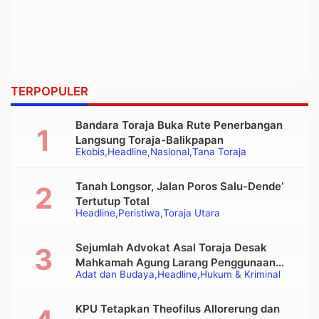
TERPOPULER
Bandara Toraja Buka Rute Penerbangan
Langsung Toraja-Balikpapan
Ekobis
Headline
Nasional
Tana Toraja
Tanah Longsor, Jalan Poros Salu-Dende’
Tertutup Total
Headline
Peristiwa
Toraja Utara
Sejumlah Advokat Asal Toraja Desak
Mahkamah Agung Larang Penggunaan
Adat dan Budaya
Headline
Hukum & Kriminal
Alat Berat pada Eksekusi Rumah Adat
Tongkonan
KPU Tetapkan Theofilus Allorerung dan