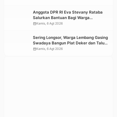
Kesedihan Berkepanjangan
Anggota DPR RI Eva Stevany Rataba
Salurkan Bantuan Bagi Warga
Terdampak Longsor di Buntu Pepasan
calendar_month
Kamis, 6 Agt 2026
Sering Longsor, Warga Lembang Gasing
Swadaya Bangun Plat Deker dan Talut
Jalan Penghubung Antar Lembang
calendar_month
Kamis, 6 Agt 2026