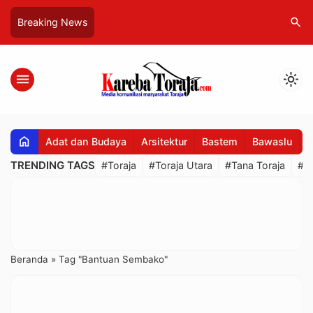
search
Breaking News
menu
light_mode
home
Adat dan Budaya
Arsitektur
Bastem
Bawaslu
B
TRENDING TAGS
#Toraja
#Toraja Utara
#Tana Toraja
#R
Beranda
»
Tag "Bantuan Sembako"