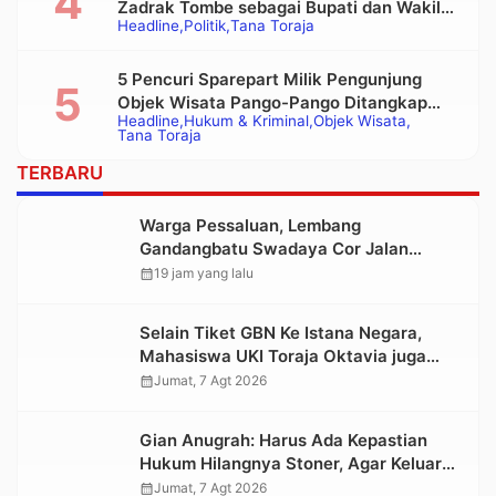
Zadrak Tombe sebagai Bupati dan Wakil
Headline
Politik
Tana Toraja
Bupati Tana Toraja Terpilih
5 Pencuri Sparepart Milik Pengunjung
Objek Wisata Pango-Pango Ditangkap
Headline
Hukum & Kriminal
Objek Wisata
Polisi
Tana Toraja
TERBARU
Warga Pessaluan, Lembang
Gandangbatu Swadaya Cor Jalan
Kabupaten
calendar_month
19 jam yang lalu
Selain Tiket GBN Ke Istana Negara,
Mahasiswa UKI Toraja Oktavia juga
Lolos ke Pekan Seni Mahasiswa
calendar_month
Jumat, 7 Agt 2026
Nasional 2026
Gian Anugrah: Harus Ada Kepastian
Hukum Hilangnya Stoner, Agar Keluarga
tidak Larut dalam Trauma dan
calendar_month
Jumat, 7 Agt 2026