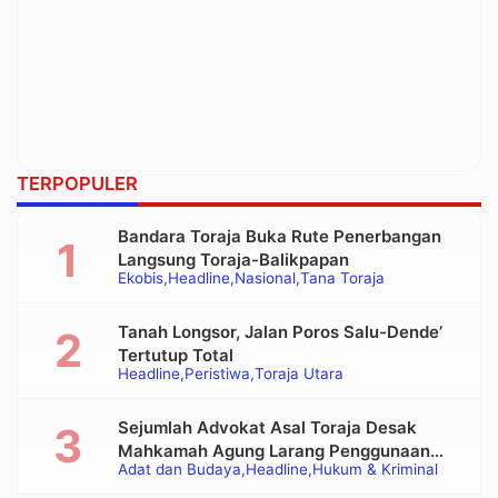
TERPOPULER
Bandara Toraja Buka Rute Penerbangan
Langsung Toraja-Balikpapan
Ekobis
Headline
Nasional
Tana Toraja
Tanah Longsor, Jalan Poros Salu-Dende’
Tertutup Total
Headline
Peristiwa
Toraja Utara
Sejumlah Advokat Asal Toraja Desak
Mahkamah Agung Larang Penggunaan
Adat dan Budaya
Headline
Hukum & Kriminal
Alat Berat pada Eksekusi Rumah Adat
Tongkonan