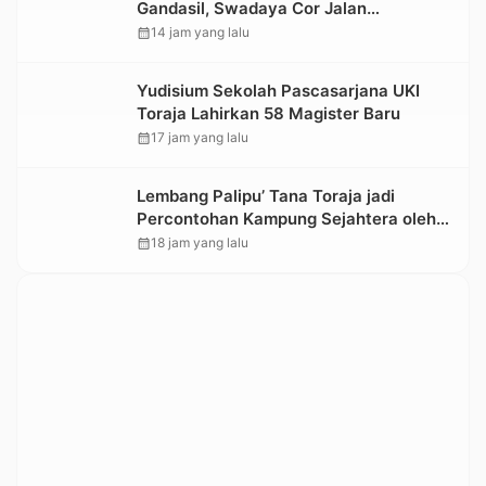
Gandasil, Swadaya Cor Jalan
Sepanjang 500 Meter
calendar_month
14 jam yang lalu
Yudisium Sekolah Pascasarjana UKI
Toraja Lahirkan 58 Magister Baru
calendar_month
17 jam yang lalu
Lembang Palipu’ Tana Toraja jadi
Percontohan Kampung Sejahtera oleh
Kemensos
calendar_month
18 jam yang lalu