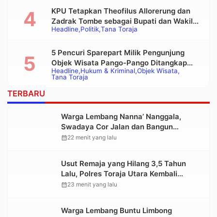
KPU Tetapkan Theofilus Allorerung dan
Zadrak Tombe sebagai Bupati dan Wakil
Headline
Politik
Tana Toraja
Bupati Tana Toraja Terpilih
5 Pencuri Sparepart Milik Pengunjung
Objek Wisata Pango-Pango Ditangkap
Headline
Hukum & Kriminal
Objek Wisata
Polisi
Tana Toraja
TERBARU
Warga Lembang Nanna’ Nanggala,
Swadaya Cor Jalan dan Bangun
Jembatan
calendar_month
22 menit yang lalu
Usut Remaja yang Hilang 3,5 Tahun
Lalu, Polres Toraja Utara Kembali
Datangi TKP
calendar_month
23 menit yang lalu
Warga Lembang Buntu Limbong