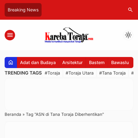
search
Breaking News
menu
light_mode
home
Adat dan Budaya
Arsitektur
Bastem
Bawaslu
B
TRENDING TAGS
#Toraja
#Toraja Utara
#Tana Toraja
#R
Beranda
»
Tag "ASN di Tana Toraja Diberhentikan"