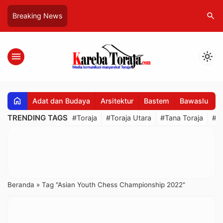
search
Breaking News
menu
light_mode
home
Adat dan Budaya
Arsitektur
Bastem
Bawaslu
B
TRENDING TAGS
#Toraja
#Toraja Utara
#Tana Toraja
#R
Beranda
»
Tag "Asian Youth Chess Championship 2022"