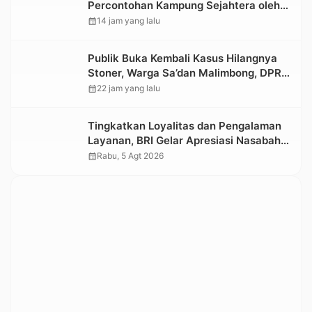
Percontohan Kampung Sejahtera oleh
Kemensos
calendar_month
14 jam yang lalu
Publik Buka Kembali Kasus Hilangnya
Stoner, Warga Sa’dan Malimbong, DPRD
dan Stakeholder Terkait Diminta
calendar_month
22 jam yang lalu
Bersikap
Tingkatkan Loyalitas dan Pengalaman
Layanan, BRI Gelar Apresiasi Nasabah
Pensiunan
calendar_month
Rabu, 5 Agt 2026