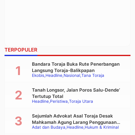
TERPOPULER
Bandara Toraja Buka Rute Penerbangan
Langsung Toraja-Balikpapan
Ekobis
Headline
Nasional
Tana Toraja
Tanah Longsor, Jalan Poros Salu-Dende’
Tertutup Total
Headline
Peristiwa
Toraja Utara
Sejumlah Advokat Asal Toraja Desak
Mahkamah Agung Larang Penggunaan
Adat dan Budaya
Headline
Hukum & Kriminal
Alat Berat pada Eksekusi Rumah Adat
Tongkonan