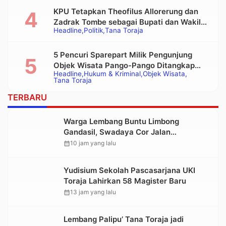
KPU Tetapkan Theofilus Allorerung dan
Zadrak Tombe sebagai Bupati dan Wakil
Headline
Politik
Tana Toraja
Bupati Tana Toraja Terpilih
5 Pencuri Sparepart Milik Pengunjung
Objek Wisata Pango-Pango Ditangkap
Headline
Hukum & Kriminal
Objek Wisata
Polisi
Tana Toraja
TERBARU
Warga Lembang Buntu Limbong
Gandasil, Swadaya Cor Jalan
Sepanjang 500 Meter
calendar_month
10 jam yang lalu
Yudisium Sekolah Pascasarjana UKI
Toraja Lahirkan 58 Magister Baru
calendar_month
13 jam yang lalu
Lembang Palipu’ Tana Toraja jadi