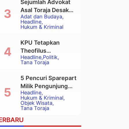
Sejumlah Advokat
Asal Toraja Desak
Adat dan Budaya
Mahkamah Agung
Headline
Larang Penggunaan
Hukum & Kriminal
Alat Berat pada
Eksekusi Rumah
KPU Tetapkan
Adat Tongkonan
Theofilus
Headline
Politik
Allorerung dan
Tana Toraja
Zadrak Tombe
sebagai Bupati dan
5 Pencuri Sparepart
Wakil Bupati Tana
Milik Pengunjung
Toraja Terpilih
Headline
Objek Wisata
Hukum & Kriminal
Pango-Pango
Objek Wisata
Tana Toraja
Ditangkap Polisi
ERBARU