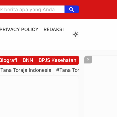
search
PRIVACY POLICY
REDAKSI
light_mode
×
Biografi
BNN
BPJS Kesehatan
BPJS Ketenaga
Tana Toraja Indonesia
#Tana Toraja Culture
#P