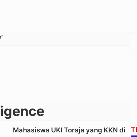
e"
lligence
T
Mahasiswa UKI Toraja yang KKN di