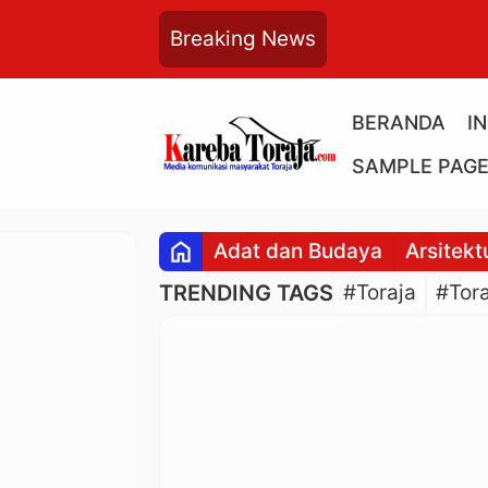
Breaking News
BERANDA
I
SAMPLE PAG
home
Adat dan Budaya
Arsitekt
TRENDING TAGS
#Toraja
#Tora