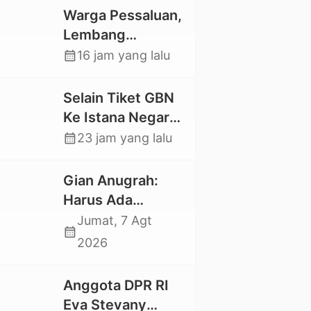
Warga Pessaluan,
Lembang
Gandangbatu
calendar_month
16 jam yang lalu
Swadaya Cor
Jalan Kabupaten
Selain Tiket GBN
Ke Istana Negara,
Mahasiswa UKI
calendar_month
23 jam yang lalu
Toraja Oktavia
juga Lolos ke
Gian Anugrah:
Pekan Seni
Harus Ada
Mahasiswa
Kepastian Hukum
Jumat, 7 Agt
calendar_month
Nasional 2026
Hilangnya Stoner,
2026
Agar Keluarga
tidak Larut dalam
Anggota DPR RI
Trauma dan
Eva Stevany