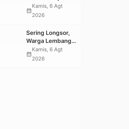
Kesedihan
Rataba Salurkan
Kamis, 6 Agt
Berkepanjangan
calendar_month
Bantuan Bagi
2026
Warga Terdampak
Longsor di Buntu
Sering Longsor,
Pepasan
Warga Lembang
Gasing Swadaya
Kamis, 6 Agt
calendar_month
Bangun Plat
2026
Deker dan Talut
Jalan
Penghubung
Antar Lembang