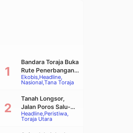
Bandara Toraja Buka
Rute Penerbangan
Ekobis
Headline
Langsung Toraja-
Nasional
Tana Toraja
Balikpapan
Tanah Longsor,
Jalan Poros Salu-
Headline
Peristiwa
Dende’ Tertutup
Toraja Utara
Total