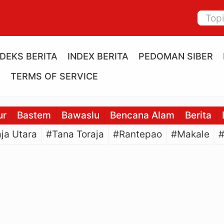
NDEKS BERITA
INDEX BERITA
PEDOMAN SIBER
E
TERMS OF SERVICE
ur
Bastem
Bawaslu
Bencana Alam
Berita
ja Utara
#Tana Toraja
#Rantepao
#Makale
#