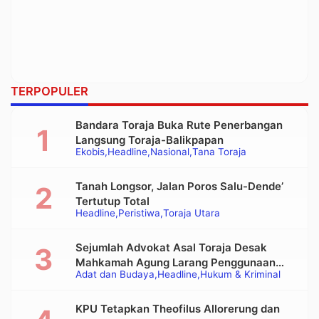
TERPOPULER
Bandara Toraja Buka Rute Penerbangan
Langsung Toraja-Balikpapan
Ekobis
Headline
Nasional
Tana Toraja
Tanah Longsor, Jalan Poros Salu-Dende’
Tertutup Total
Headline
Peristiwa
Toraja Utara
Sejumlah Advokat Asal Toraja Desak
Mahkamah Agung Larang Penggunaan
Adat dan Budaya
Headline
Hukum & Kriminal
Alat Berat pada Eksekusi Rumah Adat
Tongkonan
KPU Tetapkan Theofilus Allorerung dan