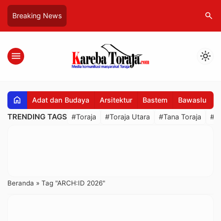
search
Breaking News
menu
light_mode
home
Adat dan Budaya
Arsitektur
Bastem
Bawaslu
B
TRENDING TAGS
#Toraja
#Toraja Utara
#Tana Toraja
#R
Beranda
»
Tag "ARCH:ID 2026"