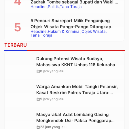
Zadrak Tombe sebagai Bupati dan Wakil
Headline
Politik
Tana Toraja
Bupati Tana Toraja Terpilih
5 Pencuri Sparepart Milik Pengunjung
Objek Wisata Pango-Pango Ditangkap
Headline
Hukum & Kriminal
Objek Wisata
Polisi
Tana Toraja
TERBARU
Dukung Potensi Wisata Budaya,
Mahasiswa KKNT Unhas 116 Kelurahan
Nonongan Utara Pasang Papan
calendar_month
8 jam yang lalu
Informasi Objek Wisata Berbasis Digital
Warga Amankan Mobil Tangki Pelansir,
Kasat Reskrim Polres Toraja Utara:
Proses Hukum Berjalan Transparan
calendar_month
9 jam yang lalu
Masyarakat Adat Lembang Gasing
Mengkendek Usir Paksa Penggarap
yang Rusak Kawasan Hutan
calendar_month
23 jam yang lalu