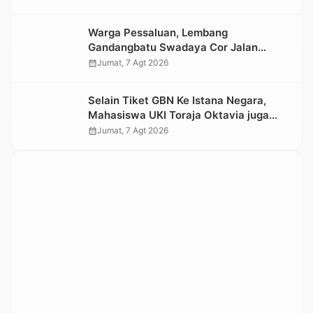
Warga Pessaluan, Lembang
Gandangbatu Swadaya Cor Jalan
Kabupaten
calendar_month
Jumat, 7 Agt 2026
Selain Tiket GBN Ke Istana Negara,
Mahasiswa UKI Toraja Oktavia juga
Lolos ke Pekan Seni Mahasiswa
calendar_month
Jumat, 7 Agt 2026
Nasional 2026