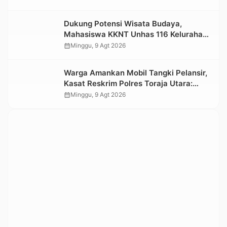
Dukung Potensi Wisata Budaya,
Mahasiswa KKNT Unhas 116 Kelurahan
Nonongan Utara Pasang Papan
calendar_month
Minggu, 9 Agt 2026
Informasi Objek Wisata Berbasis Digital
Warga Amankan Mobil Tangki Pelansir,
Kasat Reskrim Polres Toraja Utara:
Proses Hukum Berjalan Transparan
calendar_month
Minggu, 9 Agt 2026