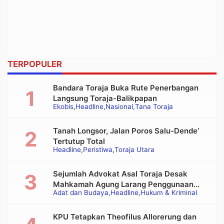
TERPOPULER
Bandara Toraja Buka Rute Penerbangan
Langsung Toraja-Balikpapan
Ekobis
Headline
Nasional
Tana Toraja
Tanah Longsor, Jalan Poros Salu-Dende’
Tertutup Total
Headline
Peristiwa
Toraja Utara
Sejumlah Advokat Asal Toraja Desak
Mahkamah Agung Larang Penggunaan
Adat dan Budaya
Headline
Hukum & Kriminal
Alat Berat pada Eksekusi Rumah Adat
Tongkonan
KPU Tetapkan Theofilus Allorerung dan