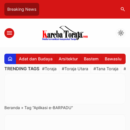
search
Breaking News
menu
light_mode
home
Adat dan Budaya
Arsitektur
Bastem
Bawaslu
B
TRENDING TAGS
#Toraja
#Toraja Utara
#Tana Toraja
#R
Beranda
»
Tag "Aplikasi e-BARPADU"