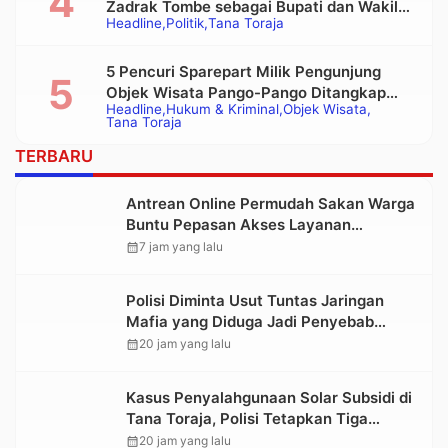
Zadrak Tombe sebagai Bupati dan Wakil
Headline
Politik
Tana Toraja
Bupati Tana Toraja Terpilih
5 Pencuri Sparepart Milik Pengunjung
Objek Wisata Pango-Pango Ditangkap
Headline
Hukum & Kriminal
Objek Wisata
Polisi
Tana Toraja
TERBARU
Antrean Online Permudah Sakan Warga
Buntu Pepasan Akses Layanan
Kesehatan Tanpa Hambatan
calendar_month
7 jam yang lalu
Polisi Diminta Usut Tuntas Jaringan
Mafia yang Diduga Jadi Penyebab
Kelangkaan BBM di Toraja
calendar_month
20 jam yang lalu
Kasus Penyalahgunaan Solar Subsidi di
Tana Toraja, Polisi Tetapkan Tiga
Tersangka Baru
calendar_month
20 jam yang lalu