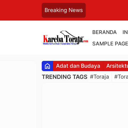
Breaking News
BERANDA
I
SAMPLE PAG
home
Adat dan Budaya
Arsitekt
TRENDING TAGS
#Toraja
#Tora