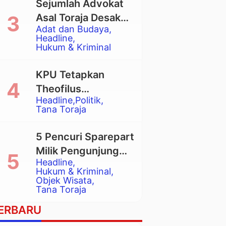
Sejumlah Advokat
Asal Toraja Desak
Adat dan Budaya
Mahkamah Agung
Headline
Larang Penggunaan
Hukum & Kriminal
Alat Berat pada
Eksekusi Rumah
KPU Tetapkan
Adat Tongkonan
Theofilus
Headline
Politik
Allorerung dan
Tana Toraja
Zadrak Tombe
sebagai Bupati dan
5 Pencuri Sparepart
Wakil Bupati Tana
Milik Pengunjung
Toraja Terpilih
Headline
Objek Wisata
Hukum & Kriminal
Pango-Pango
Objek Wisata
Tana Toraja
Ditangkap Polisi
ERBARU