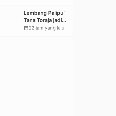
Magister Baru
Lembang Palipu’
Tana Toraja jadi
Percontohan
calendar_month
22 jam yang lalu
Kampung
Sejahtera oleh
Kemensos