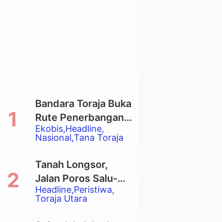
Bandara Toraja Buka
Rute Penerbangan
Ekobis
Headline
Langsung Toraja-
Nasional
Tana Toraja
Balikpapan
Tanah Longsor,
Jalan Poros Salu-
Headline
Peristiwa
Dende’ Tertutup
Toraja Utara
Total