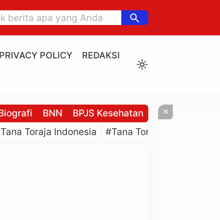
search
PRIVACY POLICY
REDAKSI
light_mode
×
Biografi
BNN
BPJS Kesehatan
BPJS Ketenaga
Tana Toraja Indonesia
#Tana Toraja Culture
#P