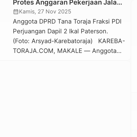
Protes Anggaran Pekerjaan Jalan
Salubarani – Ta’pan Kila’ Tahun
calendar_month
Kamis, 27 Nov 2025
2025 Dibatalkan
Anggota DPRD Tana Toraja Fraksi PDI
Perjuangan Dapil 2 Ikal Paterson.
(Foto: Arsyad-Karebatoraja) KAREBA-
TORAJA.COM, MAKALE — Anggota
DPRD Tana Toraja dari Fraksi Partai
PDI Perjuangan Dapil 2 (Mengkendek –
Gandangbatu Sillanan) menyampaikan
protes terkait anggaran pekerjaan jalan
poros Salubarani – Ta’pan Kila’
Kecamatan Gandangbatu Sillanan.
Pasalnya pekerjaan lanjutan terhadap
jalan poros tersebut sudah ada […]