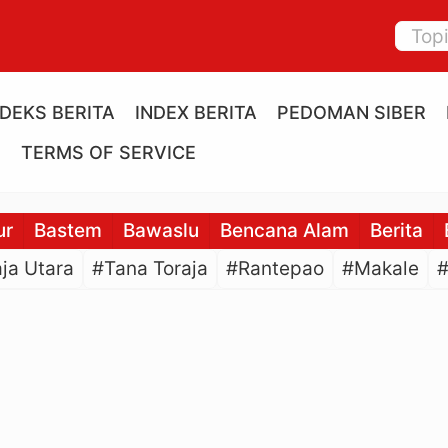
NDEKS BERITA
INDEX BERITA
PEDOMAN SIBER
E
TERMS OF SERVICE
ur
Bastem
Bawaslu
Bencana Alam
Berita
ja Utara
#Tana Toraja
#Rantepao
#Makale
#