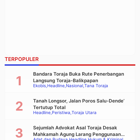
TERPOPULER
Bandara Toraja Buka Rute Penerbangan
Langsung Toraja-Balikpapan
Ekobis
Headline
Nasional
Tana Toraja
Tanah Longsor, Jalan Poros Salu-Dende’
Tertutup Total
Headline
Peristiwa
Toraja Utara
Sejumlah Advokat Asal Toraja Desak
Mahkamah Agung Larang Penggunaan
Adat dan Budaya
Headline
Hukum & Kriminal