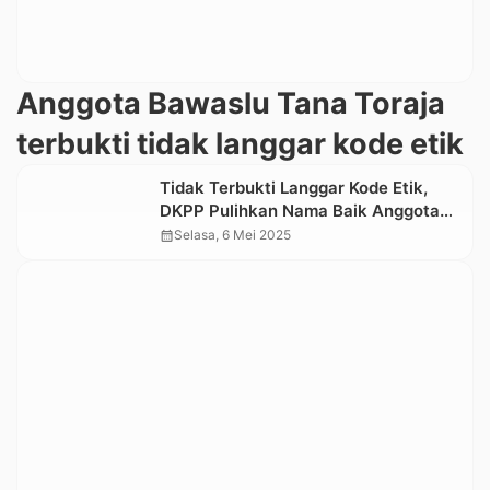
Anggota Bawaslu Tana Toraja
terbukti tidak langgar kode etik
Tidak Terbukti Langgar Kode Etik,
DKPP Pulihkan Nama Baik Anggota
Bawaslu Tana Toraja
calendar_month
Selasa, 6 Mei 2025