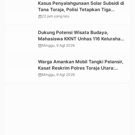
Kasus Penyalahgunaan Solar Subsidi di
Tana Toraja, Polisi Tetapkan Tiga
Tersangka Baru
calendar_month
22 jam yang lalu
Dukung Potensi Wisata Budaya,
Mahasiswa KKNT Unhas 116 Kelurahan
Nonongan Utara Pasang Papan
calendar_month
Minggu, 9 Agt 2026
Informasi Objek Wisata Berbasis Digital
Warga Amankan Mobil Tangki Pelansir,
Kasat Reskrim Polres Toraja Utara:
Proses Hukum Berjalan Transparan
calendar_month
Minggu, 9 Agt 2026