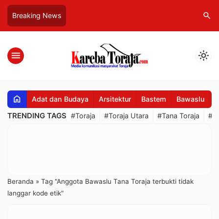
search
Breaking News
menu
light_mode
home
Adat dan Budaya
Arsitektur
Bastem
Bawaslu
B
TRENDING TAGS
#Toraja
#Toraja Utara
#Tana Toraja
#R
Beranda
»
Tag "Anggota Bawaslu Tana Toraja terbukti tidak
langgar kode etik"