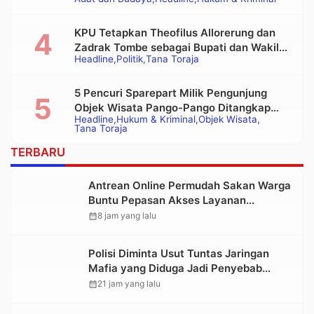
Alat Berat pada Eksekusi Rumah Adat
Tongkonan
KPU Tetapkan Theofilus Allorerung dan
Zadrak Tombe sebagai Bupati dan Wakil
Headline
Politik
Tana Toraja
Bupati Tana Toraja Terpilih
5 Pencuri Sparepart Milik Pengunjung
Objek Wisata Pango-Pango Ditangkap
Headline
Hukum & Kriminal
Objek Wisata
Polisi
Tana Toraja
TERBARU
Antrean Online Permudah Sakan Warga
Buntu Pepasan Akses Layanan
Kesehatan Tanpa Hambatan
calendar_month
8 jam yang lalu
Polisi Diminta Usut Tuntas Jaringan
Mafia yang Diduga Jadi Penyebab
Kelangkaan BBM di Toraja
calendar_month
21 jam yang lalu