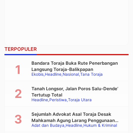
TERPOPULER
Bandara Toraja Buka Rute Penerbangan
Langsung Toraja-Balikpapan
Ekobis
Headline
Nasional
Tana Toraja
Tanah Longsor, Jalan Poros Salu-Dende’
Tertutup Total
Headline
Peristiwa
Toraja Utara
Sejumlah Advokat Asal Toraja Desak
Mahkamah Agung Larang Penggunaan
Adat dan Budaya
Headline
Hukum & Kriminal
Alat Berat pada Eksekusi Rumah Adat
Tongkonan