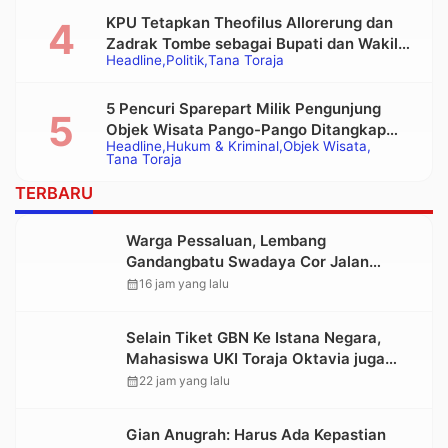
KPU Tetapkan Theofilus Allorerung dan
Zadrak Tombe sebagai Bupati dan Wakil
Headline
Politik
Tana Toraja
Bupati Tana Toraja Terpilih
5 Pencuri Sparepart Milik Pengunjung
Objek Wisata Pango-Pango Ditangkap
Headline
Hukum & Kriminal
Objek Wisata
Polisi
Tana Toraja
TERBARU
Warga Pessaluan, Lembang
Gandangbatu Swadaya Cor Jalan
Kabupaten
calendar_month
16 jam yang lalu
Selain Tiket GBN Ke Istana Negara,
Mahasiswa UKI Toraja Oktavia juga
Lolos ke Pekan Seni Mahasiswa
calendar_month
22 jam yang lalu
Nasional 2026
Gian Anugrah: Harus Ada Kepastian