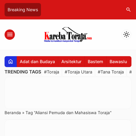
search
Breaking News
menu
light_mode
home
Adat dan Budaya
Arsitektur
Bastem
Bawaslu
B
TRENDING TAGS
#Toraja
#Toraja Utara
#Tana Toraja
#R
Beranda
»
Tag "Aliansi Pemuda dan Mahasiswa Toraja"