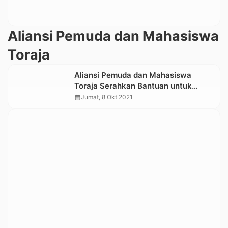
Aliansi Pemuda dan Mahasiswa
Toraja
Aliansi Pemuda dan Mahasiswa
Toraja Serahkan Bantuan untuk
Korban Bencana Alam di Walmas,
calendar_month
Jumat, 8 Okt 2021
Luwu