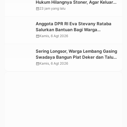
Hukum Hilangnya Stoner, Agar Keluarga
tidak Larut dalam Trauma dan
calendar_month
23 jam yang lalu
Kesedihan Berkepanjangan
Anggota DPR RI Eva Stevany Rataba
Salurkan Bantuan Bagi Warga
Terdampak Longsor di Buntu Pepasan
calendar_month
Kamis, 6 Agt 2026
Sering Longsor, Warga Lembang Gasing
Swadaya Bangun Plat Deker dan Talut
Jalan Penghubung Antar Lembang
calendar_month
Kamis, 6 Agt 2026