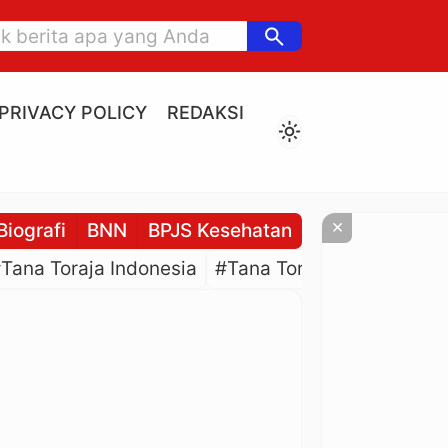
search
PRIVACY POLICY
REDAKSI
light_mode
×
Biografi
BNN
BPJS Kesehatan
BPJS Ketenaga
Tana Toraja Indonesia
#Tana Toraja Culture
#P