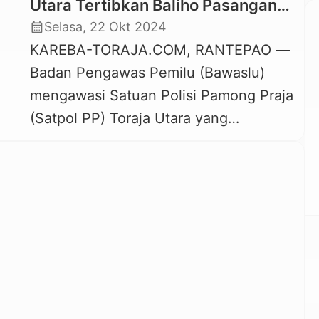
Utara Tertibkan Baliho Pasangan
Calon yang Melanggar Aturan
calendar_month
Selasa, 22 Okt 2024
KAREBA-TORAJA.COM, RANTEPAO —
Badan Pengawas Pemilu (Bawaslu)
mengawasi Satuan Polisi Pamong Praja
(Satpol PP) Toraja Utara yang
menertibkan alat peraga kampanye
pasangan calon Bupati dan Wakil
Bupati maupun calon Gubernur dan
Wakil Gubernur Sulsel, yang
melanggar aturan. Proses penertiban
dilaksanakan di sejumlah lokasi dalam
Kota Rantepao dan jalan-jalan protokol
di Kabupaten Toraja Utara, Senin, 21