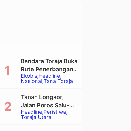
Bandara Toraja Buka
Rute Penerbangan
Ekobis
Headline
Langsung Toraja-
Nasional
Tana Toraja
Balikpapan
Tanah Longsor,
Jalan Poros Salu-
Headline
Peristiwa
Dende’ Tertutup
Toraja Utara
Total