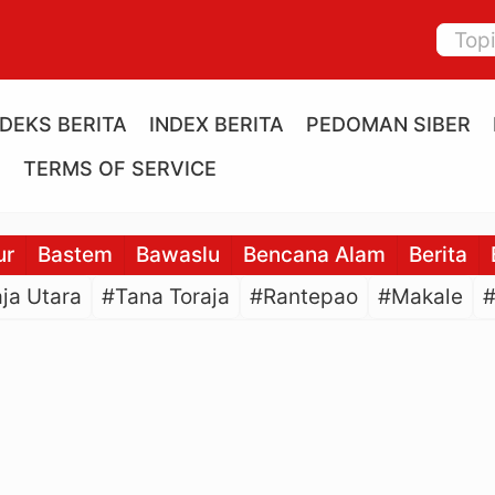
NDEKS BERITA
INDEX BERITA
PEDOMAN SIBER
E
TERMS OF SERVICE
ur
Bastem
Bawaslu
Bencana Alam
Berita
ja Utara
#Tana Toraja
#Rantepao
#Makale
#