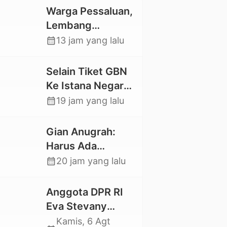
Warga Pessaluan,
Lembang
Gandangbatu
calendar_month
13 jam yang lalu
Swadaya Cor
Jalan Kabupaten
Selain Tiket GBN
Ke Istana Negara,
Mahasiswa UKI
calendar_month
19 jam yang lalu
Toraja Oktavia
juga Lolos ke
Gian Anugrah:
Pekan Seni
Harus Ada
Mahasiswa
Kepastian Hukum
calendar_month
20 jam yang lalu
Nasional 2026
Hilangnya Stoner,
Agar Keluarga
Anggota DPR RI
tidak Larut dalam
Eva Stevany
Trauma dan
Rataba Salurkan
Kamis, 6 Agt