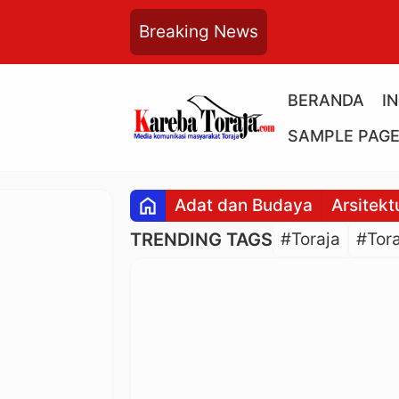
Breaking News
BERANDA
I
SAMPLE PAG
home
Adat dan Budaya
Arsitekt
TRENDING TAGS
#Toraja
#Tora