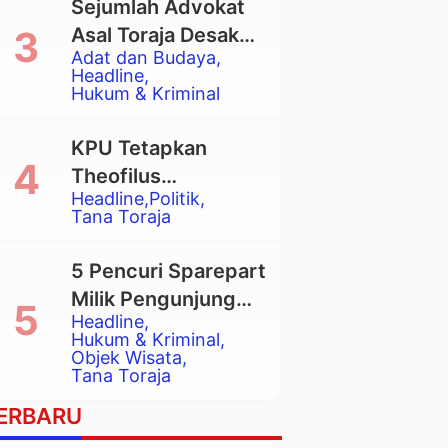
Sejumlah Advokat
Asal Toraja Desak
Adat dan Budaya
Mahkamah Agung
Headline
Larang Penggunaan
Hukum & Kriminal
Alat Berat pada
Eksekusi Rumah
KPU Tetapkan
Adat Tongkonan
Theofilus
Headline
Politik
Allorerung dan
Tana Toraja
Zadrak Tombe
sebagai Bupati dan
5 Pencuri Sparepart
Wakil Bupati Tana
Milik Pengunjung
Toraja Terpilih
Headline
Objek Wisata
Hukum & Kriminal
Pango-Pango
Objek Wisata
Tana Toraja
Ditangkap Polisi
ERBARU