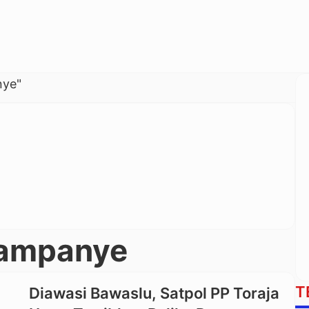
nye"
Kampanye
T
Diawasi Bawaslu, Satpol PP Toraja