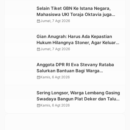
Selain Tiket GBN Ke Istana Negara,
Mahasiswa UKI Toraja Oktavia juga
Lolos ke Pekan Seni Mahasiswa
calendar_month
Jumat, 7 Agt 2026
Nasional 2026
Gian Anugrah: Harus Ada Kepastian
Hukum Hilangnya Stoner, Agar Keluarga
tidak Larut dalam Trauma dan
calendar_month
Jumat, 7 Agt 2026
Kesedihan Berkepanjangan
Anggota DPR RI Eva Stevany Rataba
Salurkan Bantuan Bagi Warga
Terdampak Longsor di Buntu Pepasan
calendar_month
Kamis, 6 Agt 2026
Sering Longsor, Warga Lembang Gasing
Swadaya Bangun Plat Deker dan Talut
Jalan Penghubung Antar Lembang
calendar_month
Kamis, 6 Agt 2026