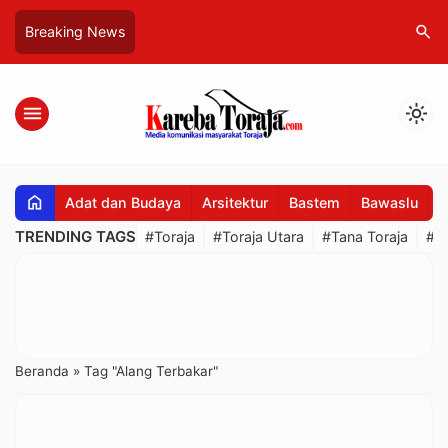
search
Breaking News
menu
light_mode
home
Adat dan Budaya
Arsitektur
Bastem
Bawaslu
B
TRENDING TAGS
#Toraja
#Toraja Utara
#Tana Toraja
#R
Beranda
»
Tag "Alang Terbakar"