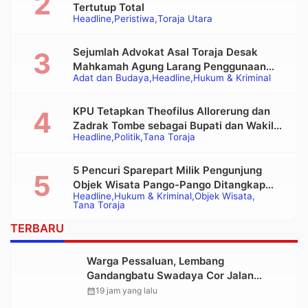
Tertutup Total
Headline
Peristiwa
Toraja Utara
Sejumlah Advokat Asal Toraja Desak
Mahkamah Agung Larang Penggunaan
Adat dan Budaya
Headline
Hukum & Kriminal
Alat Berat pada Eksekusi Rumah Adat
Tongkonan
KPU Tetapkan Theofilus Allorerung dan
Zadrak Tombe sebagai Bupati dan Wakil
Headline
Politik
Tana Toraja
Bupati Tana Toraja Terpilih
5 Pencuri Sparepart Milik Pengunjung
Objek Wisata Pango-Pango Ditangkap
Headline
Hukum & Kriminal
Objek Wisata
Polisi
Tana Toraja
TERBARU
Warga Pessaluan, Lembang
Gandangbatu Swadaya Cor Jalan
Kabupaten
calendar_month
19 jam yang lalu