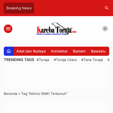
search
Breaking News
menu
light_mode
home
Adat dan Budaya
Arsitektur
Bastem
Bawaslu
B
TRENDING TAGS
#Toraja
#Toraja Utara
#Tana Toraja
#R
Beranda
»
Tag "Aktivis GMKI Terbunuh"