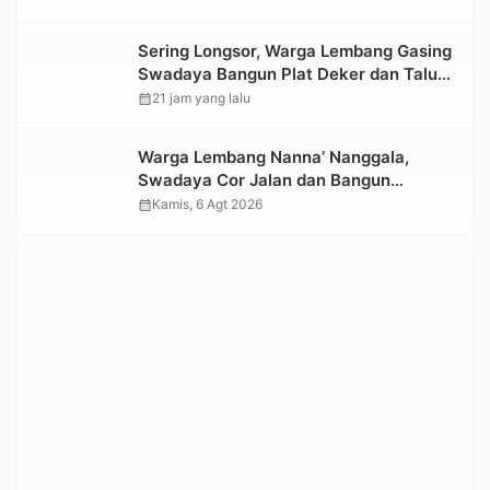
Sering Longsor, Warga Lembang Gasing
Swadaya Bangun Plat Deker dan Talut
Jalan Penghubung Antar Lembang
calendar_month
21 jam yang lalu
Warga Lembang Nanna’ Nanggala,
Swadaya Cor Jalan dan Bangun
Jembatan
calendar_month
Kamis, 6 Agt 2026