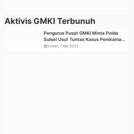
Aktivis GMKI Terbunuh
Pengurus Pusat GMKI Minta Polda
Sulsel Usut Tuntas Kasus Penikaman
Aktivis GMKI Palopo
calendar_month
Jumat, 7 Apr 2023