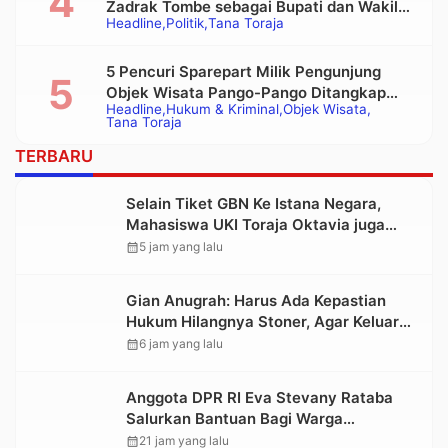
Zadrak Tombe sebagai Bupati dan Wakil
Headline
Politik
Tana Toraja
Bupati Tana Toraja Terpilih
5 Pencuri Sparepart Milik Pengunjung
Objek Wisata Pango-Pango Ditangkap
Headline
Hukum & Kriminal
Objek Wisata
Polisi
Tana Toraja
TERBARU
Selain Tiket GBN Ke Istana Negara,
Mahasiswa UKI Toraja Oktavia juga
Lolos ke Pekan Seni Mahasiswa
calendar_month
5 jam yang lalu
Nasional 2026
Gian Anugrah: Harus Ada Kepastian
Hukum Hilangnya Stoner, Agar Keluarga
tidak Larut dalam Trauma dan
calendar_month
6 jam yang lalu
Kesedihan Berkepanjangan
Anggota DPR RI Eva Stevany Rataba
Salurkan Bantuan Bagi Warga
Terdampak Longsor di Buntu Pepasan
calendar_month
21 jam yang lalu