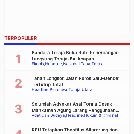
TERPOPULER
Bandara Toraja Buka Rute Penerbangan
Langsung Toraja-Balikpapan
Ekobis
Headline
Nasional
Tana Toraja
Tanah Longsor, Jalan Poros Salu-Dende’
Tertutup Total
Headline
Peristiwa
Toraja Utara
Sejumlah Advokat Asal Toraja Desak
Mahkamah Agung Larang Penggunaan
Adat dan Budaya
Headline
Hukum & Kriminal
Alat Berat pada Eksekusi Rumah Adat
Tongkonan
KPU Tetapkan Theofilus Allorerung dan