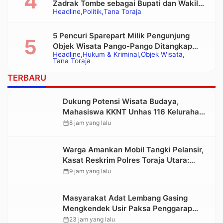
Zadrak Tombe sebagai Bupati dan Wakil
Headline
Politik
Tana Toraja
Bupati Tana Toraja Terpilih
5 Pencuri Sparepart Milik Pengunjung
Objek Wisata Pango-Pango Ditangkap
Headline
Hukum & Kriminal
Objek Wisata
Polisi
Tana Toraja
TERBARU
Dukung Potensi Wisata Budaya,
Mahasiswa KKNT Unhas 116 Kelurahan
Nonongan Utara Pasang Papan
calendar_month
8 jam yang lalu
Informasi Objek Wisata Berbasis Digital
Warga Amankan Mobil Tangki Pelansir,
Kasat Reskrim Polres Toraja Utara:
Proses Hukum Berjalan Transparan
calendar_month
9 jam yang lalu
Masyarakat Adat Lembang Gasing
Mengkendek Usir Paksa Penggarap
yang Rusak Kawasan Hutan
calendar_month
23 jam yang lalu