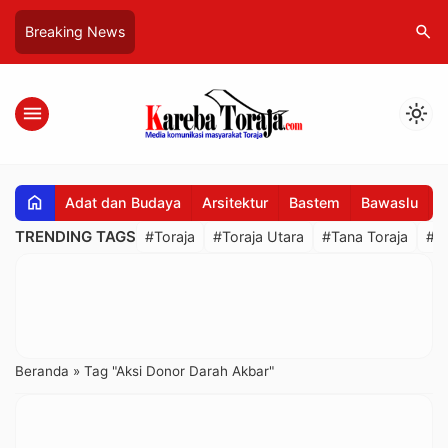
search
Breaking News
menu
light_mode
home
Adat dan Budaya
Arsitektur
Bastem
Bawaslu
B
TRENDING TAGS
#Toraja
#Toraja Utara
#Tana Toraja
#R
Beranda
»
Tag "Aksi Donor Darah Akbar"