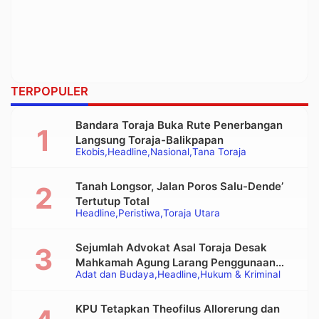
TERPOPULER
Bandara Toraja Buka Rute Penerbangan
Langsung Toraja-Balikpapan
Ekobis
Headline
Nasional
Tana Toraja
Tanah Longsor, Jalan Poros Salu-Dende’
Tertutup Total
Headline
Peristiwa
Toraja Utara
Sejumlah Advokat Asal Toraja Desak
Mahkamah Agung Larang Penggunaan
Adat dan Budaya
Headline
Hukum & Kriminal
Alat Berat pada Eksekusi Rumah Adat
Tongkonan
KPU Tetapkan Theofilus Allorerung dan