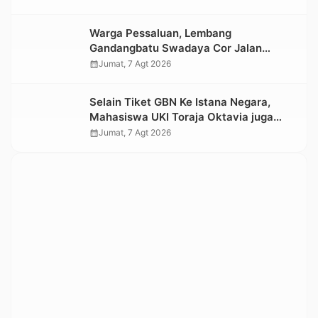
Warga Pessaluan, Lembang
Gandangbatu Swadaya Cor Jalan
Kabupaten
calendar_month
Jumat, 7 Agt 2026
Selain Tiket GBN Ke Istana Negara,
Mahasiswa UKI Toraja Oktavia juga
Lolos ke Pekan Seni Mahasiswa
calendar_month
Jumat, 7 Agt 2026
Nasional 2026