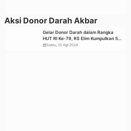
Aksi Donor Darah Akbar
Gelar Donor Darah dalam Rangka
HUT RI Ke-79, RS Elim Kumpulkan 59
Kantong Darah
calendar_month
Sabtu, 10 Agt 2024