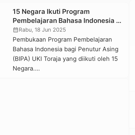
15 Negara Ikuti Program
Pembelajaran Bahasa Indonesia di
UKI Toraja
calendar_month
Rabu, 18 Jun 2025
Pembukaan Program Pembelajaran
Bahasa Indonesia bagi Penutur Asing
(BIPA) UKI Toraja yang diikuti oleh 15
Negara.
(Foto/TimMultimediaUKIToraja)
KAREBA-TORAJA COM, MAKALE —
Universitas Kristen Indonesia Toraja
(UKI Toraja) terus menunjukkan
komitmennya dalam memperkuat
diplomasi budaya dan pendidikan