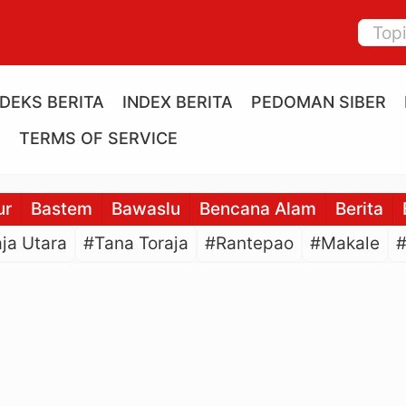
NDEKS BERITA
INDEX BERITA
PEDOMAN SIBER
E
TERMS OF SERVICE
ur
Bastem
Bawaslu
Bencana Alam
Berita
ja Utara
#Tana Toraja
#Rantepao
#Makale
#