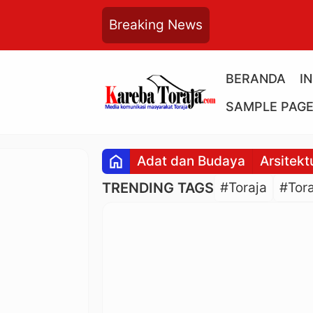
Breaking News
BERANDA
I
SAMPLE PAG
home
Adat dan Budaya
Arsitekt
TRENDING TAGS
#Toraja
#Tora