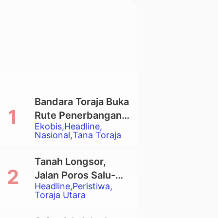
Bandara Toraja Buka
Rute Penerbangan
Ekobis
Headline
Langsung Toraja-
Nasional
Tana Toraja
Balikpapan
Tanah Longsor,
Jalan Poros Salu-
Headline
Peristiwa
Dende’ Tertutup
Toraja Utara
Total