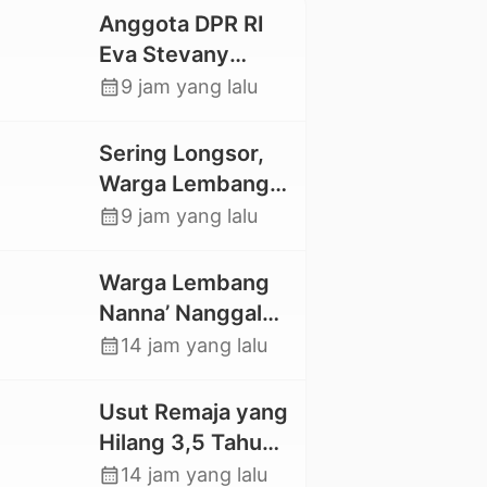
Anggota DPR RI
Eva Stevany
Rataba Salurkan
calendar_month
9 jam yang lalu
Bantuan Bagi
Warga Terdampak
Sering Longsor,
Longsor di Buntu
Warga Lembang
Pepasan
Gasing Swadaya
calendar_month
9 jam yang lalu
Bangun Plat
Deker dan Talut
Warga Lembang
Jalan
Nanna’ Nanggala,
Penghubung
Swadaya Cor
calendar_month
14 jam yang lalu
Antar Lembang
Jalan dan Bangun
Jembatan
Usut Remaja yang
Hilang 3,5 Tahun
Lalu, Polres Toraja
calendar_month
14 jam yang lalu