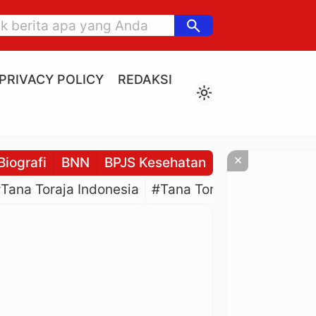
search
PRIVACY POLICY
REDAKSI
light_mode
×
Biografi
BNN
BPJS Kesehatan
BPJS Ketenaga
Tana Toraja Indonesia
#Tana Toraja Culture
#P