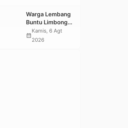
Utara Kembali
Datangi TKP
Warga Lembang
Buntu Limbong
Gandasil,
Kamis, 6 Agt
calendar_month
Swadaya Cor
2026
Jalan Sepanjang
500 Meter