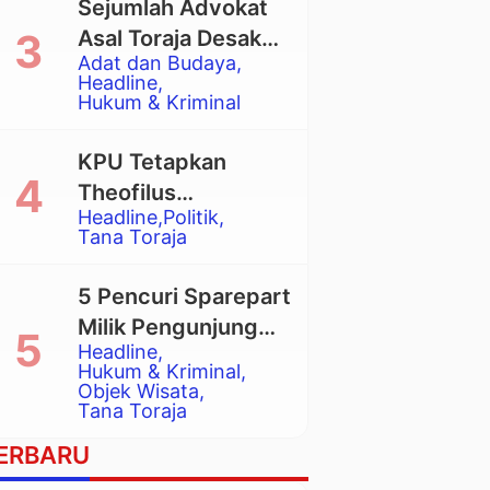
Sejumlah Advokat
Asal Toraja Desak
Adat dan Budaya
Mahkamah Agung
Headline
Larang Penggunaan
Hukum & Kriminal
Alat Berat pada
Eksekusi Rumah
KPU Tetapkan
Adat Tongkonan
Theofilus
Headline
Politik
Allorerung dan
Tana Toraja
Zadrak Tombe
sebagai Bupati dan
5 Pencuri Sparepart
Wakil Bupati Tana
Milik Pengunjung
Toraja Terpilih
Headline
Objek Wisata
Hukum & Kriminal
Pango-Pango
Objek Wisata
Tana Toraja
Ditangkap Polisi
ERBARU