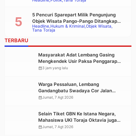
Headline
Politik
Tana Toraja
Bupati Tana Toraja Terpilih
5 Pencuri Sparepart Milik Pengunjung
Objek Wisata Pango-Pango Ditangkap
Headline
Hukum & Kriminal
Objek Wisata
Polisi
Tana Toraja
TERBARU
Masyarakat Adat Lembang Gasing
Mengkendek Usir Paksa Penggarap
yang Rusak Kawasan Hutan
calendar_month
3 jam yang lalu
Warga Pessaluan, Lembang
Gandangbatu Swadaya Cor Jalan
Kabupaten
calendar_month
Jumat, 7 Agt 2026
Selain Tiket GBN Ke Istana Negara,
Mahasiswa UKI Toraja Oktavia juga
Lolos ke Pekan Seni Mahasiswa
calendar_month
Jumat, 7 Agt 2026
Nasional 2026