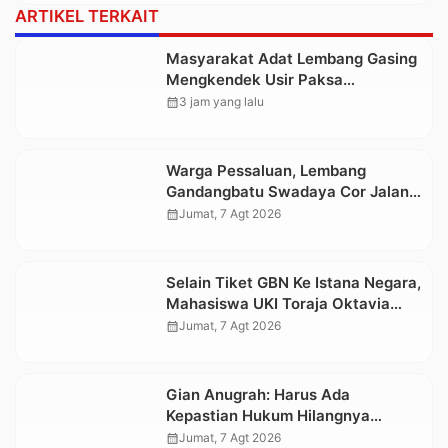
ARTIKEL TERKAIT
Masyarakat Adat Lembang Gasing
Mengkendek Usir Paksa
Penggarap yang Rusak Kawasan
calendar_month
3 jam yang lalu
Hutan
Warga Pessaluan, Lembang
Gandangbatu Swadaya Cor Jalan
Kabupaten
calendar_month
Jumat, 7 Agt 2026
Selain Tiket GBN Ke Istana Negara,
Mahasiswa UKI Toraja Oktavia
juga Lolos ke Pekan Seni
calendar_month
Jumat, 7 Agt 2026
Mahasiswa Nasional 2026
Gian Anugrah: Harus Ada
Kepastian Hukum Hilangnya
Stoner, Agar Keluarga tidak Larut
calendar_month
Jumat, 7 Agt 2026