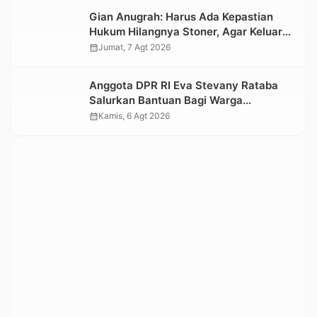
Gian Anugrah: Harus Ada Kepastian
Hukum Hilangnya Stoner, Agar Keluarga
tidak Larut dalam Trauma dan
calendar_month
Jumat, 7 Agt 2026
Kesedihan Berkepanjangan
Anggota DPR RI Eva Stevany Rataba
Salurkan Bantuan Bagi Warga
Terdampak Longsor di Buntu Pepasan
calendar_month
Kamis, 6 Agt 2026