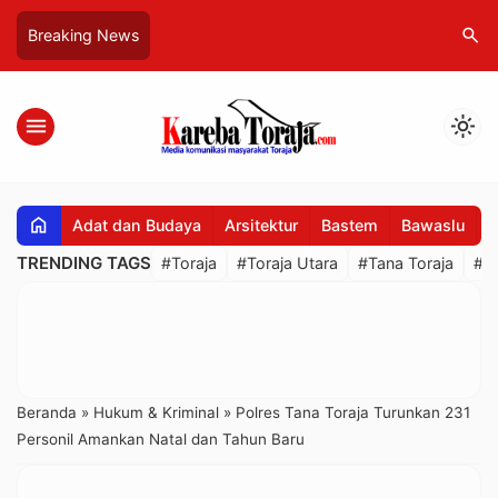
search
Breaking News
menu
light_mode
home
Adat dan Budaya
Arsitektur
Bastem
Bawaslu
B
TRENDING TAGS
#Toraja
#Toraja Utara
#Tana Toraja
#R
Beranda
»
Hukum & Kriminal
»
Polres Tana Toraja Turunkan 231
Personil Amankan Natal dan Tahun Baru