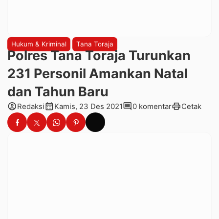
Hukum & Kriminal
Tana Toraja
Polres Tana Toraja Turunkan
231 Personil Amankan Natal
dan Tahun Baru
account_circle
calendar_month
comment
print
Redaksi
Kamis, 23 Des 2021
0 komentar
Cetak