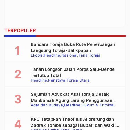
TERPOPULER
Bandara Toraja Buka Rute Penerbangan
Langsung Toraja-Balikpapan
Ekobis
Headline
Nasional
Tana Toraja
Tanah Longsor, Jalan Poros Salu-Dende’
Tertutup Total
Headline
Peristiwa
Toraja Utara
Sejumlah Advokat Asal Toraja Desak
Mahkamah Agung Larang Penggunaan
Adat dan Budaya
Headline
Hukum & Kriminal
Alat Berat pada Eksekusi Rumah Adat
Tongkonan
KPU Tetapkan Theofilus Allorerung dan
Zadrak Tombe sebagai Bupati dan Wakil