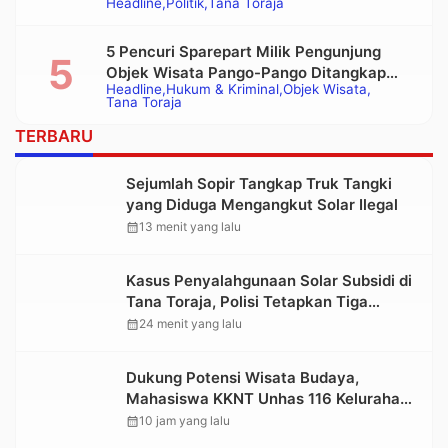
Headline
Politik
Tana Toraja
Bupati Tana Toraja Terpilih
5 Pencuri Sparepart Milik Pengunjung
Objek Wisata Pango-Pango Ditangkap
Headline
Hukum & Kriminal
Objek Wisata
Polisi
Tana Toraja
TERBARU
Sejumlah Sopir Tangkap Truk Tangki
yang Diduga Mengangkut Solar Ilegal
calendar_month
13 menit yang lalu
Kasus Penyalahgunaan Solar Subsidi di
Tana Toraja, Polisi Tetapkan Tiga
Tersangka Baru
calendar_month
24 menit yang lalu
Dukung Potensi Wisata Budaya,
Mahasiswa KKNT Unhas 116 Kelurahan
Nonongan Utara Pasang Papan
calendar_month
10 jam yang lalu
Informasi Objek Wisata Berbasis Digital