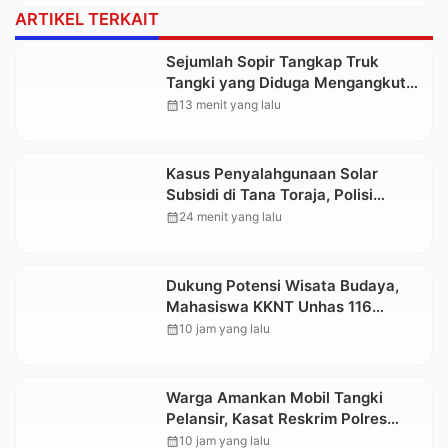
ARTIKEL TERKAIT
Sejumlah Sopir Tangkap Truk
Tangki yang Diduga Mengangkut
Solar Ilegal
calendar_month
13 menit yang lalu
Kasus Penyalahgunaan Solar
Subsidi di Tana Toraja, Polisi
Tetapkan Tiga Tersangka Baru
calendar_month
24 menit yang lalu
Dukung Potensi Wisata Budaya,
Mahasiswa KKNT Unhas 116
Kelurahan Nonongan Utara Pasang
calendar_month
10 jam yang lalu
Papan Informasi Objek Wisata
Berbasis Digital
Warga Amankan Mobil Tangki
Pelansir, Kasat Reskrim Polres
Toraja Utara: Proses Hukum
calendar_month
10 jam yang lalu