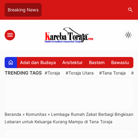
search
Breaking News
menu
light_mode
home
Adat dan Budaya
Arsitektur
Bastem
Bawaslu
B
TRENDING TAGS
#Toraja
#Toraja Utara
#Tana Toraja
#R
Beranda
»
Komunitas
»
Lembaga Rumah Zakat Berbagi Bingkisan
Lebaran untuk Keluarga Kurang Mampu di Tana Toraja