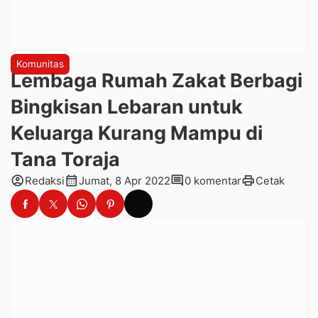
Komunitas
Lembaga Rumah Zakat Berbagi
Bingkisan Lebaran untuk
Keluarga Kurang Mampu di
Tana Toraja
account_circle
calendar_month
comment
print
Redaksi
Jumat, 8 Apr 2022
0 komentar
Cetak