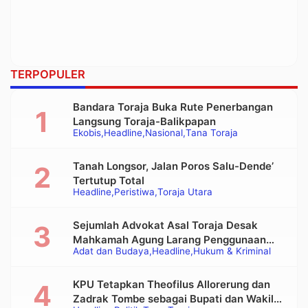
TERPOPULER
Bandara Toraja Buka Rute Penerbangan
Langsung Toraja-Balikpapan
Ekobis
Headline
Nasional
Tana Toraja
Tanah Longsor, Jalan Poros Salu-Dende’
Tertutup Total
Headline
Peristiwa
Toraja Utara
Sejumlah Advokat Asal Toraja Desak
Mahkamah Agung Larang Penggunaan
Adat dan Budaya
Headline
Hukum & Kriminal
Alat Berat pada Eksekusi Rumah Adat
Tongkonan
KPU Tetapkan Theofilus Allorerung dan
Zadrak Tombe sebagai Bupati dan Wakil