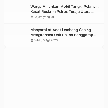
Warga Amankan Mobil Tangki Pelansir,
Kasat Reskrim Polres Toraja Utara:
Proses Hukum Berjalan Transparan
calendar_month
10 jam yang lalu
Masyarakat Adat Lembang Gasing
Mengkendek Usir Paksa Penggarap
yang Rusak Kawasan Hutan
calendar_month
Sabtu, 8 Agt 2026